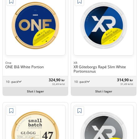
One
XR
ONE Blå White Portion
XR Göteborgs Rapé Slim White
Portionssnus
324,90
314,90
kr
kr
10 -pack
10 -pack
32,49 kr/st
31,49 kr/st
Slut i lager
Slut i lager