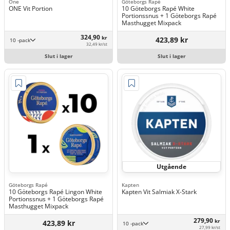
One
Göteborgs Rapé
ONE Vit Portion
10 Göteborgs Rapé White
Portionssnus + 1 Göteborgs Rapé
Masthugget Mixpack
324,90
kr
423,89 kr
10 -pack
32,49 kr/st
Slut i lager
Slut i lager
Utgående
Göteborgs Rapé
Kapten
10 Göteborgs Rapé Lingon White
Kapten Vit Salmiak X-Stark
Portionssnus + 1 Göteborgs Rapé
Masthugget Mixpack
279,90
kr
423,89 kr
10 -pack
27,99 kr/st