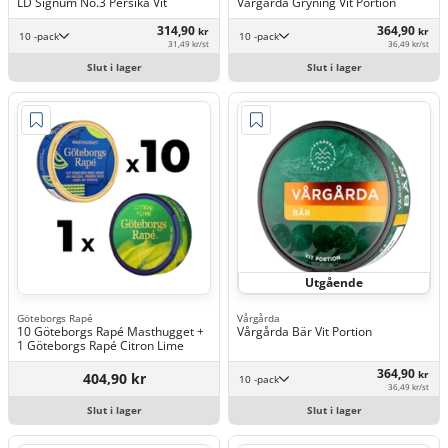
LD Signum No.3 Persika Vit
Vårgårda Gryning Vit Portion
314,90
364,90
kr
kr
10 -pack
10 -pack
31,49 kr/st
36,49 kr/st
Slut i lager
Slut i lager
Utgående
Göteborgs Rapé
Vårgårda
10 Göteborgs Rapé Masthugget +
Vårgårda Bär Vit Portion
1 Göteborgs Rapé Citron Lime
364,90
kr
404,90 kr
10 -pack
36,49 kr/st
Slut i lager
Slut i lager