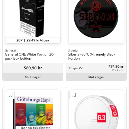
20P | 29,49 kr/dosa
General
Siberia
General ONE White Portion 20-
Siberia -80°C X-tremely Black
pack Box Edition
Portion
474,90
kr
589,90 kr
10 -pack
47,49 kr/st
Slut i lager
Slut i lager