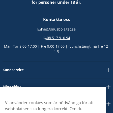
för personer under 18 år.
Kontakta oss
hej@snusbolaget.se
08 517 910 94
Mån-Tor 8.00-17.00 | Fre 9.00-17.00 | (Lunchstängt må-fre 12-
13)
Kundservice
Mina sidor
Vi använder cookies som är nödvändiga för att
Om oss
webbplatsen ska fungera korrekt. Om du