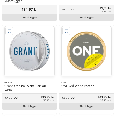
Masthugget
339,90
kr
134,97 kr
10 -pack
33,99 kr/st
Slut i lager
Slut i lager
Granit
One
Granit Original White Portion
ONE Grå White Portion
Large
369,90
324,90
kr
kr
10 -pack
10 -pack
36,99 kr/st
32,49 kr/st
Slut i lager
Slut i lager