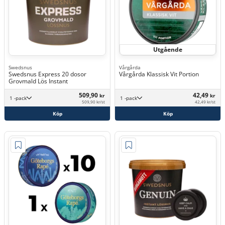
Utgående
Swedsnus
Vårgårda
Swedsnus Express 20 dosor
Vårgårda Klassisk Vit Portion
Grovmald Lös Instant
509,90
42,49
kr
kr
1 -pack
1 -pack
509,90 kr/st
42,49 kr/st
Köp
Köp