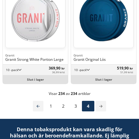
Granit
Granit
Granit Strong White Portion Large
Granit Original Lös
369,90
519,90
kr
kr
10 -pack
10 -pack
36,99 kr/st
51,99 kr/st
Slut i lager
Slut i lager
Visar
234
av
234
artiklar
1
2
3
4
Denna tobaksprodukt kan vara skadlig för
hälsan och är beroendeframkallande. Ej lämplig