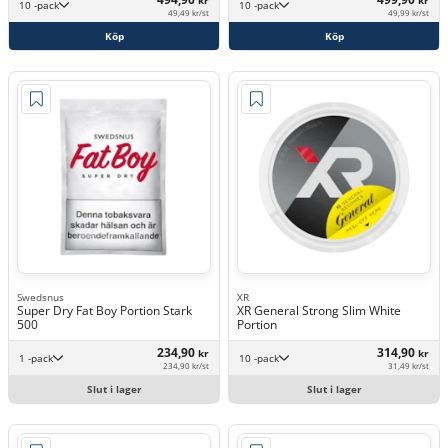
kr
kr
10 -pack
10 -pack
49,49 kr/st
49,99 kr/st
Köp
Köp
Swedsnus
XR
Super Dry Fat Boy Portion Stark
XR General Strong Slim White
500
Portion
234,90
314,90
kr
kr
1 -pack
10 -pack
234,90 kr/st
31,49 kr/st
Slut i lager
Slut i lager