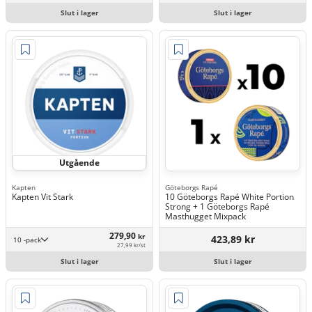
Slut i lager
Slut i lager
Utgående
Kapten
Göteborgs Rapé
Kapten Vit Stark
10 Göteborgs Rapé White Portion
Strong + 1 Göteborgs Rapé
Masthugget Mixpack
279,90
kr
423,89 kr
10 -pack
27,99 kr/st
Slut i lager
Slut i lager