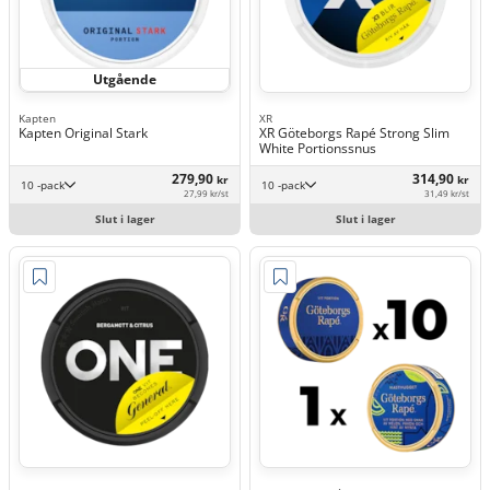
Utgående
Kapten
XR
Kapten Original Stark
XR Göteborgs Rapé Strong Slim
White Portionssnus
279,90
314,90
kr
kr
10 -pack
10 -pack
27,99 kr/st
31,49 kr/st
Slut i lager
Slut i lager