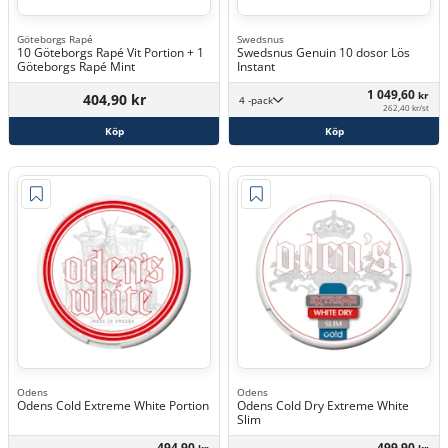
Göteborgs Rapé
Swedsnus
10 Göteborgs Rapé Vit Portion + 1
Swedsnus Genuin 10 dosor Lös
Göteborgs Rapé Mint
Instant
1 049,60
kr
404,90 kr
4 -pack
262,40 kr/st
Köp
Köp
Odens
Odens
Odens Cold Extreme White Portion
Odens Cold Dry Extreme White
Slim
494,90
499,90