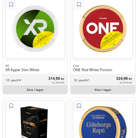
XR
One
XR Apple Slim White
ONE Röd White Portion
314,90
324,90
kr
kr
10 -pack
10 -pack
31,49 kr/st
32,49 kr/st
Slut i lager
Slut i lager