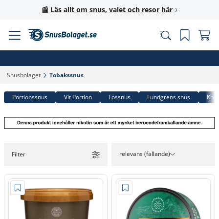
📰 Läs allt om snus, valet och resor här
Snusbolaget‎
Tobakssnus‎
Portionssnus
Vit Portion
Lössnus
Lundgrens snus
Knox
relevans (fallande)
Filter