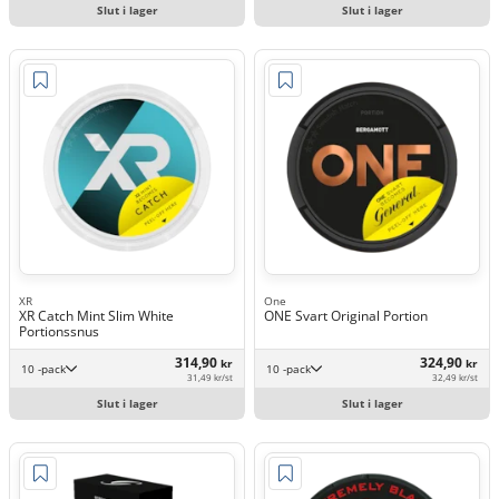
Slut i lager
Slut i lager
XR
One
XR Catch Mint Slim White
ONE Svart Original Portion
Portionssnus
314,90
324,90
kr
kr
10 -pack
10 -pack
31,49 kr/st
32,49 kr/st
Slut i lager
Slut i lager