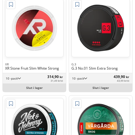
XR
G.3
XR Stone Fruit Slim White Strong
G.3 No.01 Slim Extra Strong
314,90
439,90
kr
kr
10 -pack
10 -pack
31,49 kr/st
43,99 kr/st
Slut i lager
Slut i lager