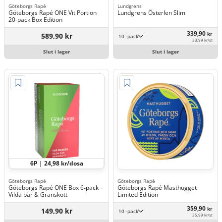
Göteborgs Rapé
Lundgrens
Göteborgs Rapé ONE Vit Portion
Lundgrens Österlen Slim
20-pack Box Edition
339,90
kr
589,90 kr
10 -pack
33,99 kr/st
Slut i lager
Slut i lager
6P | 24,98 kr/dosa
Göteborgs Rapé
Göteborgs Rapé
Göteborgs Rapé ONE Box 6‑pack –
Göteborgs Rapé Masthugget
Vilda bär & Granskott
Limited Edition
359,90
kr
149,90 kr
10 -pack
35,99 kr/st