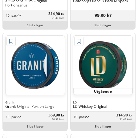
XR General Slim Original
Göteborgs Rapé 3-Pack Mixpack
Portionssnus
314,90
kr
99,90 kr
10 -pack
31,49 kr/st
Slut i lager
Slut i lager
Utgående
Granit
LD
Granit Original Portion Large
LD Whiskey Original
369,90
314,90
kr
kr
10 -pack
10 -pack
36,99 kr/st
31,49 kr/st
Slut i lager
Slut i lager