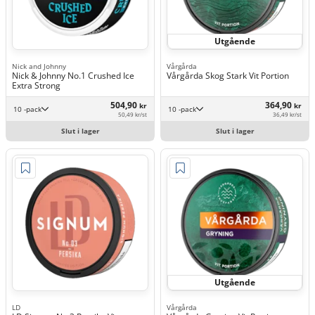
Utgående
Nick and Johnny
Vårgårda
Nick & Johnny No.1 Crushed Ice
Vårgårda Skog Stark Vit Portion
Extra Strong
504,90
364,90
kr
kr
10 -pack
10 -pack
50,49 kr/st
36,49 kr/st
Slut i lager
Slut i lager
Utgående
LD
Vårgårda