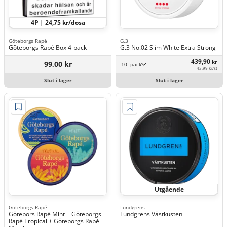
4P | 24,75 kr/dosa
Göteborgs Rapé
G.3
Göteborgs Rapé Box 4-pack
G.3 No.02 Slim White Extra Strong
439,90
kr
99,00 kr
10 -pack
43,99 kr/st
Slut i lager
Slut i lager
Utgående
Göteborgs Rapé
Lundgrens
Götebors Rapé Mint + Göteborgs
Lundgrens Västkusten
Rapé Tropical + Göteborgs Rapé