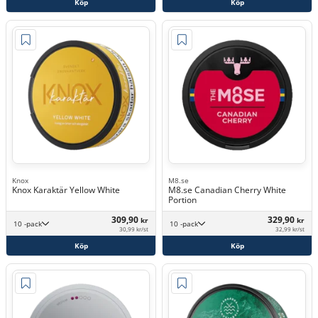
Köp
Köp
Knox
M8.se
Knox Karaktär Yellow White
M8.se Canadian Cherry White
Portion
309,90
329,90
kr
kr
10 -pack
10 -pack
30,99 kr/st
32,99 kr/st
Köp
Köp