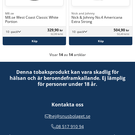
M8.se
Nick and Johnny
M8.se West Coast Classic White
Nick & Johnny No.4 Americana
Portion
Extra Strong
329,90
504,90
kr
kr
10 -pack
10 -pack
32,99 kr/st
50,49 kr/st
Köp
Köp
Visar
14
av
14
artiklar
Denna tobaksprodukt kan vara skadlig för
hälsan och är beroendeframkallande. Ej lämplig
för personer under 18 år.
Kontakta oss
hej@snusbolaget.se
08 517 910 94