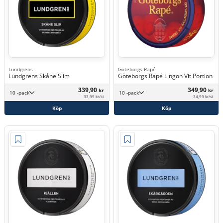
Lundgrens
Göteborgs Rapé
Lundgrens Skåne Slim
Göteborgs Rapé Lingon Vit Portion
339,90
349,90
kr
kr
10 -pack
10 -pack
33,99 kr/st
34,99 kr/st
Köp
Köp