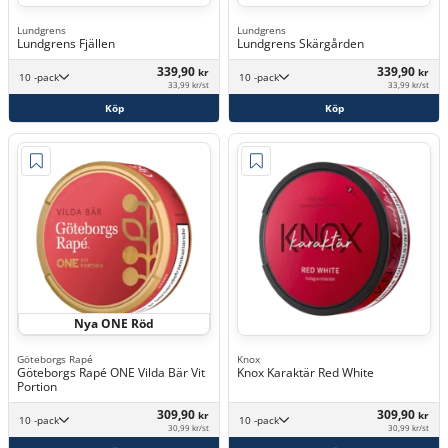
Lundgrens
Lundgrens
Lundgrens Fjällen
Lundgrens Skärgården
339,90
339,90
kr
kr
10 -pack
10 -pack
33,99 kr/st
33,99 kr/st
Köp
Köp
Nya ONE Röd
Göteborgs Rapé
Knox
Göteborgs Rapé ONE Vilda Bär Vit
Knox Karaktär Red White
Portion
309,90
309,90
kr
kr
10 -pack
10 -pack
30,99 kr/st
30,99 kr/st