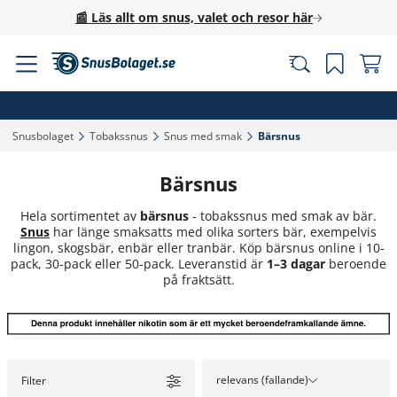
📰 Läs allt om snus, valet och resor här
Snusbolaget‎
Tobakssnus‎
Snus med smak‎
Bärsnus‎
Bärsnus
Hela sortimentet av
bärsnus
- tobakssnus med smak av bär.
Snus
har länge smaksatts med olika sorters bär, exempelvis
lingon, skogsbär, enbär eller tranbär. Köp bärsnus online i 10-
pack, 30-pack eller 50-pack. Leveranstid är
1–3 dagar
beroende
på fraktsätt.
relevans (fallande)
Filter