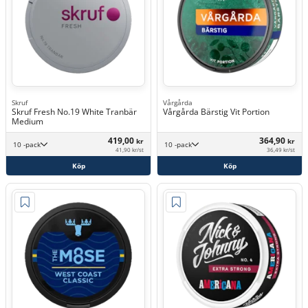
Skruf
Vårgårda
Skruf Fresh No.19 White Tranbär
Vårgårda Bärstig Vit Portion
Medium
419,00
364,90
kr
kr
10 -pack
10 -pack
41,90 kr/st
36,49 kr/st
Köp
Köp