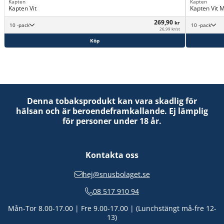
Kapten
Kapten
Kapten Vit
Kapten Vit M
269,90
kr
10 -pack
10 -pack
26,99 kr/st
Köp
Denna tobaksprodukt kan vara skadlig för
hälsan och är beroendeframkallande. Ej lämplig
för personer under 18 år.
Kontakta oss
hej@snusbolaget.se
08 517 910 94
Mån-Tor 8.00-17.00 | Fre 9.00-17.00 | (Lunchstängt må-fre 12-
13)