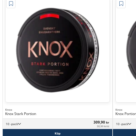
Knox
Knox
Knox Stark Portion
Knox Portio
309,90
kr
10 -pack
10 -pack
30,99 kr/st
Köp