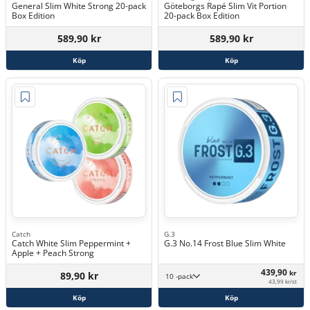
General Slim White Strong 20-pack
Göteborgs Rapé Slim Vit Portion
Box Edition
20-pack Box Edition
589,90 kr
589,90 kr
Köp
Köp
Catch
G.3
Catch White Slim Peppermint +
G.3 No.14 Frost Blue Slim White
Apple + Peach Strong
439,90
kr
89,90 kr
10 -pack
43,99 kr/st
Köp
Köp