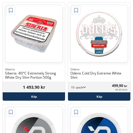
Siberia
Odens
Siberia -80°C Extremely Strong
Odens Cold Dry Extreme White
White Dry Slim Portion 500g
Slim
499,90
kr
1 493,90 kr
10 -pack
49,99 kr/st
Köp
Köp