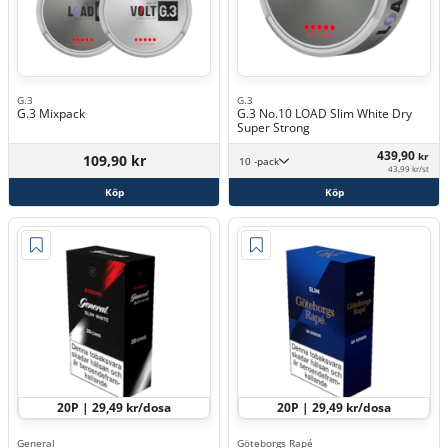
G.3
G.3
G.3 Mixpack
G.3 No.10 LOAD Slim White Dry
Super Strong
439,90
kr
109,90 kr
10 -pack
43,99 kr/st
Köp
Köp
20P | 29,49 kr/dosa
20P | 29,49 kr/dosa
General
Göteborgs Rapé