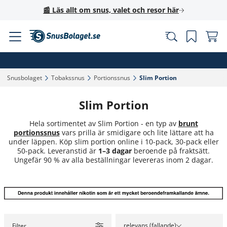
📰 Läs allt om snus, valet och resor här
Snusbolaget‎
Tobakssnus‎
Portionssnus‎
Slim Portion‎
Slim Portion
Hela sortimentet av Slim Portion - en typ av
brunt
portionssnus
vars prilla är smidigare och lite lättare att ha
under läppen. Köp slim portion online i 10-pack, 30-pack eller
50-pack. Leveranstid är
1–3 dagar
beroende på fraktsätt.
Ungefär 90 % av alla beställningar levereras inom 2 dagar.
relevans (fallande)
Filter