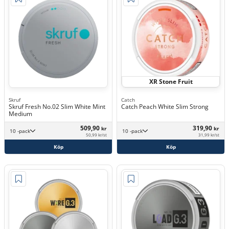
XR Stone Fruit
Skruf
Catch
Skruf Fresh No.02 Slim White Mint
Catch Peach White Slim Strong
Medium
509,90
319,90
kr
kr
10 -pack
10 -pack
50,99 kr/st
31,99 kr/st
Köp
Köp