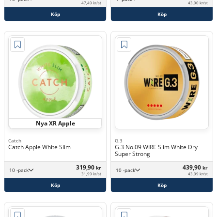
47,49 kr/st
43,90 kr/st
Köp
Köp
Nya XR Apple
Catch
G.3
Catch Apple White Slim
G.3 No.09 WIRE Slim White Dry
Super Strong
319,90
439,90
kr
kr
10 -pack
10 -pack
31,99 kr/st
43,99 kr/st
Köp
Köp