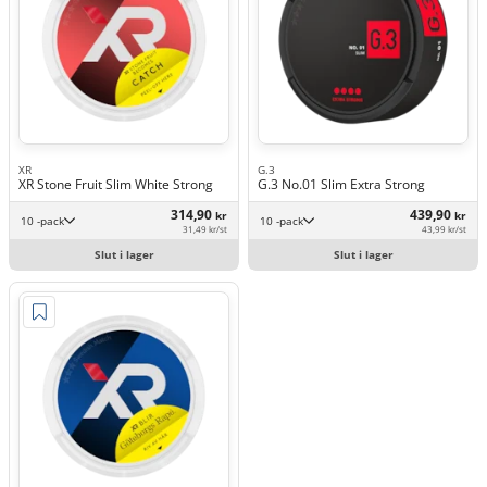
XR
G.3
XR Stone Fruit Slim White Strong
G.3 No.01 Slim Extra Strong
314,90
439,90
kr
kr
10 -pack
10 -pack
31,49 kr/st
43,99 kr/st
Slut i lager
Slut i lager