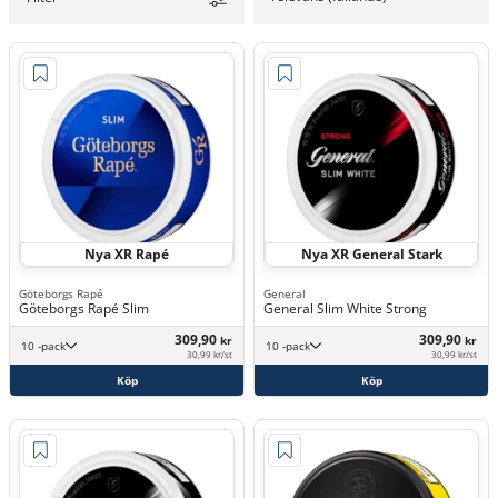
Nya XR Rapé
Nya XR General Stark
Göteborgs Rapé
General
Göteborgs Rapé Slim
General Slim White Strong
309,90
309,90
kr
kr
10 -pack
10 -pack
30,99 kr/st
30,99 kr/st
Köp
Köp