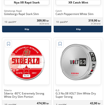
Nya XR Rapé Stark
XR Catch Mint
Göteborgs Rapé
Catch
Göteborgs Rapé Stark Slim
Catch Peppermint White Slim
309,90
319,90
kr
kr
10 -pack
10 -pack
30,99 kr/st
31,99 kr/st
Köp
Köp
Siberia
G.3
Siberia -80°C Extremely Strong
G.3 No.08 VOLT Slim White Dry
White Dry Slim Portion
Super Strong
474,90
43,90
kr
kr
10 -pack
1 -pack