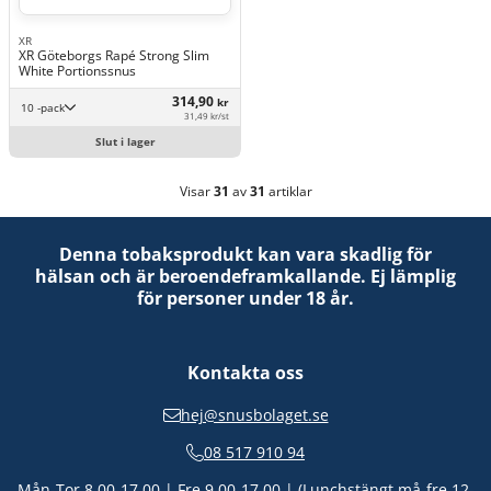
XR
XR Göteborgs Rapé Strong Slim
White Portionssnus
314,90
kr
10 -pack
31,49 kr/st
Slut i lager
Visar
31
av
31
artiklar
Denna tobaksprodukt kan vara skadlig för
hälsan och är beroendeframkallande. Ej lämplig
för personer under 18 år.
Kontakta oss
hej@snusbolaget.se
08 517 910 94
Mån-Tor 8.00-17.00 | Fre 9.00-17.00 | (Lunchstängt må-fre 12-