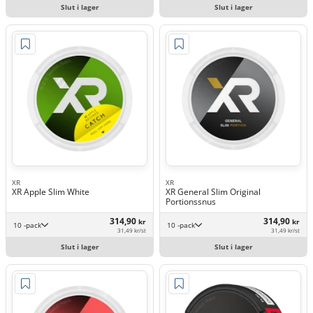
Slut i lager
Slut i lager
XR
XR
XR Apple Slim White
XR General Slim Original
Portionssnus
314,90
314,90
kr
kr
10 -pack
10 -pack
31,49 kr/st
31,49 kr/st
Slut i lager
Slut i lager