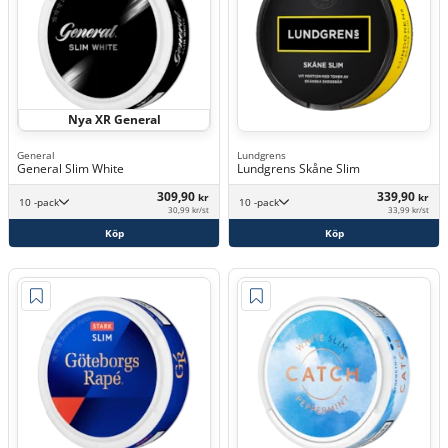
Nya XR General
General
Lundgrens
General Slim White
Lundgrens Skåne Slim
309,90
339,90
kr
kr
10 -pack
10 -pack
30,99 kr/st
33,99 kr/st
Köp
Köp