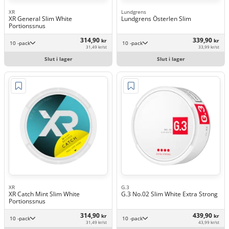
XR
Lundgrens
XR General Slim White
Lundgrens Österlen Slim
Portionssnus
314,90
339,90
kr
kr
10 -pack
10 -pack
31,49 kr/st
33,99 kr/st
Slut i lager
Slut i lager
XR
G.3
XR Catch Mint Slim White
G.3 No.02 Slim White Extra Strong
Portionssnus
314,90
439,90
kr
kr
10 -pack
10 -pack
31,49 kr/st
43,99 kr/st