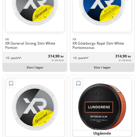
XR
XR
XR General Strong Slim White
XR Göteborgs Rapé Slim White
Portion
Portionssnus
314,90
314,90
kr
kr
10 -pack
10 -pack
31,49 kr/st
31,49 kr/st
Slut i lager
Slut i lager
Utgående