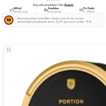
Visa alla produkter från
Granit
Alltid
Snabba
Fri frakt
färskt snus
leveranser
fr. 399 kr
Denna produkt innehåller nikotin som är ett mycket
beroendeframkallande ämne. Ej för personer under 18 år.