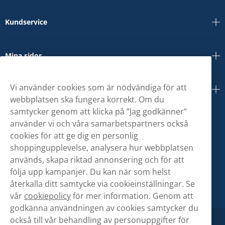
Kundservice
Mina sidor
Vi använder cookies som är nödvändiga för att
Om oss
webbplatsen ska fungera korrekt. Om du
samtycker genom att klicka på ”Jag godkänner”
använder vi och våra samarbetspartners också
cookies för att ge dig en personlig
shoppingupplevelse, analysera hur webbplatsen
används, skapa riktad annonsering och för att
följa upp kampanjer. Du kan när som helst
återkalla ditt samtycke via cookieinställningar. Se
vår
cookiepolicy
för mer information. Genom att
godkänna användningen av cookies samtycker du
också till vår behandling av personuppgifter för