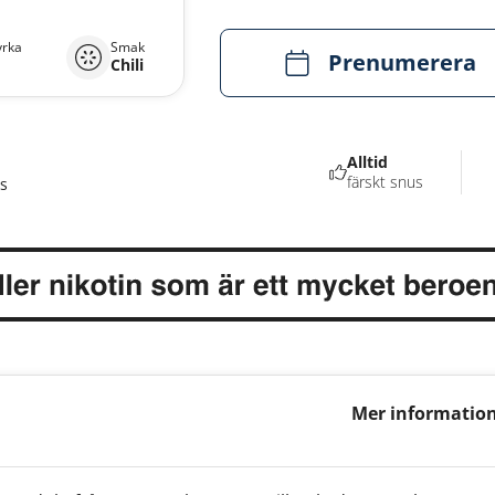
yrka
Smak
Prenumerera
Chili
Alltid
färskt snus
s
Mer information
Hyper Strong