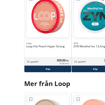
Loop
ZYN
Loop Hot Peach Hyper Strong
ZYN Menthol Ice 13,5m
359,90
kr
10 -pack
10 -pack
35,99 kr/st
Köp
Köp
Mer från Loop