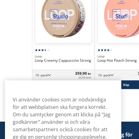
Loop
Loop
Loop Creamy Cappuccino Strong
Loop Hot Peach Strong
359,90
kr
10 -pack
10 -pack
35,99 kr/st
Köp
Köp
Vi använder cookies som är nödvändiga
för att webbplatsen ska fungera korrekt.
Om du samtycker genom att klicka på ”Jag
godkänner” använder vi och våra
samarbetspartners också cookies för att
Denna tobaksprodukt kan vara skadlig för
ge dig en personlig shoppingupplevelse,