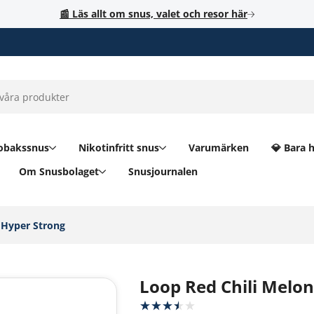
📰 Läs allt om snus, valet och resor här
obakssnus
Nikotinfritt snus
Varumärken
💎 Bara 
Om Snusbolaget
Snusjournalen
 Hyper Strong‎
Loop Red Chili Melo