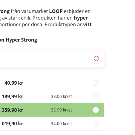
rong
från varumärket
LOOP
erbjuder en
 av stark chili. Produkten har en
hyper
 portioner per dosa. Produkttypen är
vitt
on Hyper Strong
40,99 kr
189,99 kr
38,00 kr
/st
359,90 kr
35,99 kr
/st
1 019,90 kr
34,00 kr
/st