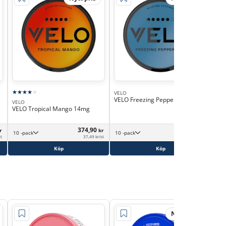
VELO
Jui
VELO Freezing Peppermint 14mg
Jui
VELO
Sup
VELO Tropical Mango 14mg
374,90
374,90
r
kr
kr
10 -pack
10 -pack
st
37,49 kr/st
37,49 kr/st
Köp
Köp
Nytt pris