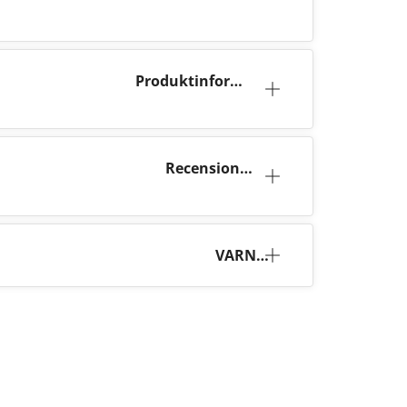
Produktinforma
tion
Recensioner
(21)
VARNI
NG