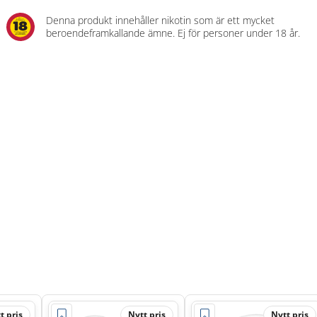
Denna produkt innehåller nikotin som är ett mycket
beroendeframkallande ämne. Ej för personer under 18 år.
t pris
Nytt pris
Nytt pris