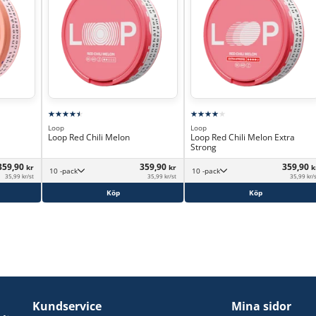
Loop
Loop
Loop Red Chili Melon
Loop Red Chili Melon Extra
Strong
359,90
359,90
359,90
kr
kr
k
10 -pack
10 -pack
35,99 kr/st
35,99 kr/st
35,99 kr/
Köp
Köp
Kundservice
Mina sidor