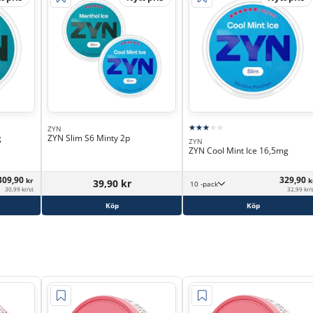
ZYN
g
ZYN Slim S6 Minty 2p
ZYN
ZYN Cool Mint Ice 16,5mg
309,90
329,90
kr
k
39,90 kr
10 -pack
30,99 kr/st
32,99 kr/
Köp
Köp