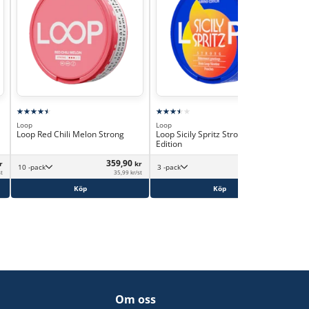
Loop
Loop
Loo
Loop Red Chili Melon Strong
Loop Sicily Spritz Strong Summer
Loo
Edition
Str
359,90
99,90
r
kr
kr
10 -pack
3 -pack
st
35,99 kr/st
33,30 kr/st
Köp
Köp
Om oss