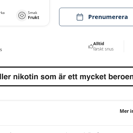
rka
Smak
Prenumerera
Frukt
Alltid
färskt snus
s
Mer i
Apple