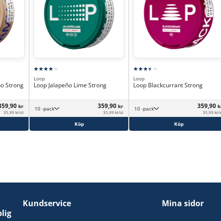
Loop
Loop
o Strong
Loop Jalapeño Lime Strong
Loop Blackcurrant Strong
359,90
359,90
359,90
kr
kr
k
10 -pack
10 -pack
35,99 kr/st
35,99 kr/st
35,99 kr/
Köp
Köp
Kundservice
Mina sidor
lig