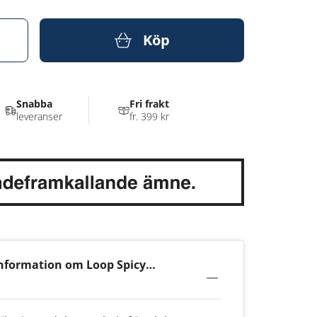
Köp
Snabba
Fri frakt
leveranser
fr. 399 kr
nformation om Loop Spicy
 Strong