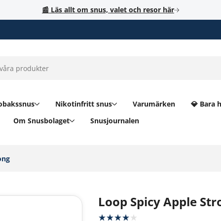
📰 Läs allt om snus, valet och resor här
obakssnus
Nikotinfritt snus
Varumärken
💎 Bara 
Om Snusbolaget
Snusjournalen
ng‎
Loop Spicy Apple Str