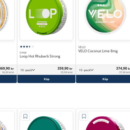
VELO
VELO Coconut Lime 8mg
Loop
Loop Hot Rhubarb Strong
369,90
359,90
374,90
kr
kr
k
10 -pack
10 -pack
36,99 kr/st
35,99 kr/st
37,49 kr/
Köp
Köp