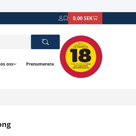
0,00 SEK
hos oss
Prenumerera
ong