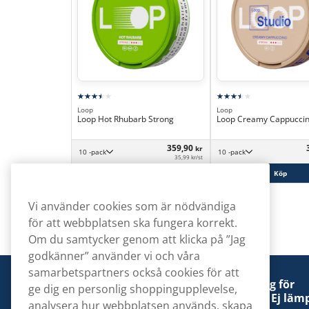
Loop
Loop
Loop Hot Rhubarb Strong
Loop Creamy Cappuccin
359,90
kr
10 -pack
10 -pack
35,99 kr/st
Köp
Köp
Vi använder cookies som är nödvändiga
för att webbplatsen ska fungera korrekt.
Om du samtycker genom att klicka på ”Jag
godkänner” använder vi och våra
samarbetspartners också cookies för att
Denna tobaksprodukt kan vara skadlig för
ge dig en personlig shoppingupplevelse,
hälsan och är beroendeframkallande. Ej lämp
analysera hur webbplatsen används, skapa