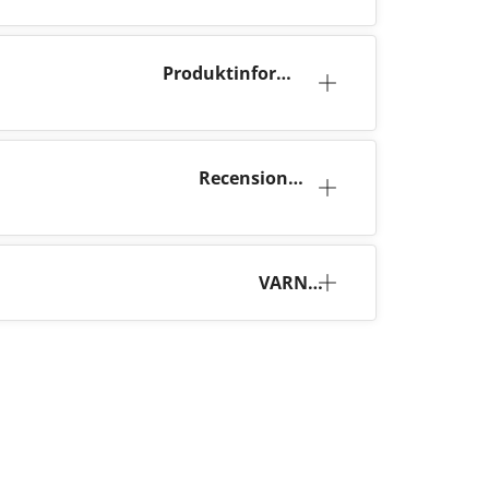
Produktinforma
tion
Recensioner
(35)
VARNI
NG