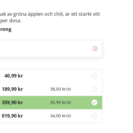
av gröna äpplen och chili, är ett starkt vitt
 per dosa.
trong
40,99 kr
189,99 kr
38,00 kr
/st
359,90 kr
35,99 kr
/st
1 019,90 kr
34,00 kr
/st