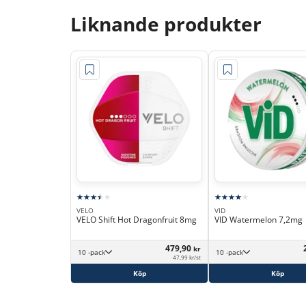
Liknande produkter
VELO
VID
VELO Shift Hot Dragonfruit 8mg
VID Watermelon 7,2mg
479,90
kr
10 -pack
10 -pack
47,99 kr/st
Köp
Köp