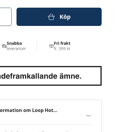
Köp
Snabba
Fri frakt
leveranser
fr. 399 kr
formation om Loop Hot
b Strong