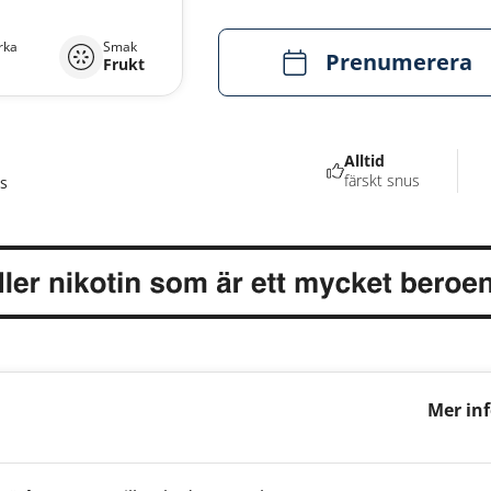
rka
Smak
Prenumerera
Frukt
Alltid
färskt snus
s
Mer in
Rhubar