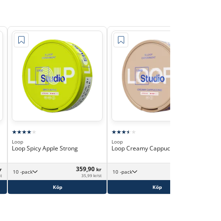
Loop
Loop
Loo
Loop Spicy Apple Strong
Loop Creamy Cappuccino Strong
Loo
359,90
359,90
r
kr
kr
10 -pack
10 -pack
st
35,99 kr/st
35,99 kr/st
Köp
Köp