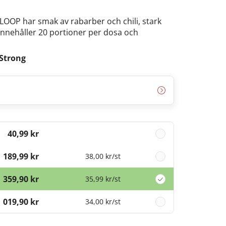
LOOP har smak av rabarber och chili, stark
innehåller 20 portioner per dosa och
Strong
40,99 kr
189,99 kr
38,00 kr
/st
359,90 kr
35,99 kr
/st
1 019,90 kr
34,00 kr
/st