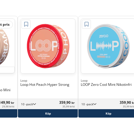
t pris
Loop
Loop
Loop Hot Peach Hyper Strong
LOOP Zero Cool Mint Nikotinfri
o Mini
149,90
359,90
359,90
kr
kr
k
10 -pack
10 -pack
29,98 kr/st
35,99 kr/st
35,99 kr/
Köp
Köp