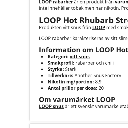
LOOP rabarber
är en produkt från
varu
inte innehåller tobak men har nikotin. Pr
LOOP Hot Rhubarb Str
Produkten vitt snus från
LOOP
med smak a
LOOP rabarber karakteriseras av sitt slim
Information om LOOP Hot
Kategori:
vitt snus
Smakprofil:
rabarber och chili
Styrka:
Stark
Tillverkare:
Another Snus Factory
Nikotin mg/portion:
8,9
Antal prillor per dosa:
20
Om varumärket LOOP
LOOP snus
är ett svenskt varumärke etabl