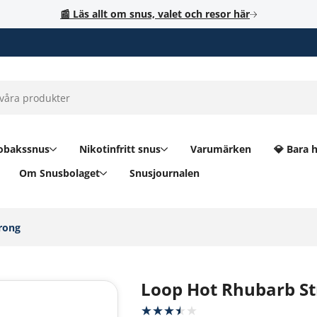
📰 Läs allt om snus, valet och resor här
obakssnus
Nikotinfritt snus
Varumärken
💎 Bara 
Om Snusbolaget
Snusjournalen
ong‎
Loop Hot Rhubarb S