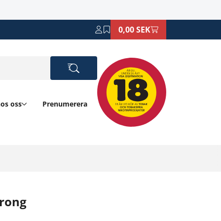
0,00 SEK
hos oss
Prenumerera
trong