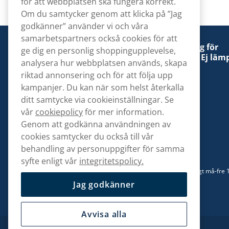
för att webbplatsen ska fungera korrekt.
Om du samtycker genom att klicka på ”Jag
godkänner” använder vi och våra
samarbetspartners också cookies för att
Denna tobaksprodukt kan vara skadlig för
ge dig en personlig shoppingupplevelse,
hälsan och är beroendeframkallande. Ej lämp
analysera hur webbplatsen används, skapa
för personer under 18 år.
riktad annonsering och för att följa upp
kampanjer. Du kan när som helst återkalla
ditt samtycke via cookieinställningar. Se
vår
cookiepolicy
för mer information.
Genom att godkänna användningen av
Kontakta oss
cookies samtycker du också till vår
hej@snusbolaget.se
behandling av personuppgifter för samma
syfte enligt vår
integritetspolicy.
08 517 910 94
Mån-Tor 8.00-17.00 | Fre 9.00-17.00 | (Lunchstängt må-fre 
13)
Jag godkänner
Avvisa alla