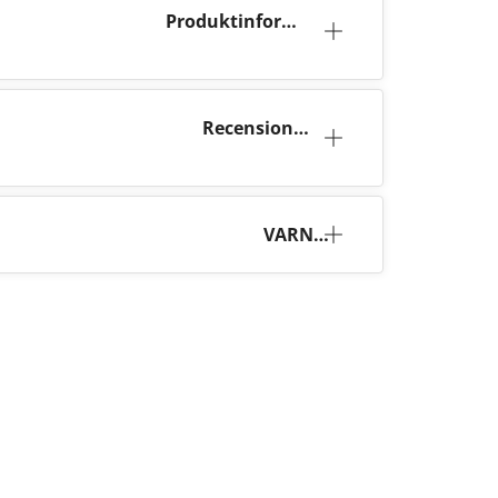
Produktinforma
tion
Recensioner
(41)
VARNI
NG