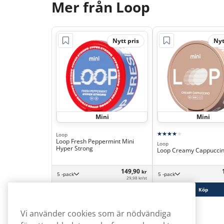
Mer från Loop
Nytt pris
Nyt
Mini
Mini
Loop
Loop Fresh Peppermint Mini
Loop
Hyper Strong
Loop Creamy Cappuccin
149,90
kr
5 -pack
5 -pack
29,98 kr/st
Köp
Köp
Vi använder cookies som är nödvändiga