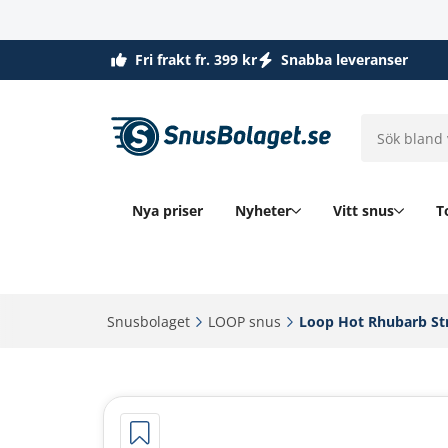
Fri frakt fr. 399 kr
Snabba leveranser
Nya priser
Nyheter
Vitt snus
T
Snusbolaget‎
LOOP snus‎
Loop Hot Rhubarb Str