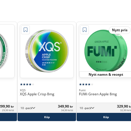
Nytt pris
Nytt namn & recept
XQS
Fumi
XQS Apple Crisp 8mg
FUMi Green Apple 8mg
299,90
349,90
329,90
kr
kr
k
10 -pack
10 -pack
29,99 kr/st
34,99 kr/st
32,99 kr/
Köp
Köp