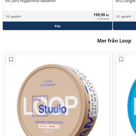
FIX Zero Peppermint Nikotinfri
VELO Bright
199,90
kr
10 -pack
10 -pack
19,99 kr/st
Köp
Mer från Loop