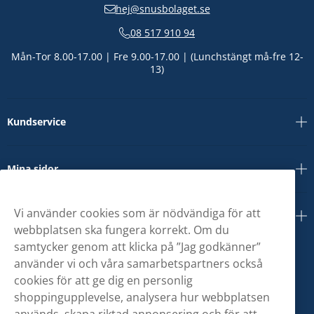
hej@snusbolaget.se
08 517 910 94
Mån-Tor 8.00-17.00 | Fre 9.00-17.00 | (Lunchstängt må-fre 12-
13)
Kundservice
Mina sidor
Vi använder cookies som är nödvändiga för att
Om oss
webbplatsen ska fungera korrekt. Om du
samtycker genom att klicka på ”Jag godkänner”
använder vi och våra samarbetspartners också
cookies för att ge dig en personlig
shoppingupplevelse, analysera hur webbplatsen
används, skapa riktad annonsering och för att