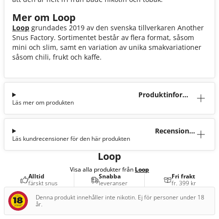
Mer om Loop
Loop
grundades 2019 av den svenska tillverkaren Another
Snus Factory. Sortimentet består av flera format, såsom
mini och slim, samt en variation av unika smakvariationer
såsom chili, frukt och kaffe.
Produktinforma
Läs mer om produkten
tion
Recensioner
Läs kundrecensioner för den här produkten
(3)
Loop
Visa alla produkter från
Loop
Alltid
Snabba
Fri frakt
färskt snus
leveranser
fr. 399 kr
Denna produkt innehåller inte nikotin. Ej för personer under 18
år.