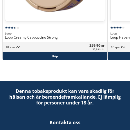
Loop
Loop
Loop Creamy Cappuccino Strong
Loop Habane
359,90
kr
10 -pack
10 -pack
35,99 kr/st
Köp
Denna tobaksprodukt kan vara skadlig för
hälsan och är beroendeframkallande. Ej lämplig
för personer under 18 år.
Kontakta oss