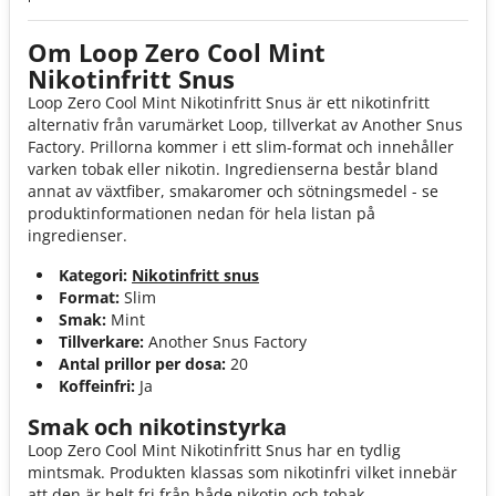
Om Loop Zero Cool Mint
Nikotinfritt Snus
Loop Zero Cool Mint Nikotinfritt Snus är ett nikotinfritt
alternativ från varumärket Loop, tillverkat av Another Snus
Factory. Prillorna kommer i ett slim-format och innehåller
varken tobak eller nikotin. Ingredienserna består bland
annat av växtfiber, smakaromer och sötningsmedel - se
produktinformationen nedan för hela listan på
ingredienser.
Kategori:
Nikotinfritt snus
Format:
Slim
Smak:
Mint
Tillverkare:
Another Snus Factory
Antal prillor per dosa:
20
Koffeinfri:
Ja
Smak och nikotinstyrka
Loop Zero Cool Mint Nikotinfritt Snus har en tydlig
mintsmak. Produkten klassas som nikotinfri vilket innebär
att den är helt fri från både nikotin och tobak.