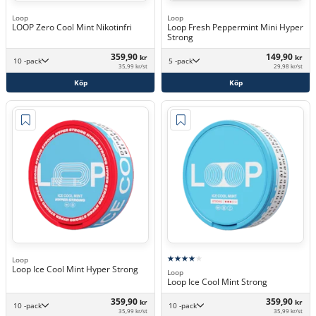
Loop
Loop
LOOP Zero Cool Mint Nikotinfri
Loop Fresh Peppermint Mini Hyper
Strong
359,90
149,90
kr
kr
10 -pack
5 -pack
35,99 kr/st
29,98 kr/st
Köp
Köp
Loop
Loop Ice Cool Mint Hyper Strong
Loop
Loop Ice Cool Mint Strong
359,90
359,90
kr
kr
10 -pack
10 -pack
35,99 kr/st
35,99 kr/st