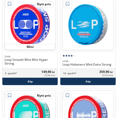
Nytt pris
Mini
Loop
Loop Smooth Mint Mini Hyper
Loop
Strong
Loop Habanero Mint Extra Strong
149,90
359,90
kr
kr
5 -pack
10 -pack
29,98 kr/st
35,99 kr/st
Köp
Köp
Nytt pris