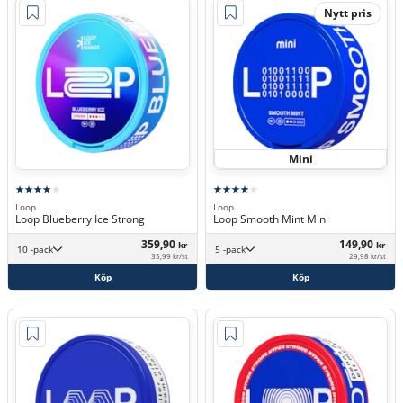
Nytt pris
Mini
Loop
Loop
Loop Blueberry Ice Strong
Loop Smooth Mint Mini
359,90
149,90
kr
kr
10 -pack
5 -pack
35,99 kr/st
29,98 kr/st
Köp
Köp