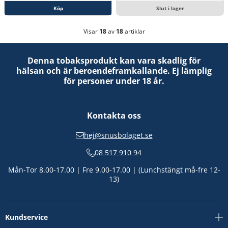
Köp
Slut i lager
Visar
18
av
18
artiklar
Denna tobaksprodukt kan vara skadlig för
hälsan och är beroendeframkallande. Ej lämplig
för personer under 18 år.
Kontakta oss
hej@snusbolaget.se
08 517 910 94
Mån-Tor 8.00-17.00 | Fre 9.00-17.00 | (Lunchstängt må-fre 12-
13)
Kundservice