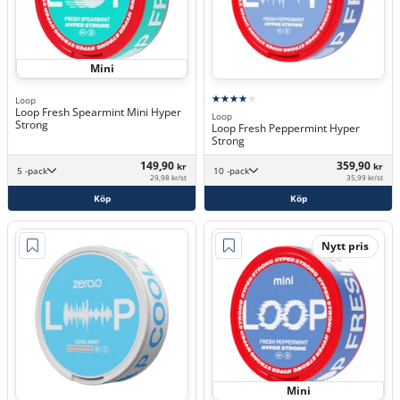
Mini
Loop
Loop Fresh Spearmint Mini Hyper
Loop
Strong
Loop Fresh Peppermint Hyper
Strong
149,90
359,90
kr
kr
5 -pack
10 -pack
29,98 kr/st
35,99 kr/st
Köp
Köp
Nytt pris
Mini