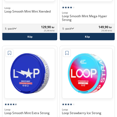
Loop
Loop Smooth Mint Mini Xtended
Loop
Loop Smooth Mint Mega Hyper
Strong
129,90
149,90
kr
kr
5 -pack
5 -pack
25,98 kr/st
29,98 kr/st
Köp
Köp
Loop
Loop
Loop Smooth Mint Extra Strong
Loop Strawberry Ice Strong