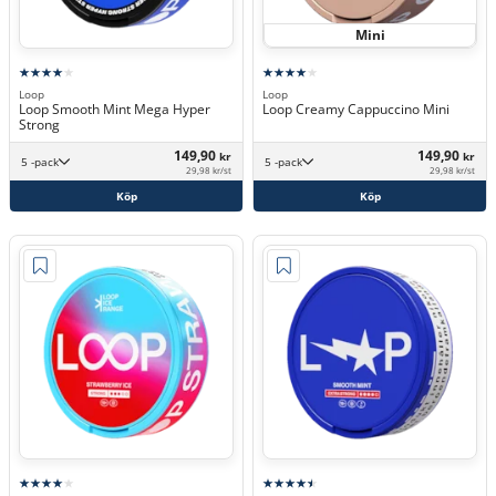
Mini
Loop
Loop
Loop Smooth Mint Mega Hyper
Loop Creamy Cappuccino Mini
Strong
149,90
149,90
kr
kr
5 -pack
5 -pack
29,98 kr/st
29,98 kr/st
Köp
Köp