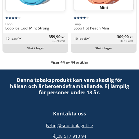
Mini
Loop
Loop
Loop Ice Cool Mint Strong
Loop Hot Peach Mini
359,90
309,90
kr
kr
10 -pack
10 -pack
35,99 kr/st
30,99 kr/st
Slut i lager
Slut i lager
Visar
44
av
44
artiklar
Denna tobaksprodukt kan vara skadlig för
hälsan och är beroendeframkallande. Ej lämplig
för personer under 18 år.
Kontakta oss
hej@snusbolaget.se
08 517 910 94