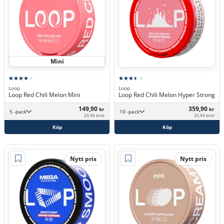
Mini
Loop
Loop
Loop Red Chili Melon Mini
Loop Red Chili Melon Hyper Strong
149,90
359,90
kr
kr
5 -pack
10 -pack
29,98 kr/st
35,99 kr/st
Köp
Köp
Nytt pris
Nytt pris