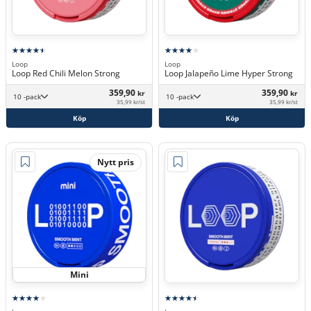
Loop
Loop
Loop Red Chili Melon Strong
Loop Jalapeño Lime Hyper Strong
359,90
359,90
kr
kr
10 -pack
10 -pack
35,99 kr/st
35,99 kr/st
Köp
Köp
Nytt pris
Mini