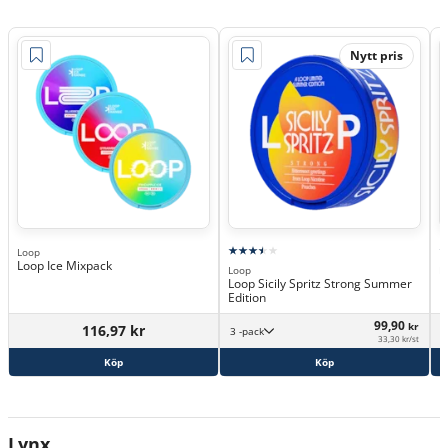
Nytt pris
Loop
Loop Ice Mixpack
Loop
L
Loop Sicily Spritz Strong Summer
L
Edition
99,90
kr
116,97 kr
3 -pack
33,30 kr/st
Köp
Köp
Lynx