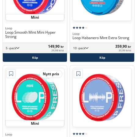
Mini
Loop
Loop Smooth Mint Mini Hyper
Loop
Strong
Loop Habanero Mint Extra Strong
149,90
359,90
kr
kr
5 -pack
10 -pack
29,98 kr/st
35,99 kr/st
Köp
Köp
Nytt pris
Mini
Loop