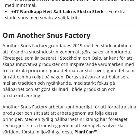
med mintsmak.
+47 Nordkapp Hvit Salt Lakris Ekstra Sterk
– En extra
starkt snus med smak av salt lakrits.
Om Another Snus Factory
Another Snus Factory grundades 2019 med en stark ambition
att förändra snusindustrin genom att göra saker annorlunda.
Företaget, som är baserat i Stockholm och Oslo, är känt för att
skapa innovativa produkter och inspirerande varumärken med
tre centrala principer: göra det man är stolt över, göra det som
är rätt och ha roligt på vägen. Deras strävan är att balansera
mellan tradition och nytänkande, med starkt fokus på
hållbarhet och att göra skillnad i både produktion och
produktutveckling.
Another Snus Factory arbetar kontinuerligt för att förbättra sina
produkter och sitt sätt att arbeta genom att följa dessa
principer. Med en tydlig hållbarhetsinriktning har företaget
redan gjort stora framsteg genom att exempelvis utveckla
världens första miljövänliga dosa,
PlantCan™
.