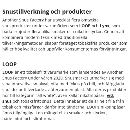
Snustillverkning och produkter
Another Snus Factory har utvecklat flera omtyckta
snusprodukter under varumärken som
LOOP
och
Lynx
, som
båda erbjuder flera
olika smaker och nikotinstyrkor. Genom att
kombinera modern teknik med traditionella
tillverkningsmetoder, skapar företaget tobaksfria produkter som
håller hög kvalitet och uppfyller konsumenternas förväntningar.
LOOP
LOOP
är ett tobaksfritt varumärke som lanserades av Another
Snus Factory under våren 2020. Snusmärket utmärker sig med
sina innovativa smakval, ofta med fokus på chili, och färgglada
snusdosor tillverkade av återvunnen plast. Alla deras produkter
hör till kategorin "all white", även kallat nikotinpåsar,
vitt
snus
och tobaksfritt snus. Detta innebär att de är helt fria från
tobak och missfärgar därför inte tänderna. LOOPs nikotinpåsar
finns tillgängliga i en mängd olika smaker och styrkor,
både mini- och slimformat.