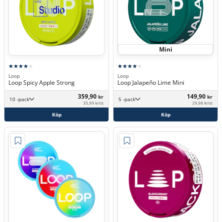
Mini
Loop
Loop
Loop Spicy Apple Strong
Loop Jalapeño Lime Mini
359,90
149,90
kr
kr
10 -pack
5 -pack
35,99 kr/st
29,98 kr/st
Köp
Köp