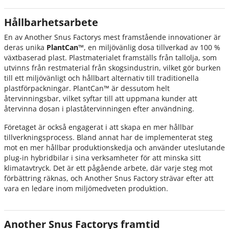
Hållbarhetsarbete
En av Another Snus Factorys mest framstående innovationer är
deras unika
PlantCan™
, en miljövänlig dosa tillverkad av 100 %
växtbaserad plast. Plastmaterialet framställs från tallolja, som
utvinns från restmaterial från skogsindustrin, vilket gör burken
till ett miljövänligt och hållbart alternativ till traditionella
plastförpackningar. PlantCan™ är dessutom helt
återvinningsbar, vilket syftar till att uppmana kunder att
återvinna dosan i plaståtervinningen efter användning.
Företaget är också engagerat i att skapa en mer hållbar
tillverkningsprocess. Bland annat har de implementerat steg
mot en mer hållbar produktionskedja och använder uteslutande
plug-in hybridbilar i sina verksamheter för att minska sitt
klimatavtryck. Det är ett pågående arbete, där varje steg mot
förbättring räknas, och Another Snus Factory strävar efter att
vara en ledare inom miljömedveten produktion.
Another Snus Factorys framtid