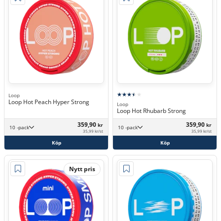
Loop
Loop Hot Peach Hyper Strong
Loop
Loop Hot Rhubarb Strong
359,90
359,90
kr
kr
10 -pack
10 -pack
35,99 kr/st
35,99 kr/st
Köp
Köp
Nytt pris