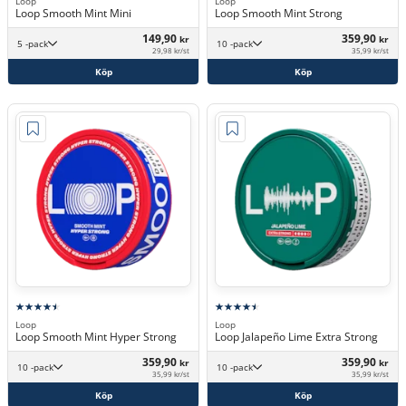
Loop
Loop
Loop Smooth Mint Mini
Loop Smooth Mint Strong
149,90
359,90
kr
kr
5 -pack
10 -pack
29,98 kr/st
35,99 kr/st
Köp
Köp
Loop
Loop
Loop Smooth Mint Hyper Strong
Loop Jalapeño Lime Extra Strong
359,90
359,90
kr
kr
10 -pack
10 -pack
35,99 kr/st
35,99 kr/st
Köp
Köp