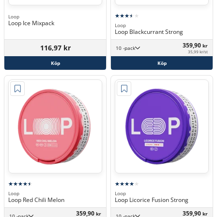
Loop
Loop Ice Mixpack
Loop
Loop Blackcurrant Strong
359,90
kr
116,97 kr
10 -pack
35,99 kr/st
Köp
Köp
Loop
Loop
Loop Red Chili Melon
Loop Licorice Fusion Strong
359,90
359,90
kr
kr
10 -pack
10 -pack