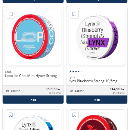
Loop
Loop Ice Cool Mint Hyper Strong
Lynx
Lynx Blueberry Strong 10,5mg
359,90
314,90
kr
kr
10 -pack
10 -pack
35,99 kr/st
31,49 kr/st
Köp
Köp