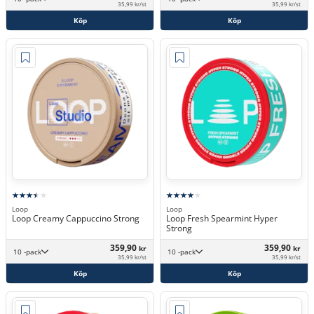
35,99 kr/st
35,99 kr/st
Köp
Köp
Loop
Loop
Loop Creamy Cappuccino Strong
Loop Fresh Spearmint Hyper
Strong
359,90
359,90
kr
kr
10 -pack
10 -pack
35,99 kr/st
35,99 kr/st
Köp
Köp