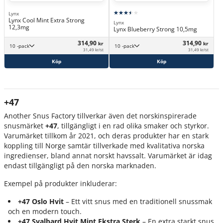
Lynx
Lynx Cool Mint Extra Strong
Lynx
12,3mg
Lynx Blueberry Strong 10,5mg
314,90
314,90
kr
kr
10 -pack
10 -pack
31,49 kr/st
31,49 kr/st
Köp
Köp
+47
Another Snus Factory tillverkar även det norskinspirerade
snusmärket
+47
, tillgängligt i en rad olika smaker och styrkor.
Varumärket tillkom år 2021, och deras produkter har en stark
koppling till Norge samtär tillverkade med kvalitativa norska
ingredienser, bland annat norskt havssalt. Varumärket är idag
endast tillgängligt på den norska marknaden.
Exempel på produkter inkluderar:
+47 Oslo Hvit
– Ett vitt snus med en traditionell snussmak
och en modern touch.
+47 Svalbard Hvit Mint Ekstra Sterk
– En extra starkt snus