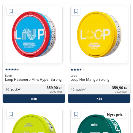
Loop
Loop
Loop Habanero Mint Hyper Strong
Loop Hot Mango Strong
359,90
359,90
kr
kr
10 -pack
10 -pack
35,99 kr/st
35,99 kr/st
Köp
Köp
Nytt pris