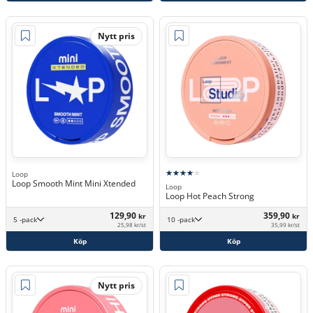
Nytt pris
Loop
Loop Smooth Mint Mini Xtended
Loop
Loop Hot Peach Strong
129,90
359,90
kr
kr
5 -pack
10 -pack
25,98 kr/st
35,99 kr/st
Köp
Köp
Nytt pris