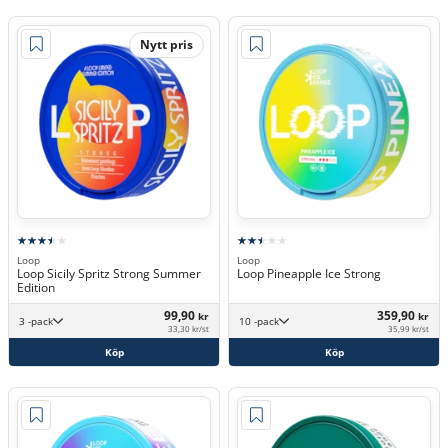
Nytt pris
Loop
Loop
Loop Sicily Spritz Strong Summer
Loop Pineapple Ice Strong
Edition
99,90
359,90
kr
kr
3 -pack
10 -pack
33,30 kr/st
35,99 kr/st
Köp
Köp