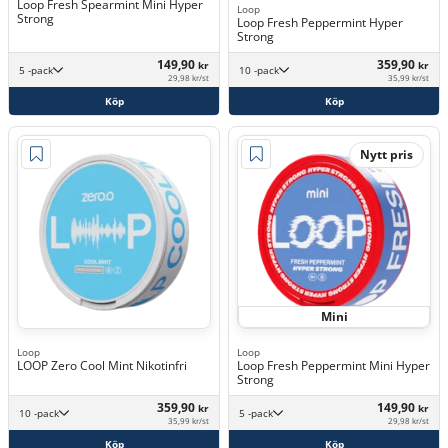
Loop Fresh Spearmint Mini Hyper
Loop
Strong
Loop Fresh Peppermint Hyper
Strong
149,90
359,90
kr
kr
5 -pack
10 -pack
29,98 kr/st
35,99 kr/st
Köp
Köp
Nytt pris
Mini
Loop
Loop
LOOP Zero Cool Mint Nikotinfri
Loop Fresh Peppermint Mini Hyper
Strong
359,90
149,90
kr
kr
10 -pack
5 -pack
35,99 kr/st
29,98 kr/st
Köp
Köp