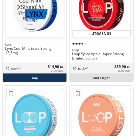
UTGÅENDE
Lynx
Lynx Cool Mint Extra Strong
Loop
12,3mg
Loop Spicy Apple Hyper Strong
Limited Edition
314,90
359,90
kr
kr
10 -pack
10 -pack
31,49 kr/st
35,99 kr/st
Köp
Slut i lager