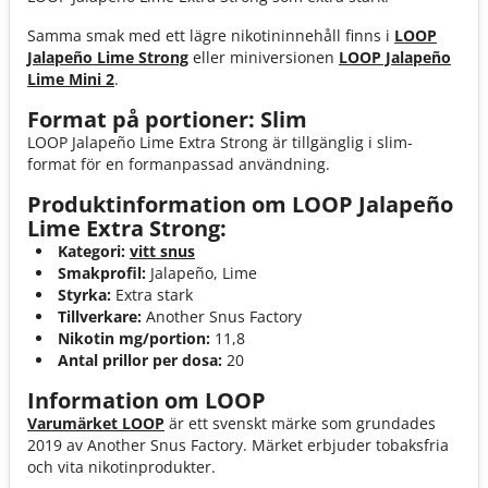
Samma smak med ett lägre nikotininnehåll finns i
LOOP
Jalapeño Lime Strong
eller miniversionen
LOOP Jalapeño
Lime Mini 2
.
Format på portioner: Slim
LOOP Jalapeño Lime Extra Strong är tillgänglig i slim-
format för en formanpassad användning.
Produktinformation om LOOP Jalapeño
Lime Extra Strong:
Kategori:
vitt snus
Smakprofil:
Jalapeño, Lime
Styrka:
Extra stark
Tillverkare:
Another Snus Factory
Nikotin mg/portion:
11,8
Antal prillor per dosa:
20
Information om LOOP
Varumärket LOOP
är ett svenskt märke som grundades
2019 av Another Snus Factory. Märket erbjuder tobaksfria
och vita nikotinprodukter.