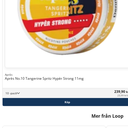
Après
Après No.10 Tangerine Spritz Hypèr Strong 11mg
239,90
k
10 -pack
23,99 kr/
Köp
Mer från Loop