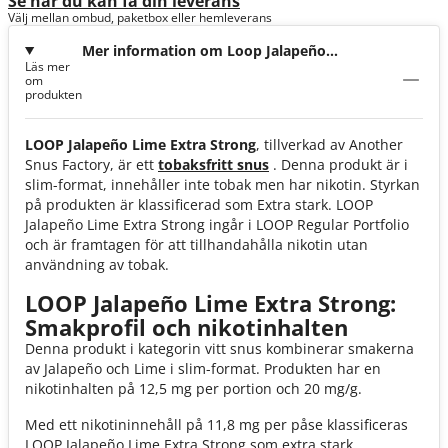
Se när du kan få din leverans
Välj mellan ombud, paketbox eller hemleverans
Mer information om Loop Jalapeño
Läs mer
Lime Extra Strong
om
produkten
LOOP Jalapeño Lime Extra Strong
, tillverkad av Another
Snus Factory, är ett
tobaksfritt snus
. Denna produkt är i
slim-format, innehåller inte tobak men har nikotin. Styrkan
på produkten är klassificerad som Extra stark. LOOP
Jalapeño Lime Extra Strong ingår i LOOP Regular Portfolio
och är framtagen för att tillhandahålla nikotin utan
användning av tobak.
LOOP Jalapeño Lime Extra Strong:
Smakprofil och nikotinhalten
Denna produkt i kategorin vitt snus kombinerar smakerna
av Jalapeño och Lime i slim-format. Produkten har en
nikotinhalten på 12,5 mg per portion och 20 mg/g.
Med ett nikotininnehåll på 11,8 mg per påse klassificeras
LOOP Jalapeño Lime Extra Strong som extra stark.