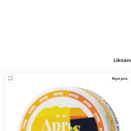
Liknan
Nytt pris