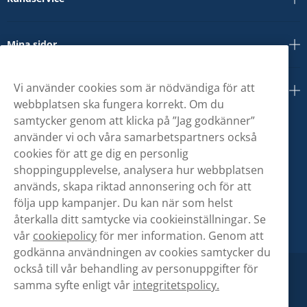
Mina sidor
Vi använder cookies som är nödvändiga för att
Om oss
webbplatsen ska fungera korrekt. Om du
samtycker genom att klicka på ”Jag godkänner”
använder vi och våra samarbetspartners också
cookies för att ge dig en personlig
shoppingupplevelse, analysera hur webbplatsen
används, skapa riktad annonsering och för att
följa upp kampanjer. Du kan när som helst
återkalla ditt samtycke via cookieinställningar. Se
vår
cookiepolicy
för mer information. Genom att
godkänna användningen av cookies samtycker du
också till vår behandling av personuppgifter för
samma syfte enligt vår
integritetspolicy.