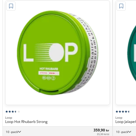
Loop
Loop
Loop Hot Rhubarb Strong
Loop Jalape
359,90
kr
10 -pack
10 -pack
35,99 kr/st