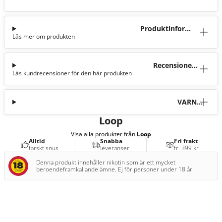
Produktinforma
Läs mer om produkten
tion
Recensioner
Läs kundrecensioner för den här produkten
(50)
VARNI
NG
Loop
Visa alla produkter från
Loop
Alltid
Snabba
Fri frakt
färskt snus
leveranser
fr. 399 kr
Denna produkt innehåller nikotin som är ett mycket
beroendeframkallande ämne. Ej för personer under 18 år.