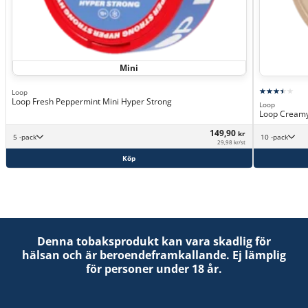
Mini
Loop
Loop Fresh Peppermint Mini Hyper Strong
Loop
Loop Creamy
149,90
kr
5 -pack
10 -pack
29,98 kr/st
Köp
Denna tobaksprodukt kan vara skadlig för
hälsan och är beroendeframkallande. Ej lämplig
för personer under 18 år.