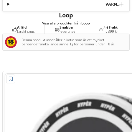
VARNI
NG
Loop
Visa alla produkter från
Loop
Alltid
Snabba
Fri frakt
färskt snus
leveranser
fr. 399 kr
Denna produkt innehåller nikotin som är ett mycket
beroendeframkallande ämne. Ej för personer under 18 år.