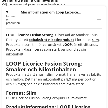
Se när du kan få din leverans
Välj mellan ombud, paketbox eller hemleverans
Mer information om Loop Licorice
Läs mer
Fusion Strong
om
produkten
LOOP Licorice Fusion Strong
, tillverkad av Another Snus
Factory, är ett
tobaksfritt nikotinprodukt
i formatet
slim
.
Produkten, som tillhör varumärket
LOOP
, är ett vitt snus.
Produkten klassificeras som stark på grund av sin
nikotinhalt.
LOOP Licorice Fusion Strong:
Smaker och Nikotinhalten
Produkten, ett vitt snus i slim-format, har smaker av lakrits
och hallon. Det har en nikotinhalt på 8,9 mg per portion
och 15 mg/g och är klassificerad som extra stark.
Format: Slim
LOOP Licorice Fusion Strong erbjuds i slim-format.
Produktinformation: LOOP Licorice