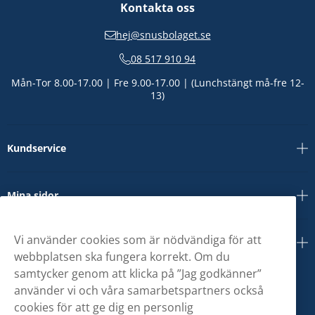
Kontakta oss
hej@snusbolaget.se
08 517 910 94
Mån-Tor 8.00-17.00 | Fre 9.00-17.00 | (Lunchstängt må-fre 12-
13)
Kundservice
Mina sidor
Vi använder cookies som är nödvändiga för att
Om oss
webbplatsen ska fungera korrekt. Om du
samtycker genom att klicka på ”Jag godkänner”
använder vi och våra samarbetspartners också
cookies för att ge dig en personlig