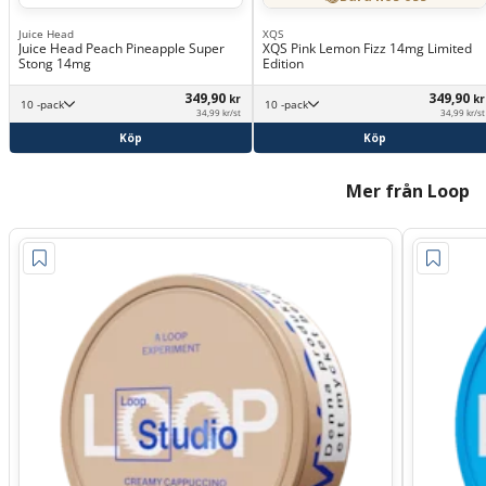
Juice Head
XQS
Juice Head Peach Pineapple Super
XQS Pink Lemon Fizz 14mg Limited
Stong 14mg
Edition
349,90
349,90
kr
kr
10 -pack
10 -pack
34,99 kr/st
34,99 kr/st
Köp
Köp
Mer från Loop