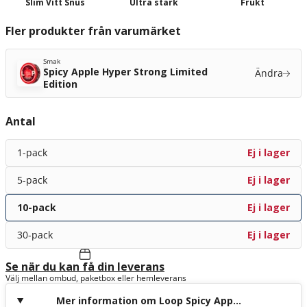
Slim Vitt Snus
Ultra stark
Frukt
Fler produkter från varumärket
Smak
Spicy Apple Hyper Strong Limited
Ändra
Edition
Antal
1-pack
Ej i lager
5-pack
Ej i lager
10-pack
Ej i lager
30-pack
Ej i lager
Se när du kan få din leverans
Välj mellan ombud, paketbox eller hemleverans
Mer information om Loop Spicy Apple