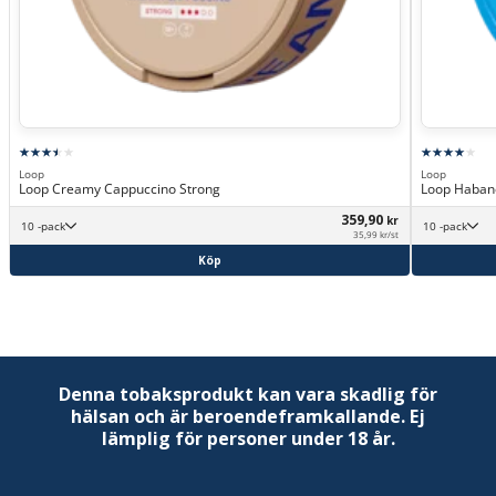
Loop
Loop
Loop Creamy Cappuccino Strong
Loop Habane
359,90
kr
10 -pack
10 -pack
35,99 kr/st
Köp
Denna tobaksprodukt kan vara skadlig för
hälsan och är beroendeframkallande. Ej
lämplig för personer under 18 år.