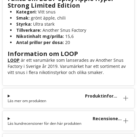
Strong Limited Edition
Kategori:
Vitt snus
Smak:
grönt äpple, chili
Styrka:
Ultra stark
Tillverkare:
Another Snus Factory
Nikotinhalt mg/prilla:
15,6
Antal prillor per dosa:
20
Information om LOOP
LOOP
är ett varumärke som lanserades av Another Snus
Factory i Sverige år 2019. Varumärket har ett sortiment av
vitt snus i flera nikotinstyrkor och olika smaker.
Produktinforma
Läs mer om produkten
tion
Recensioner
Läs kundrecensioner för den här produkten
(23)