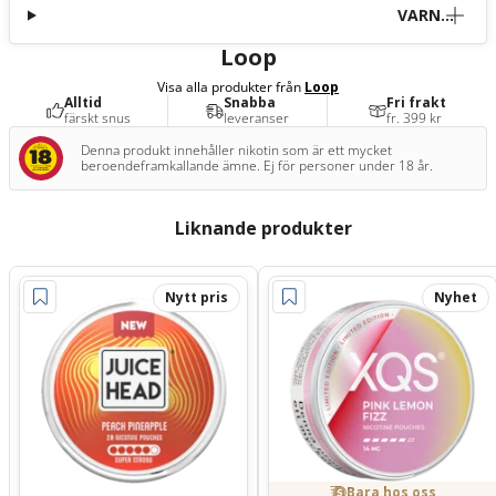
VARNI
NG
Loop
Visa alla produkter från
Loop
Alltid
Snabba
Fri frakt
färskt snus
leveranser
fr. 399 kr
Denna produkt innehåller nikotin som är ett mycket
beroendeframkallande ämne. Ej för personer under 18 år.
Liknande produkter
Nytt pris
Nyhet
Bara hos oss