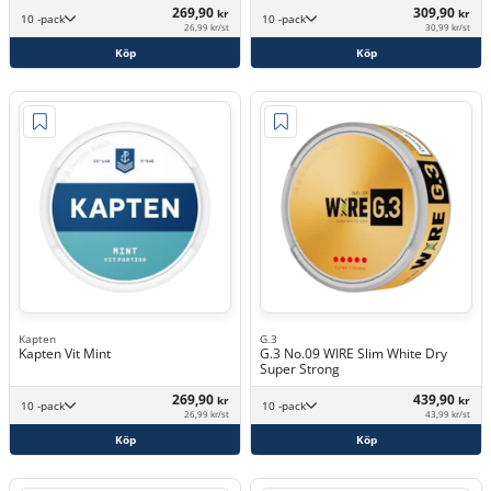
269,90
309,90
kr
kr
10 -pack
10 -pack
26,99 kr/st
30,99 kr/st
Köp
Köp
Kapten
G.3
Kapten Vit Mint
G.3 No.09 WIRE Slim White Dry
Super Strong
269,90
439,90
kr
kr
10 -pack
10 -pack
26,99 kr/st
43,99 kr/st
Köp
Köp