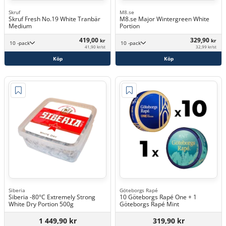
Skruf
M8.se
Skruf Fresh No.19 White Tranbär
M8.se Major Wintergreen White
Medium
Portion
419,00
329,90
kr
kr
10 -pack
10 -pack
41,90 kr/st
32,99 kr/st
Köp
Köp
Siberia
Göteborgs Rapé
Siberia -80°C Extremely Strong
10 Göteborgs Rapé One + 1
White Dry Portion 500g
Göteborgs Rapé Mint
1 449,90 kr
319,90 kr