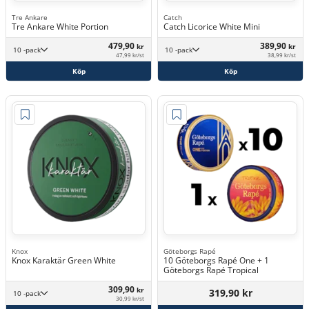
Tre Ankare
Catch
Tre Ankare White Portion
Catch Licorice White Mini
479,90
389,90
kr
kr
10 -pack
10 -pack
47,99 kr/st
38,99 kr/st
Köp
Köp
Knox
Göteborgs Rapé
Knox Karaktär Green White
10 Göteborgs Rapé One + 1
Göteborgs Rapé Tropical
309,90
kr
319,90 kr
10 -pack
30,99 kr/st