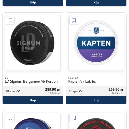
Köp
Köp
LD
Kapten
LD Signum Bergamott Vit Portion
Kapten Vit Lakrits
289,90
269,90
kr
kr
10 -pack
10 -pack
28,99 kr/st
26,99 kr/st
Köp
Köp