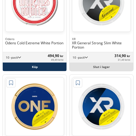
Odens
XR
Odens Cold Extreme White Portion
XR General Strong Slim White
Portion
494,90
314,90
kr
kr
10 -pack
10 -pack
49,49 kr/st
31,49 kr/st
Köp
Slut i lager