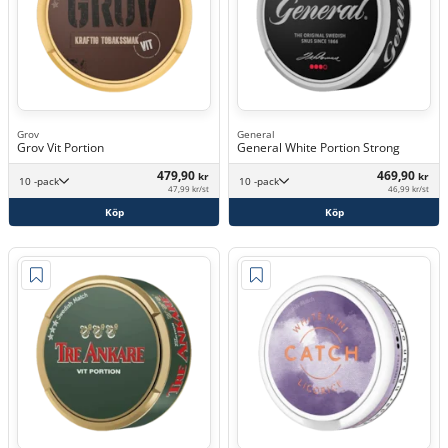
Grov
General
Grov Vit Portion
General White Portion Strong
479,90
469,90
kr
kr
10 -pack
10 -pack
47,99 kr/st
46,99 kr/st
Köp
Köp