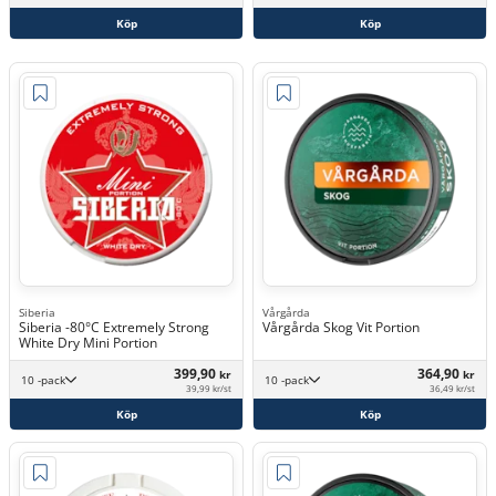
Köp
Köp
Siberia
Vårgårda
Siberia -80°C Extremely Strong
Vårgårda Skog Vit Portion
White Dry Mini Portion
399,90
364,90
kr
kr
10 -pack
10 -pack
39,99 kr/st
36,49 kr/st
Köp
Köp