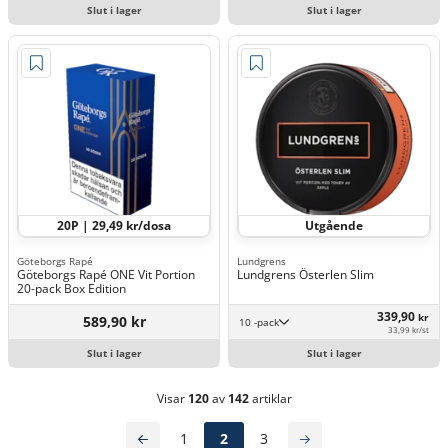
Slut i lager
Slut i lager
20P | 29,49 kr/dosa
Utgående
Göteborgs Rapé
Lundgrens
Göteborgs Rapé ONE Vit Portion
Lundgrens Österlen Slim
20-pack Box Edition
339,90
kr
589,90 kr
10 -pack
33,99 kr/st
Slut i lager
Slut i lager
Visar
120
av
142
artiklar
1
2
3