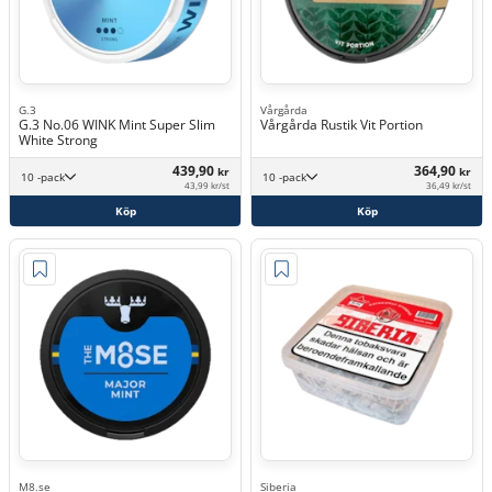
G.3
Vårgårda
G.3 No.06 WINK Mint Super Slim
Vårgårda Rustik Vit Portion
White Strong
439,90
364,90
kr
kr
10 -pack
10 -pack
43,99 kr/st
36,49 kr/st
Köp
Köp
M8.se
Siberia