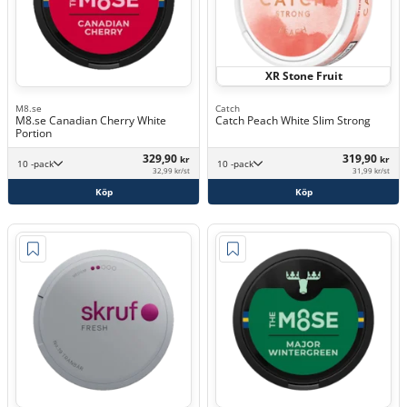
XR Stone Fruit
M8.se
Catch
M8.se Canadian Cherry White
Catch Peach White Slim Strong
Portion
329,90
319,90
kr
kr
10 -pack
10 -pack
32,99 kr/st
31,99 kr/st
Köp
Köp