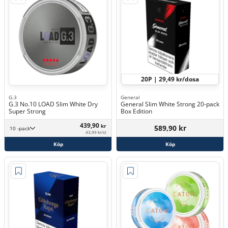
20P | 29,49 kr/dosa
G.3
General
G.3 No.10 LOAD Slim White Dry
General Slim White Strong 20-pack
Super Strong
Box Edition
439,90
kr
589,90 kr
10 -pack
43,99 kr/st
Köp
Köp