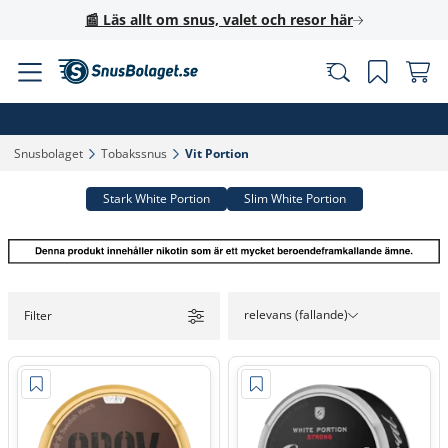
📰 Läs allt om snus, valet och resor här
Snusbolaget‎
Tobakssnus‎
Vit Portion‎
Stark White Portion
Slim White Portion
relevans (fallande)
Filter