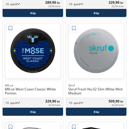
289,90
329,90
kr
kr
10 -pack
10 -pack
28,99 kr/st
32,99 kr/st
Köp
Köp
M8.se
Skruf
M8.se West Coast Classic White
Skruf Fresh No.02 Slim White Mint
Portion
Medium
329,90
509,90
kr
kr
10 -pack
10 -pack
32,99 kr/st
50,99 kr/st
Köp
Köp