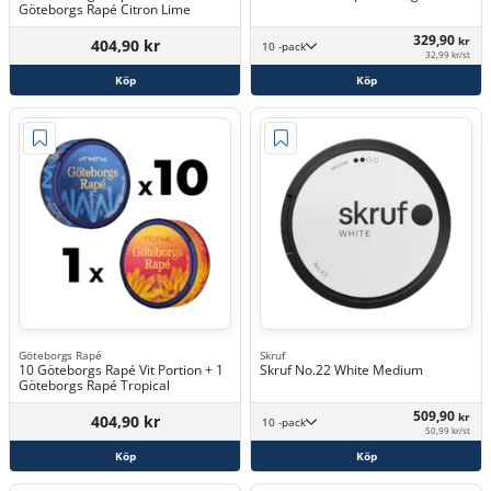
Göteborgs Rapé Citron Lime
329,90
kr
404,90 kr
10 -pack
32,99 kr/st
Köp
Köp
Göteborgs Rapé
Skruf
10 Göteborgs Rapé Vit Portion + 1
Skruf No.22 White Medium
Göteborgs Rapé Tropical
509,90
kr
404,90 kr
10 -pack
50,99 kr/st
Köp
Köp