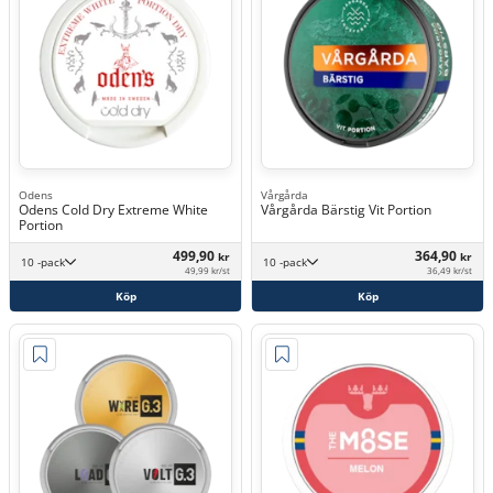
Odens
Vårgårda
Odens Cold Dry Extreme White
Vårgårda Bärstig Vit Portion
Portion
499,90
364,90
kr
kr
10 -pack
10 -pack
49,99 kr/st
36,49 kr/st
Köp
Köp