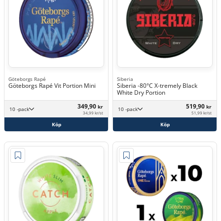
Göteborgs Rapé
Siberia
Göteborgs Rapé Vit Portion Mini
Siberia -80°C X-tremely Black
White Dry Portion
349,90
519,90
kr
kr
10 -pack
10 -pack
34,99 kr/st
51,99 kr/st
Köp
Köp