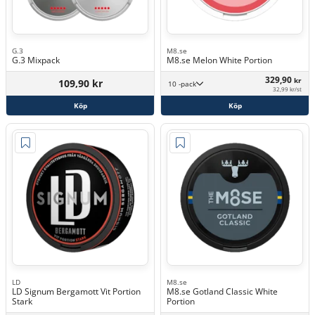
G.3
M8.se
G.3 Mixpack
M8.se Melon White Portion
329,90
kr
109,90 kr
10 -pack
32,99 kr/st
Köp
Köp
LD
M8.se
LD Signum Bergamott Vit Portion
M8.se Gotland Classic White
Stark
Portion