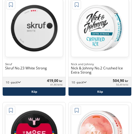
Skruf
Nick and Johnny
Skruf No.23 White Strong
Nick & Johnny No.2 Crushed Ice
Extra Strong
419,00
504,90
kr
kr
10 -pack
10 -pack
41,90 kr/st
50,49 kr/st
Köp
Köp