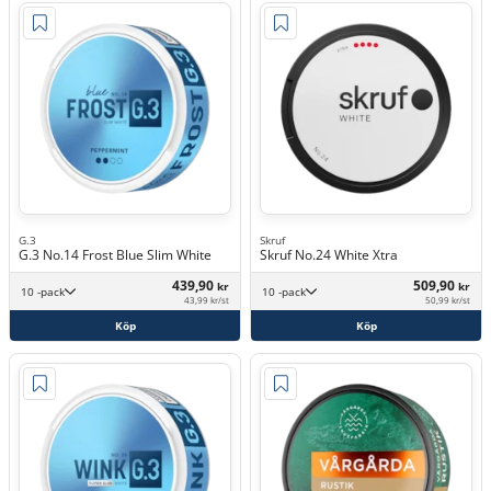
G.3
Skruf
G.3 No.14 Frost Blue Slim White
Skruf No.24 White Xtra
439,90
509,90
kr
kr
10 -pack
10 -pack
43,99 kr/st
50,99 kr/st
Köp
Köp