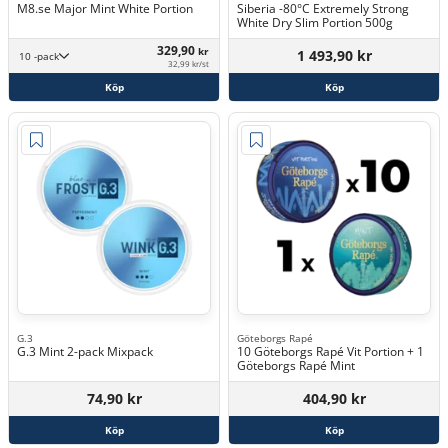
M8.se Major Mint White Portion
Siberia -80°C Extremely Strong
White Dry Slim Portion 500g
329,90
kr
1 493,90 kr
10 -pack
32,99 kr/st
Köp
Köp
G.3
Göteborgs Rapé
G.3 Mint 2-pack Mixpack
10 Göteborgs Rapé Vit Portion + 1
Göteborgs Rapé Mint
74,90 kr
404,90 kr
Köp
Köp