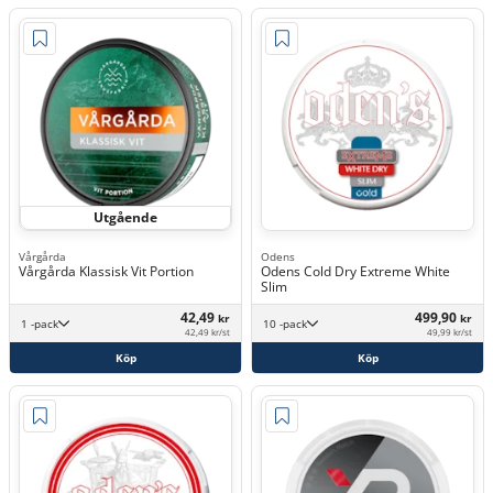
Utgående
Vårgårda
Odens
Vårgårda Klassisk Vit Portion
Odens Cold Dry Extreme White
Slim
42,49
499,90
kr
kr
1 -pack
10 -pack
42,49 kr/st
49,99 kr/st
Köp
Köp