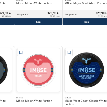
White
M8.se Melon White Portion
M8.se Major Mint White Portion
329,90
329,90
329,90
kr
kr
k
10 -pack
10 -pack
32,99 kr/st
32,99 kr/st
32,99 kr/
Köp
Köp
M8.se
M8.se
White
M8.se Melon White Portion
M8.se West Coast Classic White
Portion