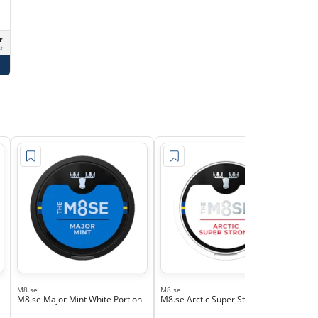
r
st
M8.se
M8.se
M8.se Major Mint White Portion
M8.se Arctic Super Strong