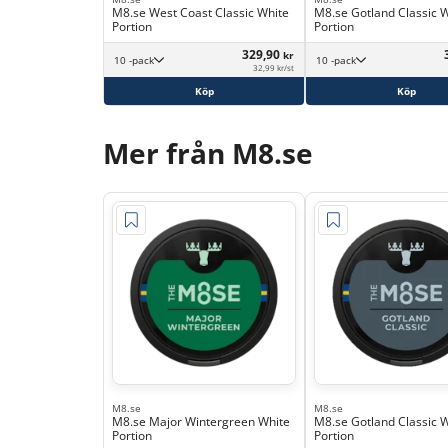
M8.se West Coast Classic White
M8.se Gotland Classic 
Portion
Portion
329,90
kr
10 -pack
10 -pack
32,99 kr/st
Köp
Köp
Mer från M8.se
M8.se
M8.se
M8.se Major Wintergreen White
M8.se Gotland Classic 
Portion
Portion