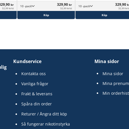
329,90
329,90
329,90
kr
kr
k
10 -pack
10 -pack
32,99 kr/st
32,99 kr/st
32,99 kr/
Köp
Köp
Kundservice
Mina sidor
lig
Kontakta oss
Mina sidor
Mina prenum
Vanliga frågor
Min orderhist
Frakt & leverans
Spåra din order
Returer / Ångra ditt köp
Så fungerar nikotinstyrka