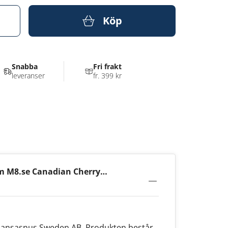
Köp
Snabba
Fri frakt
leveranser
fr. 399 kr
m M8.se Canadian Cherry
n Hansasnus Sweden AB. Produkten består