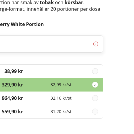
rtion har smak av
tobak
och
körsbär
.
arge-format, innehåller 20 portioner per dosa
erry White Portion
38,99 kr
329,90 kr
32,99 kr
/st
964,90 kr
32,16 kr
/st
1 559,90 kr
31,20 kr
/st