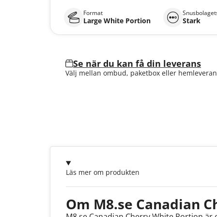
Format
Snusbolagets
Large White Portion
Stark
Se när du kan få din leverans
Välj mellan ombud, paketbox eller hemleveran
Läs mer om produkten
Om M8.se Canadian Ch
M8.se Canadian Cherry White Portion är 