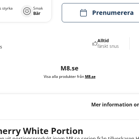
 styrka
Smak
Prenumerera
Bär
Alltid
färskt snus
s
M8.se
Visa alla produkter från
M8.se
Mer information o
White Portion
erry White Portion
en vit portionsprodukt inom M8.se-serien från tillverkare