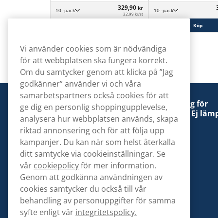
329,90
kr
10 -pack
10 -pack
32,99 kr/st
Köp
Köp
Vi använder cookies som är nödvändiga
för att webbplatsen ska fungera korrekt.
Om du samtycker genom att klicka på ”Jag
godkänner” använder vi och våra
samarbetspartners också cookies för att
Denna tobaksprodukt kan vara skadlig för
ge dig en personlig shoppingupplevelse,
hälsan och är beroendeframkallande. Ej lämp
analysera hur webbplatsen används, skapa
för personer under 18 år.
riktad annonsering och för att följa upp
kampanjer. Du kan när som helst återkalla
ditt samtycke via cookieinställningar. Se
vår
cookiepolicy
för mer information.
Genom att godkänna användningen av
Kontakta oss
cookies samtycker du också till vår
hej@snusbolaget.se
behandling av personuppgifter för samma
syfte enligt vår
integritetspolicy.
08 517 910 94