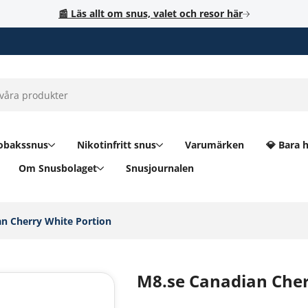
📰 Läs allt om snus, valet och resor här
obakssnus
Nikotinfritt snus
Varumärken
💎 Bara 
Om Snusbolaget
Snusjournalen
n Cherry White Portion‎
M8.se Canadian Cher