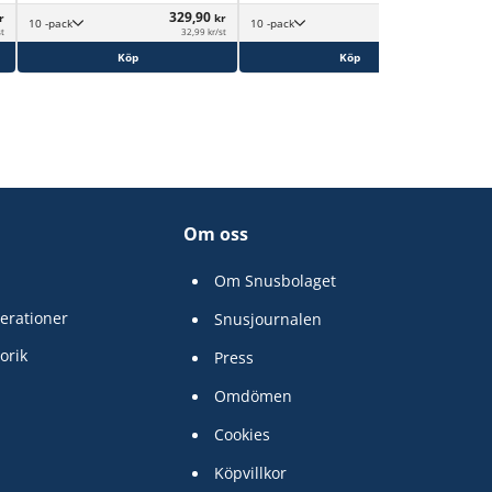
329,90
329,90
r
kr
kr
10 -pack
10 -pack
st
32,99 kr/st
32,99 kr/st
Köp
Köp
Om oss
Om Snusbolaget
erationer
Snusjournalen
orik
Press
Omdömen
Cookies
Köpvillkor