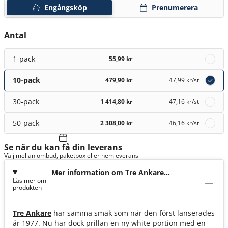
Engångsköp
Prenumerera
Antal
1-pack
55,99 kr
10-pack
479,90 kr
47,99 kr
/st
30-pack
1 414,80 kr
47,16 kr
/st
50-pack
2 308,00 kr
46,16 kr
/st
Se när du kan få din leverans
Välj mellan ombud, paketbox eller hemleverans
Mer information om Tre Ankare
Läs mer om
White Portion
produkten
Tre Ankare
har samma smak som när den först lanserades
år 1977. Nu har dock prillan en ny white-portion med en