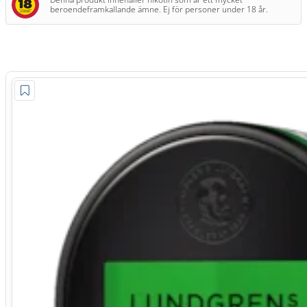
beroendeframkallande ämne. Ej för personer under 18 år.