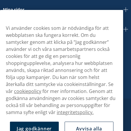
Mina sidor
Vi använder cookies som är nödvändiga för att
Om oss
webbplatsen ska fungera korrekt. Om du
samtycker genom att klicka på ”Jag godkänner”
använder vi och våra samarbetspartners också
cookies för att ge dig en personlig
shoppingupplevelse, analysera hur webbplatsen
används, skapa riktad annonsering och för att
följa upp kampanjer. Du kan när som helst
återkalla ditt samtycke via cookieinställningar. Se
vår
cookiepolicy
för mer information. Genom att
godkänna användningen av cookies samtycker du
också till vår behandling av personuppgifter för
samma syfte enligt vår
integritetspolicy.
Jag godkänner
Avvisa alla