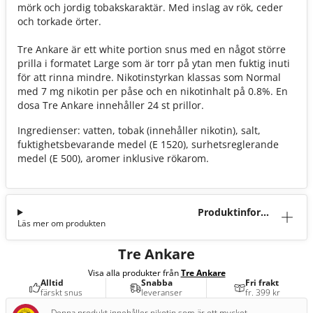
mörk och jordig tobakskaraktär. Med inslag av rök, ceder
och torkade örter.
Tre Ankare är ett white portion snus med en något större
prilla i formatet Large som är torr på ytan men fuktig inuti
för att rinna mindre. Nikotinstyrkan klassas som Normal
med 7 mg nikotin per påse och en nikotinhalt på 0.8%. En
dosa Tre Ankare innehåller 24 st prillor.
Ingredienser: vatten, tobak (innehåller nikotin), salt,
fuktighetsbevarande medel (E 1520), surhetsreglerande
medel (E 500), aromer inklusive rökarom.
Produktinforma
Läs mer om produkten
tion
Tre Ankare
Visa alla produkter från
Tre Ankare
Alltid
Snabba
Fri frakt
färskt snus
leveranser
fr. 399 kr
Denna produkt innehåller nikotin som är ett mycket