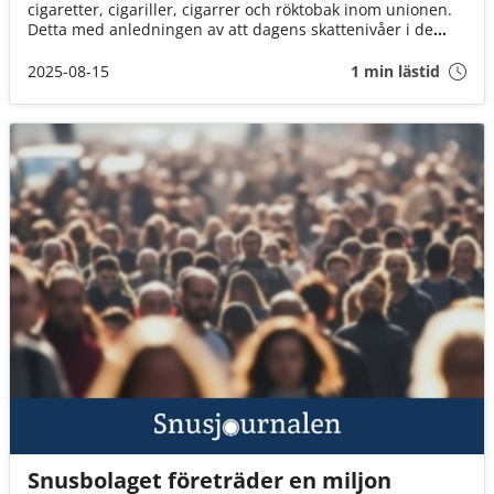
cigaretter, cigariller, cigarrer och röktobak inom unionen.
Detta med anledningen av att dagens skattenivåer i de
olika EU-länderna är alldeles för låga för att nå EU:s mål
om ett rökfritt samhälle år 2040.
2025-08-15
1 min lästid
Snusbolaget företräder en miljon