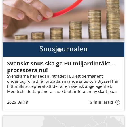
Svenskt snus ska ge EU miljardintäkt –
protestera nu!
Svenskarna har sedan inträdet i EU ett permanent
undantag för att få fortsätta använda snus och Bryssel har
hittintills accepterat att det är en svensk angelägenhet.
Men trots detta planerar nu EU att införa en ny skatt på
samtliga tobaksprodukter som också kommer att drabba
det svenska snuset. Tobaksskatten höjs i Sverige med över
2025-09-18
3 min lästid
700 procent och totalt väntas EU håva in över 122 miljarder
kronor årligen på denna höjning.