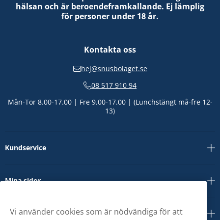
hälsan och är beroendeframkallande. Ej lämplig
för personer under 18 år.
Kontakta oss
hej@snusbolaget.se
08 517 910 94
Mån-Tor 8.00-17.00 | Fre 9.00-17.00 | (Lunchstängt må-fre 12-
13)
Kundservice
Mina sidor
Vi använder cookies som är nödvändiga för att
Om oss