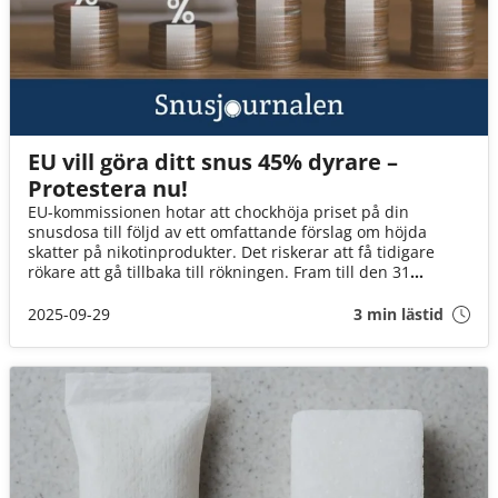
EU vill göra ditt snus 45% dyrare –
Protestera nu!
EU-kommissionen hotar att chockhöja priset på din
snusdosa till följd av ett omfattande förslag om höjda
skatter på nikotinprodukter. Det riskerar att få tidigare
rökare att gå tillbaka till rökningen. Fram till den 31
oktober kan du lämna dina synpunkter direkt till EU-
kommissionen. Varje röst gör skillnad! Uppdatering:EU har
2025-09-29
3 min lästid
nu tillfälligt backat från förslaget om kraftigt höjd skatt på
vitt snus – efter rekordstort engagemang från bland annat
svenska snusare. Läs mer här!