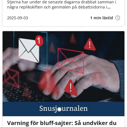
Stjerna har under de senaste dagarna drabbat samman i
några replikskiften och genmälen på debattsidorna i
Göteborgs-Posten. Lindblad menar att Stjernas
faktaresistenta lobbyism är skadlig för den svenska
2025-09-03
1 min lästid
folkhälsan.
Varning för bluff-sajter: Så undviker du