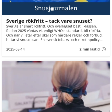
Sverige rökfritt – tack vare snuset?
Sverige är snart rökfritt. Och överlägset bäst i klassen.
Redan 2025 väntas vi, enligt WHO:s standard, bli rökfria.
Och när vi letar efter skäl som hårdare regler och förbud,
hittar vi snusdosan. En svensk tobaks- och nikotinpolicy
skulle rädda cirka 217 000 liv årligen i EU enligt den årliga
rapporten "Fighting Smoking with Alternative Nicotine
2025-08-14
2 min lästid
Products".