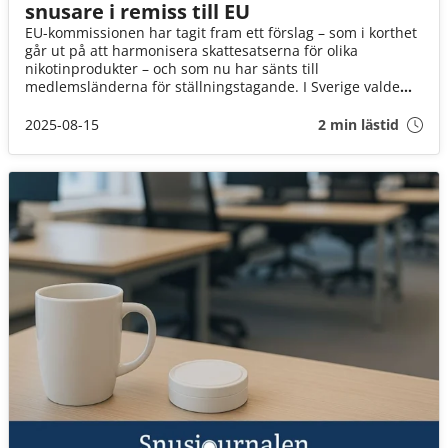
snusare i remiss till EU
EU-kommissionen har tagit fram ett förslag – som i korthet
går ut på att harmonisera skattesatserna för olika
nikotinprodukter – och som nu har sänts till
medlemsländerna för ställningstagande. I Sverige valde
Finansdepartementet att skicka förslaget på remiss till 29
instanser, som har fram till den 16:e september på sig att
2025-08-15
2 min lästid
svara. Snusbolaget, via moderbolaget Haypp Group, har nu
först av alla lämnat sina synpunkter. Och Kommissionens
förslag möter både ris och ros.