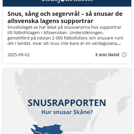
Snus, sång och segervrål – så snusar de
allsvenska lagens supportrar
Snusbolaget.se har kikat på snusvanorna hos supportrar
till fotbollslagen i Allsvenskan. Undersökningen,
genomförd på nästan 2 000 fotbollsfans och snusare runt
om i landet, visar att snus inte bara är en vardagsvana
utan också ett sätt att hantera nervositet under en
fotbollsmatch.
2025-09-02
3 min lästid