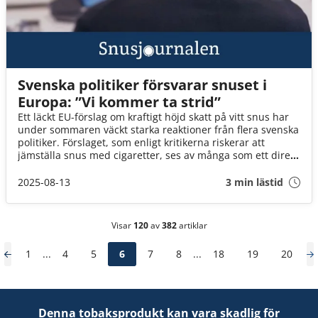
Svenska politiker försvarar snuset i
Europa: ”Vi kommer ta strid”
Ett läckt EU-förslag om kraftigt höjd skatt på vitt snus har
under sommaren väckt starka reaktioner från flera svenska
politiker. Förslaget, som enligt kritikerna riskerar att
jämställa snus med cigaretter, ses av många som ett direkt
hot mot både folkhälsa och svensk kultur.
2025-08-13
3 min lästid
Visar
120
av
382
artiklar
1
...
4
5
6
7
8
...
18
19
20
Denna tobaksprodukt kan vara skadlig för