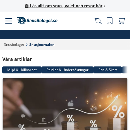
📰 Läs allt om snus, valet och resor här
Snusbolaget‎
Snusjournalen‎
Våra artiklar
Miljö & Hållbarhet
Studier & Undersökningar
Pris & Skatt
G