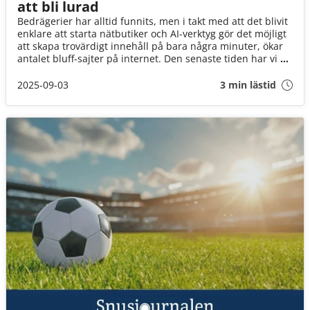
att bli lurad
Bedrägerier har alltid funnits, men i takt med att det blivit
enklare att starta nätbutiker och AI-verktyg gör det möjligt
att skapa trovärdigt innehåll på bara några minuter, ökar
antalet bluff-sajter på internet. Den senaste tiden har vi på
Snusbolaget sett en oroande utveckling – falska webbsidor
som utger sig för att vara vi har dykt upp och lurat
2025-09-03
3 min lästid
konsumenter.