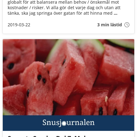
globalt för att balansera mellan behov / önskemål mot
kostnader / risker. Vi alla gör det varje dag och utan att
tänka, ska jag springa över gatan för att hinna med
bussen eller vänta på nästa? - Det beror på flera faktorer
så som hur bråttom man har, hur tung trafiken är och om
2019-03-22
3 min lästid
gatan är i Stockholm, Manila eller Istanbul. Regeringarna
gör det också för nationell säkerhet, välstånd, stabilitet och
till gagn för medborgarna. Överstatliga organisationer gör
det också - till förmån för globala mål och behov som
kanske eller inte kan ersätta nationella intressen.