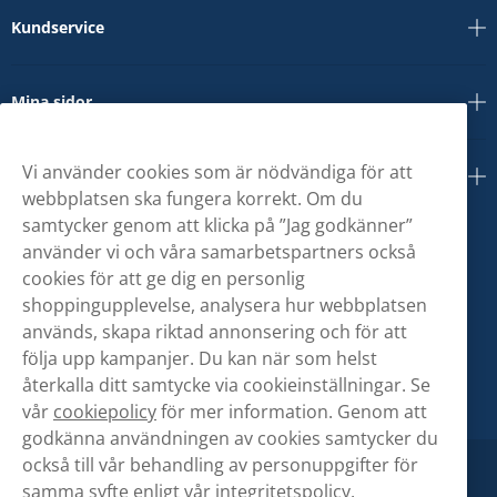
Kundservice
Mina sidor
Vi använder cookies som är nödvändiga för att
Om oss
webbplatsen ska fungera korrekt. Om du
samtycker genom att klicka på ”Jag godkänner”
använder vi och våra samarbetspartners också
cookies för att ge dig en personlig
shoppingupplevelse, analysera hur webbplatsen
används, skapa riktad annonsering och för att
följa upp kampanjer. Du kan när som helst
återkalla ditt samtycke via cookieinställningar. Se
vår
cookiepolicy
för mer information. Genom att
godkänna användningen av cookies samtycker du
också till vår behandling av personuppgifter för
samma syfte enligt vår
integritetspolicy.