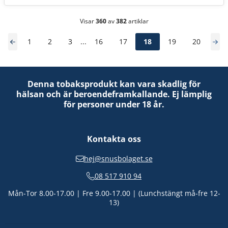
Visar
360
av
382
artiklar
1
2
3
...
16
17
18
19
20
Denna tobaksprodukt kan vara skadlig för
hälsan och är beroendeframkallande. Ej lämplig
för personer under 18 år.
Kontakta oss
hej@snusbolaget.se
08 517 910 94
Mån-Tor 8.00-17.00 | Fre 9.00-17.00 | (Lunchstängt må-fre 12-
13)