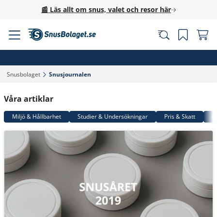
📰 Läs allt om snus, valet och resor här
Snusbolaget‎
Snusjournalen‎
Våra artiklar
Miljö & Hållbarhet
Studier & Undersökningar
Pris & Skatt
G