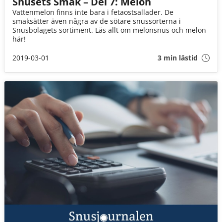
Snusets Smak – Del 7: Melon
Vattenmelon finns inte bara i fetaostsallader. De
smaksätter även några av de sötare snussorterna i
Snusbolagets sortiment. Läs allt om melonsnus och melon
här!
2019-03-01
3 min lästid