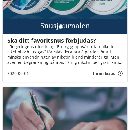
Ska ditt favoritsnus förbjudas?
I Regeringens utredning ”En trygg uppväxt utan nikotin,
alkohol och lustgas” föreslås flera bra åtgärder för att
minska användningen av nikotin bland minderåriga. Men
även en begränsning på max 12 mg nikotin per gram snus
innebär att fler än varannan dosa kan förbjudas. Det är ett
mycket hårt slag mot Sveriges snusare. Om inte
2026-06-01
1 min lästid
Socialminister Jakob Forssmed och Regeringen agerar,
kommer 3 av 4 av oss att drabbas.