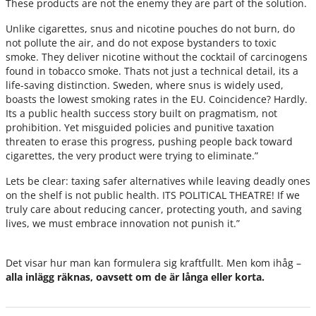
These products are not the enemy they are part of the solution.
Unlike cigarettes, snus and nicotine pouches do not burn, do
not pollute the air, and do not expose bystanders to toxic
smoke. They deliver nicotine without the cocktail of carcinogens
found in tobacco smoke. Thats not just a technical detail, its a
life-saving distinction. Sweden, where snus is widely used,
boasts the lowest smoking rates in the EU. Coincidence? Hardly.
Its a public health success story built on pragmatism, not
prohibition. Yet misguided policies and punitive taxation
threaten to erase this progress, pushing people back toward
cigarettes, the very product were trying to eliminate.”
Lets be clear: taxing safer alternatives while leaving deadly ones
on the shelf is not public health. ITS POLITICAL THEATRE! If we
truly care about reducing cancer, protecting youth, and saving
lives, we must embrace innovation not punish it.”
Det visar hur man kan formulera sig kraftfullt. Men kom ihåg –
alla inlägg räknas, oavsett om de är långa eller korta.