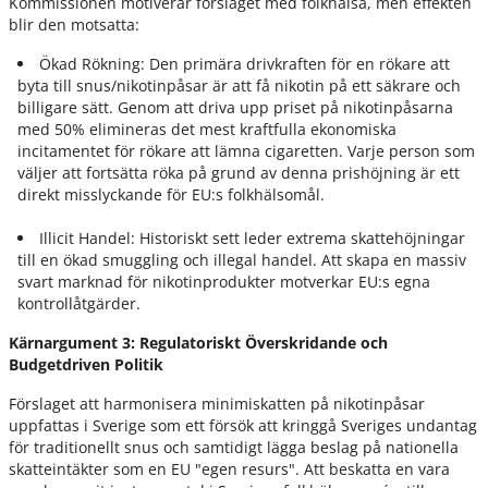
Kommissionen motiverar förslaget med folkhälsa, men effekten
blir den motsatta:
Ökad Rökning: Den primära drivkraften för en rökare att
byta till snus/nikotinpåsar är att få nikotin på ett säkrare och
billigare sätt. Genom att driva upp priset på nikotinpåsarna
med 50% elimineras det mest kraftfulla ekonomiska
incitamentet för rökare att lämna cigaretten. Varje person som
väljer att fortsätta röka på grund av denna prishöjning är ett
direkt misslyckande för EU:s folkhälsomål.
Illicit Handel: Historiskt sett leder extrema skattehöjningar
till en ökad smuggling och illegal handel. Att skapa en massiv
svart marknad för nikotinprodukter motverkar EU:s egna
kontrollåtgärder.
Kärnargument 3: Regulatoriskt Överskridande och
Budgetdriven Politik
Förslaget att harmonisera minimiskatten på nikotinpåsar
uppfattas i Sverige som ett försök att kringgå Sveriges undantag
för traditionellt snus och samtidigt lägga beslag på nationella
skatteintäkter som en EU "egen resurs". Att beskatta en vara