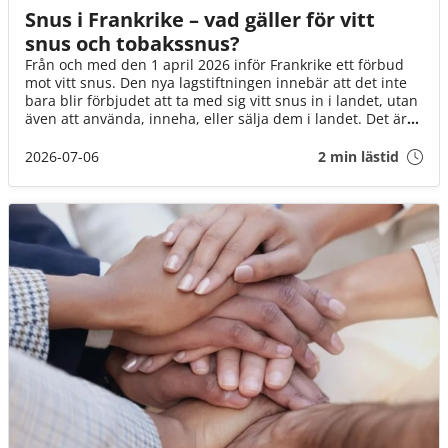
Snus i Frankrike – vad gäller för vitt
snus och tobakssnus?
Från och med den 1 april 2026 inför Frankrike ett förbud
mot vitt snus. Den nya lagstiftningen innebär att det inte
bara blir förbjudet att ta med sig vitt snus in i landet, utan
även att använda, inneha, eller sälja dem i landet. Det är
däremot fortfarande okej att ta med brunt snus till landet
(för eget bruk och i rimlig mängd).
2026-07-06
2 min lästid