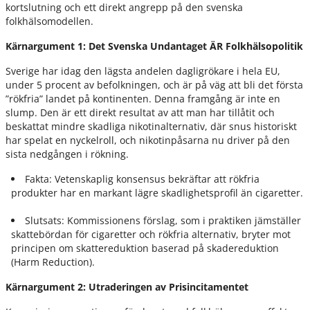
kortslutning och ett direkt angrepp på den svenska
folkhälsomodellen.
Kärnargument 1: Det Svenska Undantaget ÄR Folkhälsopolitik
Sverige har idag den lägsta andelen dagligrökare i hela EU,
under 5 procent av befolkningen, och är på väg att bli det första
”rökfria” landet på kontinenten. Denna framgång är inte en
slump. Den är ett direkt resultat av att man har tillåtit och
beskattat mindre skadliga nikotinalternativ, där snus historiskt
har spelat en nyckelroll, och nikotinpåsarna nu driver på den
sista nedgången i rökning.
Fakta: Vetenskaplig konsensus bekräftar att rökfria
produkter har en markant lägre skadlighetsprofil än cigaretter.
Slutsats: Kommissionens förslag, som i praktiken jämställer
skattebördan för cigaretter och rökfria alternativ, bryter mot
principen om skattereduktion baserad på skadereduktion
(Harm Reduction).
Kärnargument 2: Utraderingen av Prisincitamentet