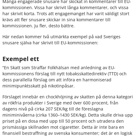
Många engagerade snusare har skickat in kommentarer till EU-
kommissionen. Vissa har skrivit långa kommentarer, och vissa
har skrivit korta. Trots att engagemanget har varit väldigt stort
krävs att fler snusare skickar in sina kommentarer till
kommissionen. Ju fler, desto bättre.
Här nedan kommer två utmärkta exempel på vad Sveriges
snusare själva har skrivit till EU-kommissionen:
Exempel ett
“En Skatt som Straffar Folkhälsan med anledning av EU-
kommissionens förslag till nytt tobaksskattedirektiv (TTD) och
dess parallella förslag om att införa en harmoniserad
minimipunktsskatt på nikotinpåsar.
Förslaget innebär en chockhöjning av skatten på denna kategori
av rökfria produkter i Sverige med över 600 procent, från
dagens nivå på cirka 207 SEK/kg till de föreslagna
miniminivåerna (cirka 1360–1430 SEK/kg). Detta skulle driva upp
priset på en dosa med upp till 50 procent och utradera den
prismässiga skillnaden mot cigaretter. Detta är inte bara en
finansiell bestraffning av svenska konsumenter; det är en logisk