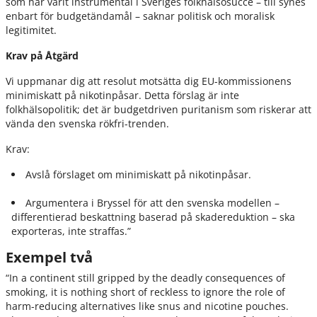
som har varit instrumental i Sveriges folkhälsosuccé – till synes
enbart för budgetändamål – saknar politisk och moralisk
legitimitet.
Krav på Åtgärd
Vi uppmanar dig att resolut motsätta dig EU-kommissionens
minimiskatt på nikotinpåsar. Detta förslag är inte
folkhälsopolitik; det är budgetdriven puritanism som riskerar att
vända den svenska rökfri-trenden.
Krav:
Avslå förslaget om minimiskatt på nikotinpåsar.
Argumentera i Bryssel för att den svenska modellen –
differentierad beskattning baserad på skadereduktion – ska
exporteras, inte straffas.”
Exempel två
“In a continent still gripped by the deadly consequences of
smoking, it is nothing short of reckless to ignore the role of
harm-reducing alternatives like snus and nicotine pouches.