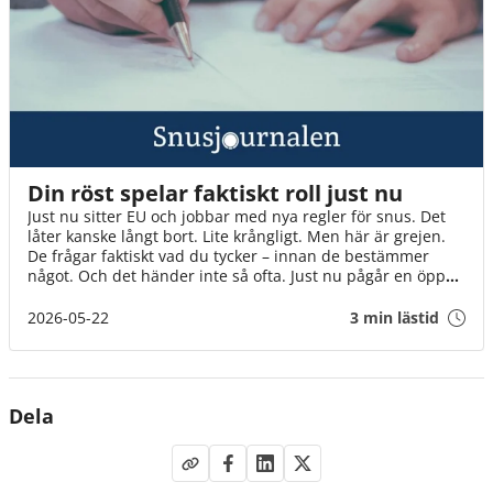
Din röst spelar faktiskt roll just nu
Just nu sitter EU och jobbar med nya regler för snus. Det
låter kanske långt bort. Lite krångligt. Men här är grejen.
De frågar faktiskt vad du tycker – innan de bestämmer
något. Och det händer inte så ofta. Just nu pågår en öppen
diskussion där alla kan vara med. Inte bara experter och
organisationer, utan helt vanliga människor. Som du. Det
2026-05-22
3 min lästid
tar en minut. Och varje röst gör skillnad på riktigt. Även
din.
Dela