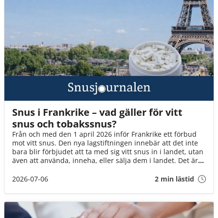
Snus i Frankrike – vad gäller för vitt
snus och tobakssnus?
Från och med den 1 april 2026 inför Frankrike ett förbud
mot vitt snus. Den nya lagstiftningen innebär att det inte
bara blir förbjudet att ta med sig vitt snus in i landet, utan
även att använda, inneha, eller sälja dem i landet. Det är
däremot fortfarande okej att ta med brunt snus till landet
(för eget bruk och i rimlig mängd).
2026-07-06
2 min lästid