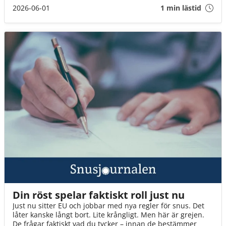
mycket hårt slag mot Sveriges snusare. Om inte
2026-06-01
1 min lästid
Socialminister Jakob Forssmed och Regeringen agerar,
kommer 3 av 4 av oss att drabbas.
Din röst spelar faktiskt roll just nu
Just nu sitter EU och jobbar med nya regler för snus. Det
låter kanske långt bort. Lite krångligt. Men här är grejen.
De frågar faktiskt vad du tycker – innan de bestämmer