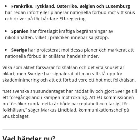
Frankrike, Tyskland, Österrike, Belgien och Luxemburg
har redan infört eller planerar nationella förbud mot vitt snus
och driver på för hårdare EU-reglering.
Spanien
har föreslagit kraftiga begränsningar av
nikotinhalten, vilket i praktiken innebär säljstopp.
Sverige
har protesterat mot dessa planer och markerat att
nationella förbud är otillåtna handelshinder.
Vilka som aktivt försvarar folkhälsan och det vita snuset är
oklart, men Sverige har signalerat att man vill stå upp för
skademinimering och att ett förbud vore ett hot mot folkhälsan.
”Det svenska snusundantaget har räddat liv och gjort Sverige till
ett föregångsland i kampen mot rökning. Att EU-kommissionen
nu försöker runda detta är både oacceptabelt och farligt för
folkhälsan,” säger Markus Lindblad, kommunikationschef på
Snusbolaget.
Vad händer nu?