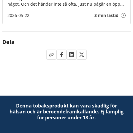
något. Och det händer inte så ofta. Just nu pågår en öppen
diskussion där alla kan vara med. Inte bara experter och
organisationer, utan helt vanliga människor. Som du. Det
2026-05-22
3 min lästid
tar en minut. Och varje röst gör skillnad på riktigt. Även
din.
Dela
Denna tobaksprodukt kan vara skadlig för
hälsan och är beroendeframkallande. Ej lämplig
för personer under 18 år.