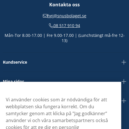
Kontakta oss
hej@snusbolaget.se
08 517 910 94
Mån-Tor 8.00-17.00 | Fre 9.00-17.00 | (Lunchstängt må-fre 12-
13)
Kundservice
Mina sidor
Vi använder cookies som är nödvändiga för att
Om oss
webbplatsen ska fungera korrekt. Om du
samtycker genom att klicka på ”Jag godkänner”
använder vi och våra samarbetspartners också
cookies för att ge dig en personlig