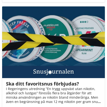
Ska ditt favoritsnus förbjudas?
I Regeringens utredning ”En trygg uppväxt utan nikotin,
alkohol och lustgas” föreslås flera bra åtgärder för att
minska användningen av nikotin bland minderåriga. Men
även en begränsning på max 12 mg nikotin per gram snus
innebär att fler än varannan dosa kan förbjudas. Det är ett