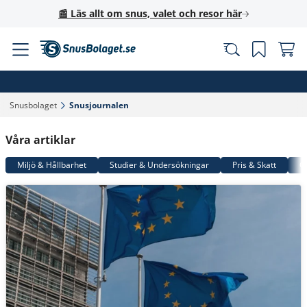
📰 Läs allt om snus, valet och resor här
Snusbolaget‎
Snusjournalen‎
Våra artiklar
Miljö & Hållbarhet
Studier & Undersökningar
Pris & Skatt
G