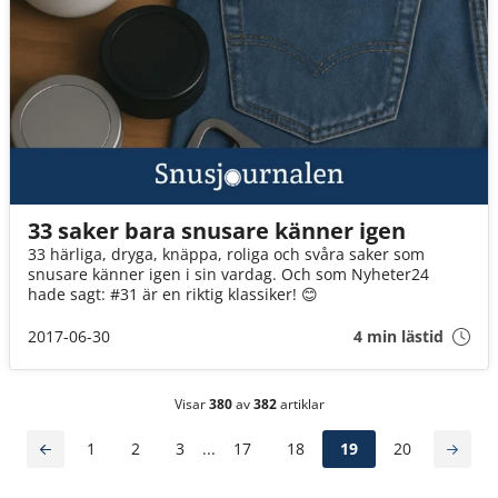
33 saker bara snusare känner igen
33 härliga, dryga, knäppa, roliga och svåra saker som
snusare känner igen i sin vardag. Och som Nyheter24
hade sagt: #31 är en riktig klassiker! 😊
2017-06-30
4 min lästid
Visar
380
av
382
artiklar
1
2
3
...
17
18
19
20