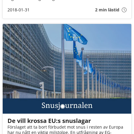
2018-01-31
2 min lästid
De vill krossa EU:s snuslagar
Förslaget att ta bort förbudet mot snus i resten av Europa
har nu nått en viktig milstolpe. En utfrågning av EG-