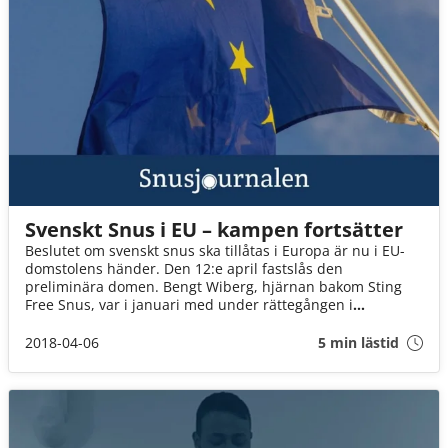
Svenskt Snus i EU – kampen fortsätter
Beslutet om svenskt snus ska tillåtas i Europa är nu i EU-
domstolens händer. Den 12:e april fastslås den
preliminära domen. Bengt Wiberg, hjärnan bakom Sting
Free Snus, var i januari med under rättegången i
Luxemburg. Läs mer om hans tankar och snuset i EU här!
2018-04-06
5 min lästid