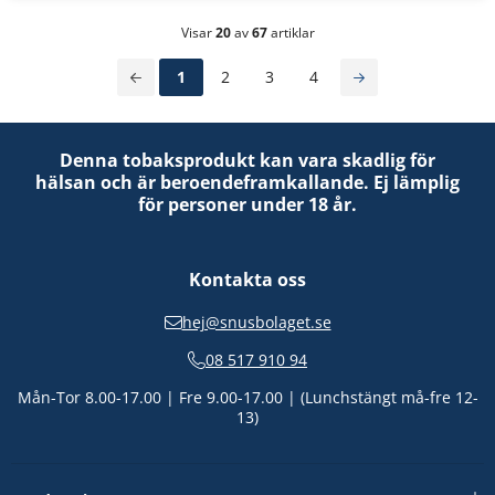
Visar
20
av
67
artiklar
1
2
3
4
Denna tobaksprodukt kan vara skadlig för
hälsan och är beroendeframkallande. Ej lämplig
för personer under 18 år.
Kontakta oss
hej@snusbolaget.se
08 517 910 94
Mån-Tor 8.00-17.00 | Fre 9.00-17.00 | (Lunchstängt må-fre 12-
13)