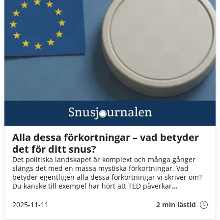
Alla dessa förkortningar – vad betyder
det för ditt snus?
Det politiska landskapet är komplext och många gånger
slängs det med en massa mystiska förkortningar. Vad
betyder egentligen alla dessa förkortningar vi skriver om?
Du kanske till exempel har hört att TED påverkar
kostnaden på ditt snus? Eller att COP vill förbjuda dina vita
påsar? Här kommer en guide som gör dig till en lagom
2025-11-11
2 min lästid
expert på fikarasten.