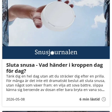
Sluta snusa - Vad händer i kroppen dag
för dag?
Tänk dig en hel dag utan att du sträcker dig efter en prilla.
För många är det inte ett dramatiskt beslut att sluta snusa,
utan något som växer fram: en vilja att sova bättre, slippa
känna sig beroende av dosan eller bara bryta en vana som
inte längre känns rätt. På Snusbolaget vill vi inspirera
människor att lämna rökningen bakom sig och göra mer
2026-05-08
6 min lästid
medvetna rökfria val. Men varje resa ser olika ut. Om du
funderar på att sluta snusa guidar den här texten dig