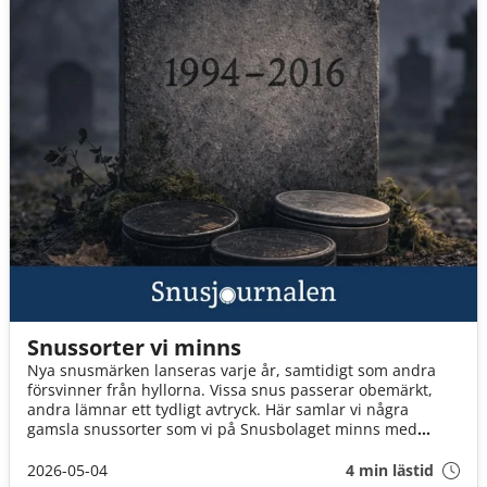
genom vad som kan hända i kropp och huvud, dag för dag,
vecka för vecka.
Snussorter vi minns
Nya snusmärken lanseras varje år, samtidigt som andra
försvinner från hyllorna. Vissa snus passerar obemärkt,
andra lämnar ett tydligt avtryck. Här samlar vi några
gamsla snussorter som vi på Snusbolaget minns med
värme, men som inte längre går att köpa.
2026-05-04
4 min lästid