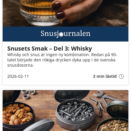
Snusets Smak – Del 3: Whisky
Whisky och snus är ingen ny kombination. Redan på 90-
talet började den rökiga drycken dyka upp i de svenska
snusdosorna.
2026-02-11
3 min lästid