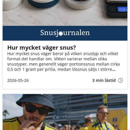
Hur mycket väger snus?
Hur mycket snus väger beror på vilken snustyp och vilket
format det handlar om. Vikten varierar mellan olika
snustyper, men generellt väger portionssnus mellan cirka
0,5 och 1 gram per prilla, medan lössnus säljs i större
mängder per dosa. Läs mer för att lära dig mer om vad
som avgör vikten på snuset!
2026-05-26
3 min lästid