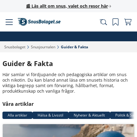
📰 Läs allt om snus, valet och resor här
Snusbolaget‎
Snusjournalen‎
Guider & Fakta‎
Guider & Fakta
Här samlar vi fördjupande och pedagogiska artiklar om snus
och nikotin. Du kan bland annat läsa om snusets historia och
viktiga begrepp samt om förvaring, hållbarhet, format,
produktkunskap och vanliga frågor.
Våra artiklar
Alla artiklar
Hälsa & Livsstil
Nyheter & Aktuellt
Politik & Sa