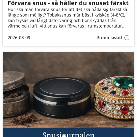
Förvara snus - så håller du snuset färskt
Hur ska man förvara snus för att det ska hålla sig färskt så
länge som möjligt? Tobakssnus mår bäst i kylskåp (4-8°C),
kan frysas vid långtidsförvaring och bör skyddas från
värme och luft. Vitt snus kan förvaras i rumstemperatur
men ska hållas svalt och torrt. I den här guiden går vi
igenom hur länge snus håller, hur förvaring påverkar smak
2026-03-09
5 min lästid
och nikotin, och vad du bör undvika.