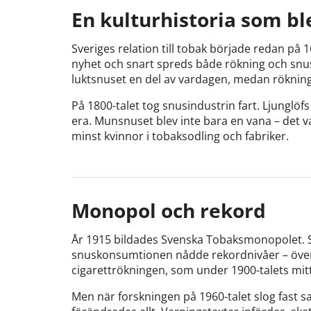
En kulturhistoria som bl
Sveriges relation till tobak började redan på 
nyhet och snart spreds både rökning och snus
luktsnuset en del av vardagen, medan rökning 
På 1800-talet tog snusindustrin fart. Ljunglöfs
era. Munsnuset blev inte bara en vana – det va
minst kvinnor i tobaksodling och fabriker.
Monopol och rekord
År 1915 bildades Svenska Tobaksmonopolet. S
snuskonsumtionen nådde rekordnivåer – över 
cigarettrökningen, som under 1900-talets mitt
Men när forskningen på 1960-talet slog fast