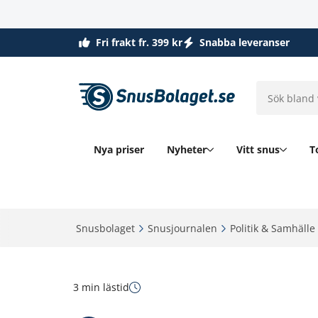
Fri frakt fr. 399 kr
Snabba leveranser
Nya priser
Nyheter
Vitt snus
T
Snusbolaget‎
Snusjournalen‎
Politik & Samhälle‎
3 min lästid