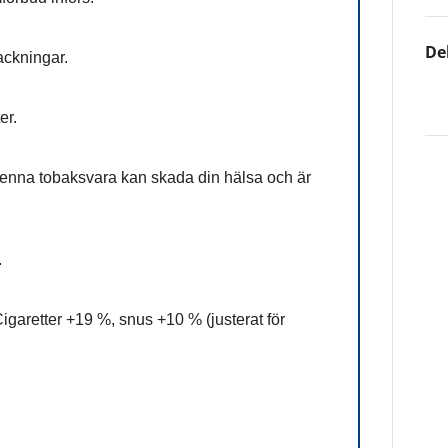
De
ackningar.
er.
Denna tobaksvara kan skada din hälsa och är
.
igaretter +19 %, snus +10 % (justerat för