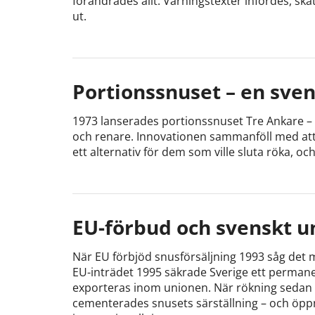
förändrades allt. Varningstexter infördes, sk
ut.
Portionssnuset – en sve
1973 lanserades portionssnuset Tre Ankare –
och renare. Innovationen sammanföll med att 
ett alternativ för dem som ville sluta röka, oc
EU-förbud och svenskt 
När EU förbjöd snusförsäljning 1993 såg det m
EU-inträdet 1995 säkrade Sverige ett perman
exporteras inom unionen. När rökning sedan 
cementerades snusets särställning – och öpp