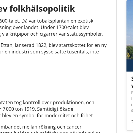
ev folkhälsopolitik
1600-talet. Då var tobaksplantan en exotisk
ning över landet. Under 1700-talet blev
via kritpipor och cigarrer var statussymboler.
 Ettan, lanserad 1822, blev startskottet för en ny
r en industri som sysselsatte tusentals, inte
taten tog kontroll över produktionen, och
7 000 ton 1919. Samtidigt ökade
 blev en symbol för modernitet och frihet.
 sambandet mellan rökning och cancer