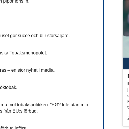
pipor förts in.
set gör succé och blir storsäljare.
enska Tobaksmonopolet.
ras – en stor nyhet i media.
röktobak.
rna mot tobakspolitiken: ”EG? Inte utan min
s från EU:s förbud.
förbud införs.