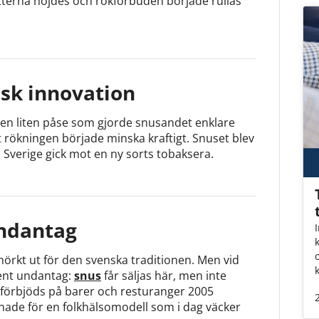
atterna höjdes och rökförbuden började rullas
nsk innovation
 en liten påse som gjorde snusandet enklare
rökningen började minska kraftigt. Snuset blev
h Sverige gick mot en ny sorts tobaksera.
undantag
o
örkt ut för den svenska traditionen. Men vid
ent undantag:
snus
får säljas här, men inte
förbjöds på barer och resturanger 2005
nade för en folkhälsomodell som i dag väcker