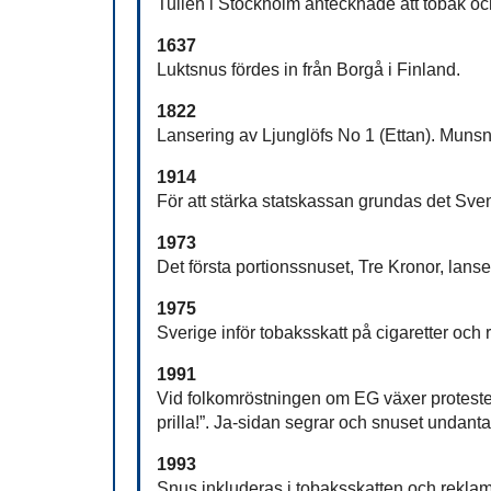
Tullen i Stockholm antecknade att tobak och 
1637
Luktsnus fördes in från Borgå i Finland.
1822
Lansering av Ljunglöfs No 1 (Ettan). Munsnu
1914
För att stärka statskassan grundas det Sv
1973
Det första portionssnuset, Tre Kronor, lanse
1975
Sverige inför tobaksskatt på cigaretter och 
1991
Vid folkomröstningen om EG växer proteste
prilla!”. Ja-sidan segrar och snuset undanta
1993
Snus inkluderas i tobaksskatten och reklam