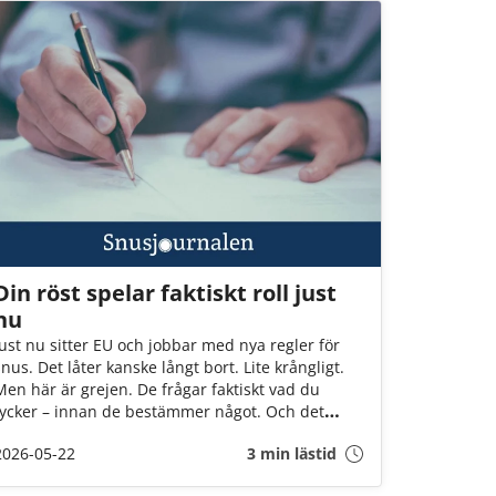
agerar, kommer 3 av 4 av oss att drabbas.
Din röst spelar faktiskt roll just
nu
Just nu sitter EU och jobbar med nya regler för
snus. Det låter kanske långt bort. Lite krångligt.
Men här är grejen. De frågar faktiskt vad du
tycker – innan de bestämmer något. Och det
händer inte så ofta. Just nu pågår en öppen
2026-05-22
3 min lästid
diskussion där alla kan vara med. Inte bara
experter och organisationer, utan helt vanliga