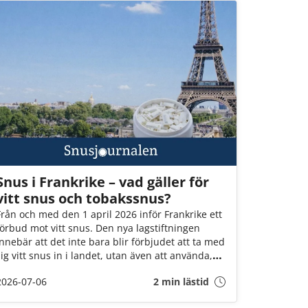
Snus i Frankrike – vad gäller för
vitt snus och tobakssnus?
Från och med den 1 april 2026 inför Frankrike ett
förbud mot vitt snus. Den nya lagstiftningen
innebär att det inte bara blir förbjudet att ta med
sig vitt snus in i landet, utan även att använda,
inneha, eller sälja dem i landet. Det är däremot
2026-07-06
2 min lästid
fortfarande okej att ta med brunt snus till landet
(för eget bruk och i rimlig mängd).