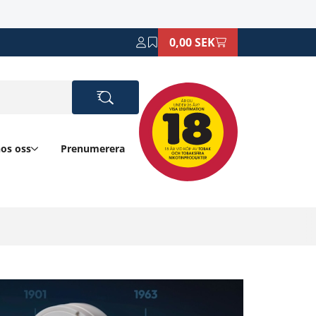
0,00 SEK
hos oss
Prenumerera