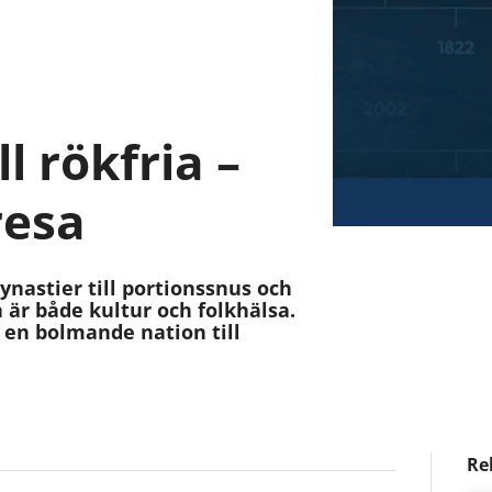
l rökfria –
resa
nastier till portionssnus och
 är både kultur och folkhälsa.
n en bolmande nation till
Re