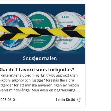
Ska ditt favoritsnus förbjudas?
I Regeringens utredning ”En trygg uppväxt utan
nikotin, alkohol och lustgas” föreslås flera bra
åtgärder för att minska användningen av nikotin
bland minderåriga. Men även en begränsning på
max 12 mg nikotin per gram snus innebär att fler
2026-06-01
1 min lästid
än varannan dosa kan förbjudas. Det är ett
mycket hårt slag mot Sveriges snusare. Om inte
Socialminister Jakob Forssmed och Regeringen