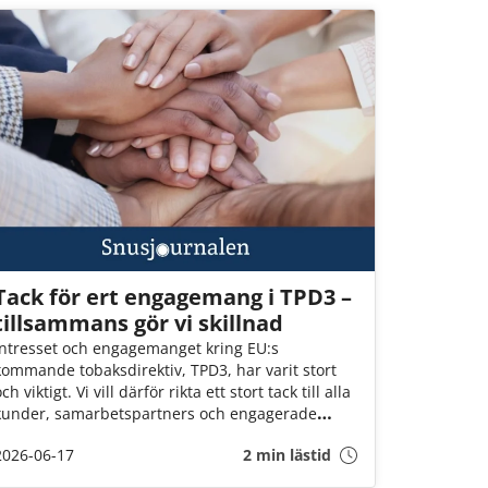
Tack för ert engagemang i TPD3 –
tillsammans gör vi skillnad
Intresset och engagemanget kring EU:s
kommande tobaksdirektiv, TPD3, har varit stort
ch viktigt. Vi vill därför rikta ett stort tack till alla
kunder, samarbetspartners och engagerade
personer som har tagit sig tid att bidra med
2026-06-17
2 min lästid
synpunkter, svara på enkäter och delta i
dialogen.