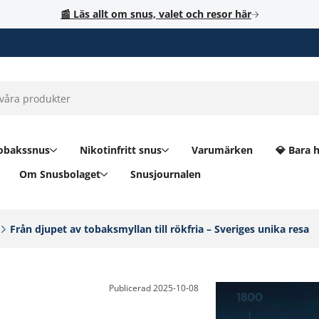
📰 Läs allt om snus, valet och resor här
obakssnus
Nikotinfritt snus
Varumärken
💎 Bara 
Om Snusbolaget
Snusjournalen
Från djupet av tobaksmyllan till rökfria – Sveriges unika resa‎
Publicerad
2025-10-08