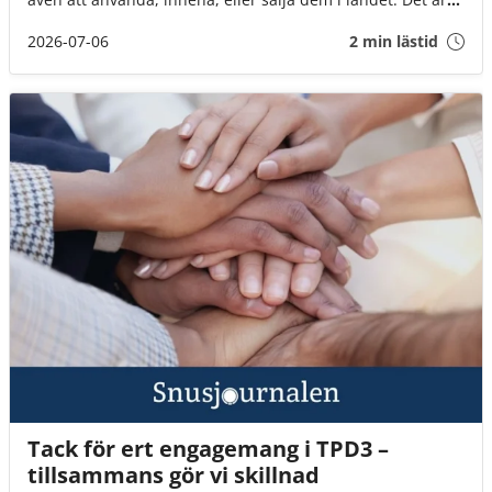
däremot fortfarande okej att ta med brunt snus till landet
(för eget bruk och i rimlig mängd).
2026-07-06
2 min lästid
Tack för ert engagemang i TPD3 –
tillsammans gör vi skillnad