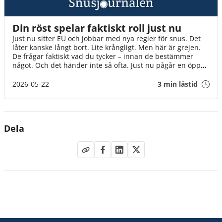
Din röst spelar faktiskt roll just nu
Just nu sitter EU och jobbar med nya regler för snus. Det
låter kanske långt bort. Lite krångligt. Men här är grejen.
De frågar faktiskt vad du tycker – innan de bestämmer
något. Och det händer inte så ofta. Just nu pågår en öppen
diskussion där alla kan vara med. Inte bara experter och
organisationer, utan helt vanliga människor. Som du. Det
2026-05-22
3 min lästid
tar en minut. Och varje röst gör skillnad på riktigt. Även
din.
Dela