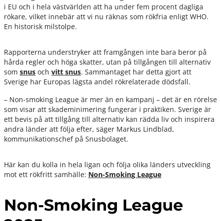
i EU och i hela västvärlden att ha under fem procent dagliga
rökare, vilket innebär att vi nu räknas som rökfria enligt WHO.
En historisk milstolpe.
Rapporterna understryker att framgången inte bara beror på
hårda regler och höga skatter, utan på tillgången till alternativ
som
snus
och
vitt snus
. Sammantaget har detta gjort att
Sverige har Europas lägsta andel rökrelaterade dödsfall.
– Non-smoking League är mer än en kampanj – det är en rörelse
som visar att skademinimering fungerar i praktiken. Sverige är
ett bevis på att tillgång till alternativ kan rädda liv och inspirera
andra länder att följa efter, säger Markus Lindblad,
kommunikationschef på Snusbolaget.
Här kan du kolla in hela ligan och följa olika länders utveckling
mot ett rökfritt samhälle:
Non-Smoking League