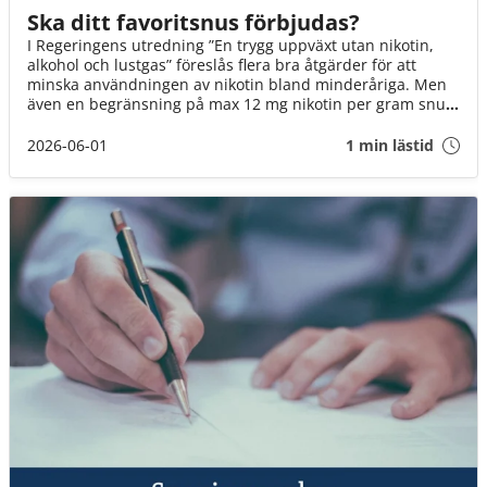
Ska ditt favoritsnus förbjudas?
I Regeringens utredning ”En trygg uppväxt utan nikotin,
alkohol och lustgas” föreslås flera bra åtgärder för att
minska användningen av nikotin bland minderåriga. Men
även en begränsning på max 12 mg nikotin per gram snus
innebär att fler än varannan dosa kan förbjudas. Det är ett
mycket hårt slag mot Sveriges snusare. Om inte
2026-06-01
1 min lästid
Socialminister Jakob Forssmed och Regeringen agerar,
kommer 3 av 4 av oss att drabbas.