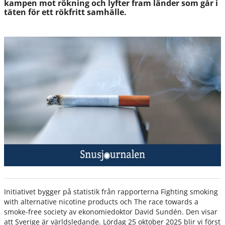
kampen mot rökning och lyfter fram länder som går i
täten för ett rökfritt samhälle.
Initiativet bygger på statistik från rapporterna Fighting smoking
with alternative nicotine products och The race towards a
smoke-free society av ekonomiedoktor David Sundén. Den visar
att Sverige är världsledande. Lördag 25 oktober 2025 blir vi först