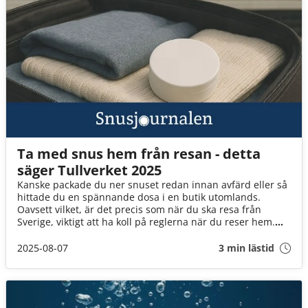
Ta med snus hem från resan - detta
säger Tullverket 2025
Kanske packade du ner snuset redan innan avfärd eller så
hittade du en spännande dosa i en butik utomlands.
Oavsett vilket, är det precis som när du ska resa från
Sverige, viktigt att ha koll på reglerna när du reser hem.
Hur mycket snus får man ta med? Måste man deklarera?
Här reder vi ut vad Tullverket faktiskt säger och vad
2025-08-07
3 min lästid
snusare behöver tänka på.