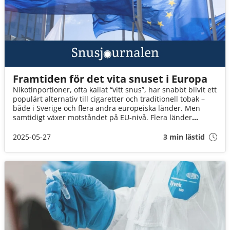
Framtiden för det vita snuset i Europa
Nikotinportioner, ofta kallat “vitt snus”, har snabbt blivit ett
populärt alternativ till cigaretter och traditionell tobak –
både i Sverige och flera andra europeiska länder. Men
samtidigt växer motståndet på EU-nivå. Flera länder
skärper reglerna, EU-kommissionen ser över lagstiftningen
– och framtiden för vitt snus är långt ifrån självklar.
2025-05-27
3 min lästid