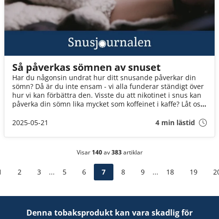
Så påverkas sömnen av snuset
Har du någonsin undrat hur ditt snusande påverkar din
sömn? Då är du inte ensam - vi alla funderar ständigt över
hur vi kan förbättra den. Visste du att nikotinet i snus kan
påverka din sömn lika mycket som koffeinet i kaffe? Låt oss
bryta ned vad forskningen säger om snus och sömn.
2025-05-21
4 min lästid
Visar
140
av
383
artiklar
1
2
3
...
5
6
7
8
9
...
18
19
2
Denna tobaksprodukt kan vara skadlig för