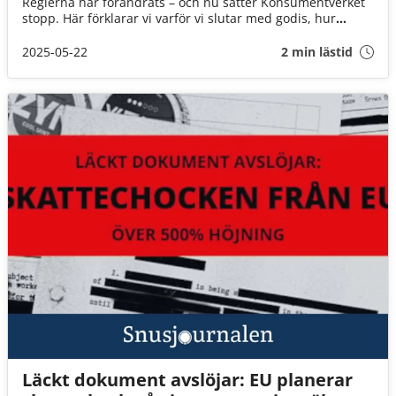
Reglerna har förändrats – och nu sätter Konsumentverket
stopp. Här förklarar vi varför vi slutar med godis, hur
beslutet gick till, och vad som händer framåt.
2025-05-22
2 min lästid
Läckt dokument avslöjar: EU planerar