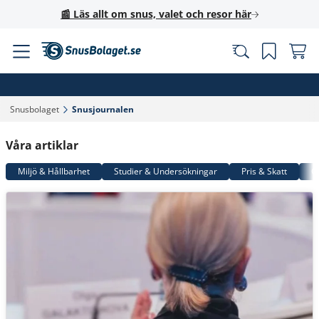
📰 Läs allt om snus, valet och resor här
Snusbolaget‎
Snusjournalen‎
Våra artiklar
Miljö & Hållbarhet
Studier & Undersökningar
Pris & Skatt
G