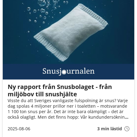
Ny rapport från Snusbolaget - från
miljöbov till snushjälte
Visste du att Sveriges vanligaste fulspolning är snus? Varje
dag spolas 4 miljoner prillor ner i toaletten – motsvarande
1 100 ton snus per år. Det är inte bara olämpligt – det är
också olagligt. Men det finns hopp: Vår kundundersökning
visar att med rätt information är svenska snusare redo att
ändra sitt beteende. Och varje enskild prilla gör skillnad.
2025-08-06
3 min lästid