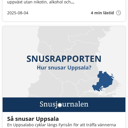
uppväxt utan nikotin, alkohol och
lustgas avslutades. Snusbolaget bestämde sig därför för
att undersöka saken: Vilka riksdagsledamöter har
2025-08-04
4 min lästid
egentligen varit aktiva, vilka frågor driver man och hur
svarar regeringens företrädare om vägen framåt?
Så snusar Uppsala
En Uppsalabo cyklar längs Fyrisån för att träffa vännerna