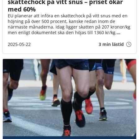
skattechock på vitt snus – priset ökar
med 60%
EU planerar att införa en skattechock på vitt snus med en
höjning på över 500 procent, kanske redan inom de
närmaste månaderna. Idag ligger skatten på 207 kronor/kg
men enligt dokumentet ska den höjas till 1360 kr/kg.
Skattehöjningen innebär att priset på vitt snus höjs med
över 60 procent. Informationen kommer från ett hemligt
2025-05-22
3 min lästid
EU-dokument som Snusbolaget har fått tillgång till. Nu
väljer Snusbolaget att publicera dokumentet i sin helhet.