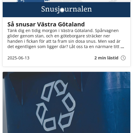
Så snusar Västra Götaland
Tänk dig en tidig morgon i Västra Götaland. Spårvagnen
glider genom stan, och en göteborgare sträcker ner
handen i fickan för att ta fram sin dosa snus. Men vad är
det egentligen som ligger där? Låt oss ta en närmare titt på
hur man snusar i Västra Götaland.
2025-06-13
2 min lästid