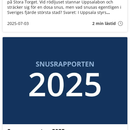
på Stora Torget. Vid rödljuset stannar Uppsalabon och
sträcker sig för en dosa snus, men vad snusas egentligen i
Sveriges fjärde största stad? Svaret: I Uppsala styrs
snusvalet oftast av magkänsla och allra mest säljs Velo och
smaker som mint och frukt.
2025-07-03
2 min lästid