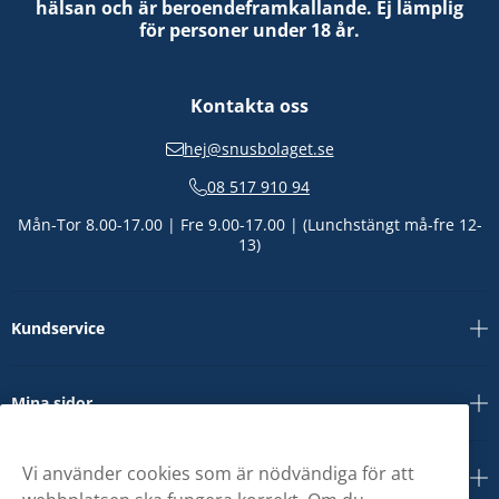
hälsan och är beroendeframkallande. Ej lämplig
för personer under 18 år.
Kontakta oss
hej@snusbolaget.se
08 517 910 94
Mån-Tor 8.00-17.00 | Fre 9.00-17.00 | (Lunchstängt må-fre 12-
13)
Kundservice
Mina sidor
Vi använder cookies som är nödvändiga för att
Om oss