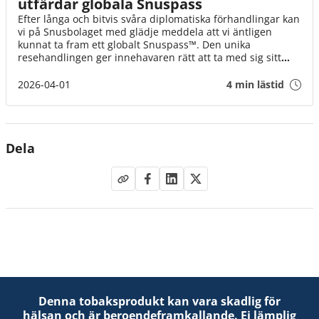
utfärdar globala Snuspass
Efter långa och bitvis svåra diplomatiska förhandlingar kan
vi på Snusbolaget med glädje meddela att vi äntligen
kunnat ta fram ett globalt Snuspass™. Den unika
resehandlingen ger innehavaren rätt att ta med sig sitt
snus till alla världens länder. Snuspasset™ gäller från och
med idag den 1 april klockan 08.00.
2026-04-01
4 min lästid
Dela
Denna tobaksprodukt kan vara skadlig för
hälsan och är beroendeframkallande. Ej lämplig