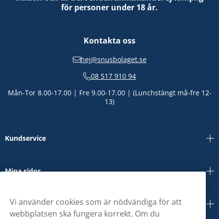
för personer under 18 år.
Kontakta oss
hej@snusbolaget.se
08 517 910 94
Mån-Tor 8.00-17.00 | Fre 9.00-17.00 | (Lunchstängt må-fre 12-
13)
Kundservice
Mina sidor
Vi använder cookies som är nödvändiga för att
Om oss
webbplatsen ska fungera korrekt. Om du