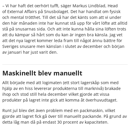
­­– Vi har haft det oerhört tufft, säger Markus Lindblad, Head
of External Affairs på Snusbolaget. Det har handlat om fysisk
och mental trötthet. Till det så har det känts som att vi under
den här månaden inte har kunnat stå upp för vårt löfte att alltid
stå på snusarnas sida. Och att inte kunna hålla sina löften trots
att du kämpar så hårt som du kan är ingen bra känsla. Jag vet
att det nya lagret kommer leda fram till något ännu bättre för
Sveriges snusare men känslan i slutet av december och början
av januari har just varit den.
Maskinellt blev manuellt
Allt började med att logimaten (ett stort lagerskåp som med
hjälp av en hiss levererar produkterna till marknivå
)
brakade
ihop och stod still hela december vilket gjorde att vissa
produkter på lagret inte gick att komma åt överhuvudtaget.
Runt jul blev det även problem med en packmaskin, vilket
gjorde att lagret fick gå över till manuellt packande. På grund av
detta låg man då på endast 30 procent av kapaciteten.