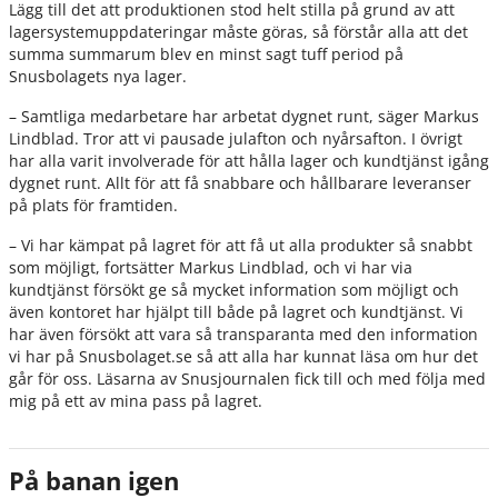
Lägg till det att produktionen stod helt stilla på grund av att
lagersystemuppdateringar måste göras, så förstår alla att det
summa summarum blev en minst sagt tuff period på
Snusbolagets nya lager.
– Samtliga medarbetare har arbetat dygnet runt, säger Markus
Lindblad. Tror att vi pausade julafton och nyårsafton. I övrigt
har alla varit involverade för att hålla lager och kundtjänst igång
dygnet runt. Allt för att få snabbare och hållbarare leveranser
på plats för framtiden.
– Vi har kämpat på lagret för att få ut alla produkter så snabbt
som möjligt, fortsätter Markus Lindblad, och vi har via
kundtjänst försökt ge så mycket information som möjligt och
även kontoret har hjälpt till både på lagret och kundtjänst. Vi
har även försökt att vara så transparanta med den information
vi har på Snusbolaget.se så att alla har kunnat läsa om hur det
går för oss. Läsarna av Snusjournalen fick till och med följa med
mig på ett av mina pass på lagret.
På banan igen