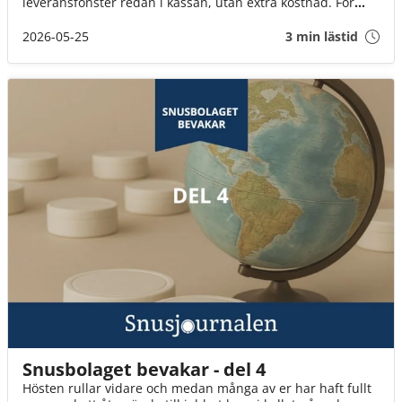
leveransfönster redan i kassan, utan extra kostnad. För
många innebär det ett enklare sätt att planera vardagen
och slippa vänta hemma hela kvällen på sitt paket.
2026-05-25
3 min lästid
Snusbolaget bevakar - del 4
Hösten rullar vidare och medan många av er har haft fullt