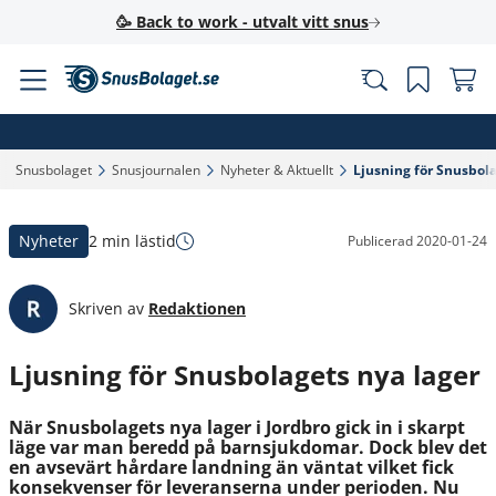
🥳 Back to work - utvalt vitt snus
Snusbolaget‎
Snusjournalen‎
Nyheter & Aktuellt‎
Ljusning för Snusbola
Nyheter
2 min lästid
Publicerad
2020-01-24
Skriven av
Redaktionen
Ljusning för Snusbolagets nya lager
När Snusbolagets nya lager i Jordbro gick in i skarpt
läge var man beredd på barnsjukdomar. Dock blev det
en avsevärt hårdare landning än väntat vilket fick
konsekvenser för leveranserna under perioden. Nu