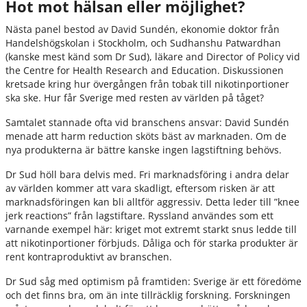
Hot mot hälsan eller möjlighet?
Nästa panel bestod av David Sundén, ekonomie doktor från
Handelshögskolan i Stockholm, och Sudhanshu Patwardhan
(kanske mest känd som Dr Sud), läkare and Director of Policy vid
the Centre for Health Research and Education. Diskussionen
kretsade kring hur övergången från tobak till nikotinportioner
ska ske. Hur får Sverige med resten av världen på tåget?
Samtalet stannade ofta vid branschens ansvar: David Sundén
menade att harm reduction sköts bäst av marknaden. Om de
nya produkterna är bättre kanske ingen lagstiftning behövs.
Dr Sud höll bara delvis med. Fri marknadsföring i andra delar
av världen kommer att vara skadligt, eftersom risken är att
marknadsföringen kan bli alltför aggressiv. Detta leder till ”knee
jerk reactions” från lagstiftare. Ryssland användes som ett
varnande exempel här: kriget mot extremt starkt snus ledde till
att nikotinportioner förbjuds. Dåliga och för starka produkter är
rent kontraproduktivt av branschen.
Dr Sud såg med optimism på framtiden: Sverige är ett föredöme
och det finns bra, om än inte tillräcklig forskning. Forskningen