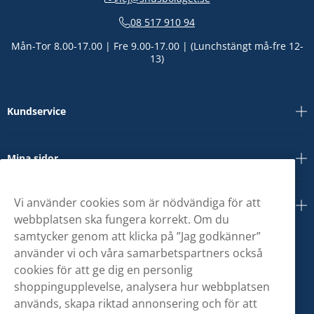
08 517 910 94
Mån-Tor 8.00-17.00 | Fre 9.00-17.00 | (Lunchstängt må-fre 12-
13)
Kundservice
Mina sidor
Vi använder cookies som är nödvändiga för att
Om oss
webbplatsen ska fungera korrekt. Om du
samtycker genom att klicka på ”Jag godkänner”
använder vi och våra samarbetspartners också
cookies för att ge dig en personlig
shoppingupplevelse, analysera hur webbplatsen
används, skapa riktad annonsering och för att