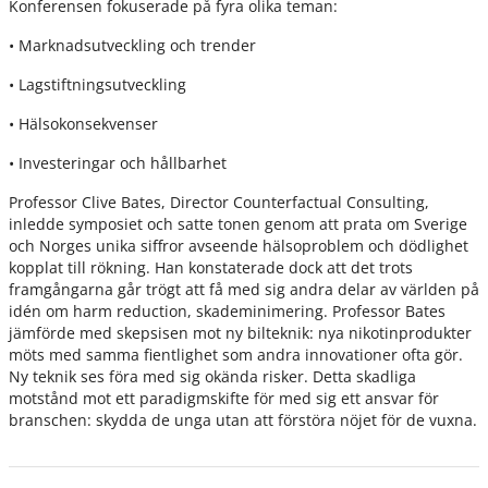
Konferensen fokuserade på fyra olika teman:
• Marknadsutveckling och trender
• Lagstiftningsutveckling
• Hälsokonsekvenser
• Investeringar och hållbarhet
Professor Clive Bates, Director Counterfactual Consulting,
inledde symposiet och satte tonen genom att prata om Sverige
och Norges unika siffror avseende hälsoproblem och dödlighet
kopplat till rökning. Han konstaterade dock att det trots
framgångarna går trögt att få med sig andra delar av världen på
idén om harm reduction, skademinimering. Professor Bates
jämförde med skepsisen mot ny bilteknik: nya nikotinprodukter
möts med samma fientlighet som andra innovationer ofta gör.
Ny teknik ses föra med sig okända risker. Detta skadliga
motstånd mot ett paradigmskifte för med sig ett ansvar för
branschen: skydda de unga utan att förstöra nöjet för de vuxna.