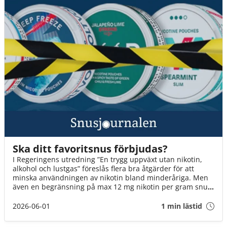
Ska ditt favoritsnus förbjudas?
I Regeringens utredning ”En trygg uppväxt utan nikotin,
alkohol och lustgas” föreslås flera bra åtgärder för att
minska användningen av nikotin bland minderåriga. Men
även en begränsning på max 12 mg nikotin per gram snus
innebär att fler än varannan dosa kan förbjudas. Det är ett
mycket hårt slag mot Sveriges snusare. Om inte
2026-06-01
1 min lästid
Socialminister Jakob Forssmed och Regeringen agerar,
kommer 3 av 4 av oss att drabbas.