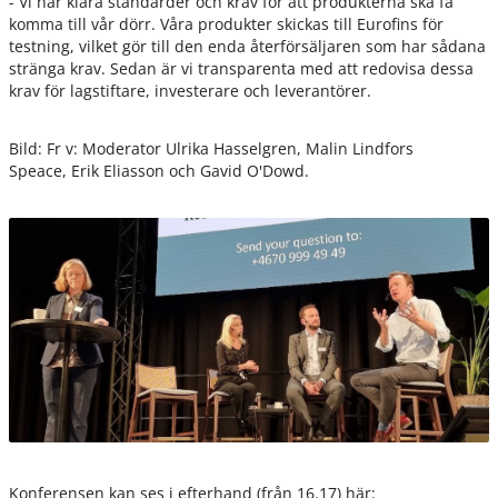
- Vi har klara standarder och krav för att produkterna ska få
komma till vår dörr. Våra produkter skickas till Eurofins för
testning, vilket gör till den enda återförsäljaren som har sådana
stränga krav. Sedan är vi transparenta med att redovisa dessa
krav för lagstiftare, investerare och leverantörer.
Bild: Fr v: Moderator Ulrika Hasselgren, Malin Lindfors
Speace, Erik Eliasson och Gavid O'Dowd.
Konferensen kan ses i efterhand (från 16.17) här: