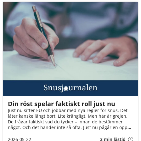
Din röst spelar faktiskt roll just nu
Just nu sitter EU och jobbar med nya regler för snus. Det
låter kanske långt bort. Lite krångligt. Men här är grejen.
De frågar faktiskt vad du tycker – innan de bestämmer
något. Och det händer inte så ofta. Just nu pågår en öppen
diskussion där alla kan vara med. Inte bara experter och
organisationer, utan helt vanliga människor. Som du. Det
2026-05-22
3 min lästid