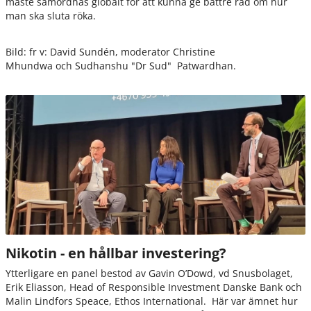
måste samordnas globalt för att kunna ge bättre råd om hur
man ska sluta röka.
Bild: fr v: David Sundén, moderator Christine
Mhundwa och Sudhanshu "Dr Sud" Patwardhan.
Nikotin - en hållbar investering?
Ytterligare en panel bestod av Gavin O’Dowd, vd Snusbolaget,
Erik Eliasson, Head of Responsible Investment Danske Bank och
Malin Lindfors Speace, Ethos International. Här var ämnet hur