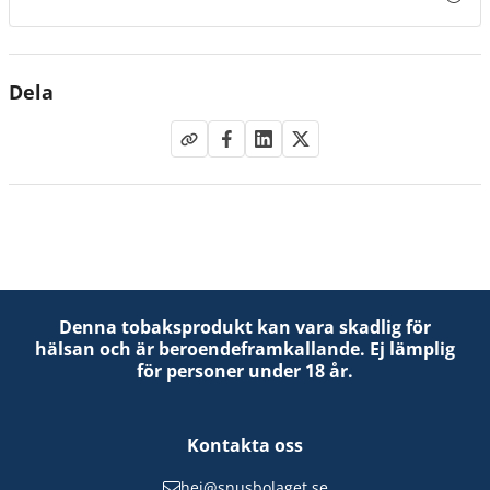
tar en minut. Och varje röst gör skillnad på riktigt. Även
din.
Dela
Denna tobaksprodukt kan vara skadlig för
hälsan och är beroendeframkallande. Ej lämplig
för personer under 18 år.
Kontakta oss
hej@snusbolaget.se