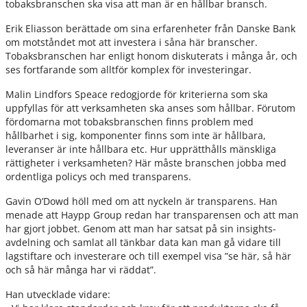
tobaksbranschen ska visa att man är en hållbar bransch.
Erik Eliasson berättade om sina erfarenheter från Danske Bank
om motståndet mot att investera i såna här branscher.
Tobaksbranschen har enligt honom diskuterats i många år, och
ses fortfarande som alltför komplex för investeringar.
Malin Lindfors Speace redogjorde för kriterierna som ska
uppfyllas för att verksamheten ska anses som hållbar. Förutom
fördomarna mot tobaksbranschen finns problem med
hållbarhet i sig, komponenter finns som inte är hållbara,
leveranser är inte hållbara etc. Hur upprätthålls mänskliga
rättigheter i verksamheten? Här måste branschen jobba med
ordentliga policys och med transparens.
Gavin O’Dowd höll med om att nyckeln är transparens. Han
menade att Haypp Group redan har transparensen och att man
har gjort jobbet. Genom att man har satsat på sin insights-
avdelning och samlat all tänkbar data kan man gå vidare till
lagstiftare och investerare och till exempel visa ”se här, så här
och så här många har vi räddat”.
­Han utvecklade vidare: