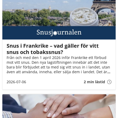
Snus i Frankrike – vad gäller för vitt
snus och tobakssnus?
Från och med den 1 april 2026 inför Frankrike ett förbud
mot vitt snus. Den nya lagstiftningen innebär att det inte
bara blir förbjudet att ta med sig vitt snus in i landet, utan
även att använda, inneha, eller sälja dem i landet. Det är
däremot fortfarande okej att ta med brunt snus till landet
(för eget bruk och i rimlig mängd).
2026-07-06
2 min lästid