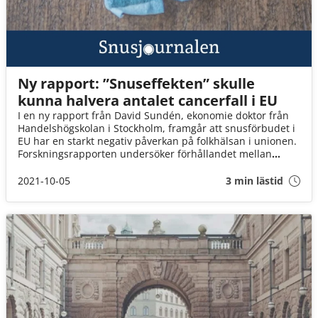
Ny rapport: ”Snuseffekten” skulle
kunna halvera antalet cancerfall i EU
I en ny rapport från David Sundén, ekonomie doktor från
Handelshögskolan i Stockholm, framgår att snusförbudet i
EU har en starkt negativ påverkan på folkhälsan i unionen.
Forskningsrapporten undersöker förhållandet mellan
rökning, dödlighet i rökrelaterade sjukdomar, och snuset
som riskreducerande alternativ.
2021-10-05
3 min lästid