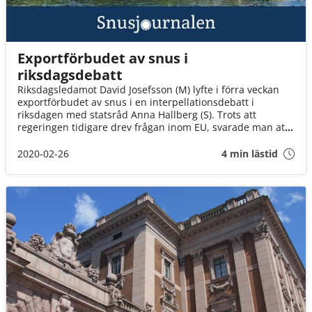
Exportförbudet av snus i
riksdagsdebatt
Riksdagsledamot David Josefsson (M) lyfte i förra veckan
exportförbudet av snus i en interpellationsdebatt i
riksdagen med statsråd Anna Hallberg (S). Trots att
regeringen tidigare drev frågan inom EU, svarade man att
man inte tänker jobba för att upphäva exportförbudet för
snus.
2020-02-26
4 min lästid