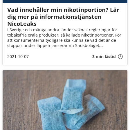
Vad innehåller min nikotinportion? Lär
dig mer på informationstjänsten
NicoLeaks
I Sverige och många andra länder saknas regleringar för
tobaksfria orala produkter, så kallade nikotinportioner. För
att konsumenterna tydligare ska kunna se vad det är de
stoppar under läppen lanserar nu Snusbolaget
tillsammans med ledande e-handelsaktörer i flera
marknader en ny digital tjänst – NicoLeaks.com.
2021-10-07
3 min lästid