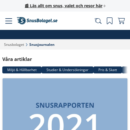
📰 Läs allt om snus, valet och resor här
Snusbolaget‎
Snusjournalen‎
Våra artiklar
Miljö & Hållbarhet
Studier & Undersökningar
Pris & Skatt
G