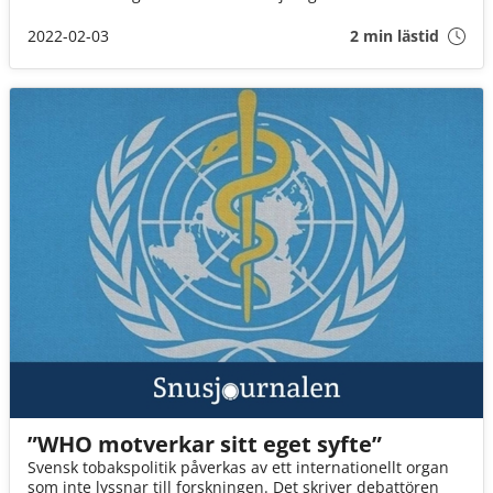
2022-02-03
2 min lästid
”WHO motverkar sitt eget syfte”
Svensk tobakspolitik påverkas av ett internationellt organ
som inte lyssnar till forskningen. Det skriver debattören