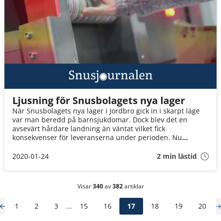
Ljusning för Snusbolagets nya lager
När Snusbolagets nya lager i Jordbro gick in i skarpt läge
var man beredd på barnsjukdomar. Dock blev det en
avsevärt hårdare landning än väntat vilket fick
konsekvenser för leveranserna under perioden. Nu
fungerar lagret som det ska!
2020-01-24
2 min lästid
Visar
340
av
382
artiklar
1
2
3
...
15
16
17
18
19
20