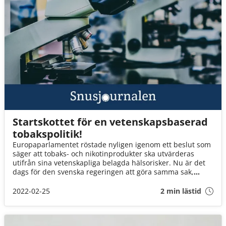
Startskottet för en vetenskapsbaserad
tobakspolitik!
Europaparlamentet röstade nyligen igenom ett beslut som
säger att tobaks- och nikotinprodukter ska utvärderas
utifrån sina vetenskapliga belagda hälsorisker. Nu är det
dags för den svenska regeringen att göra samma sak,
skriver EU-parlamentarikerna Jessica Polfjärd och Jörgen
Warborn i ett debattinlägg i UNT.
2022-02-25
2 min lästid