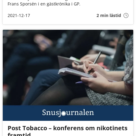
Frans Sporsén i en gästkrönika i GP.
2021-12-17
2 min lästid
Post Tobacco – konferens om nikotinets
framtid