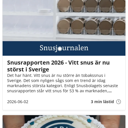
Snusrapporten 2026 - Vitt snus är nu
störst i Sverige
Det har hänt. Vitt snus är nu större än tobakssnus i
Sverige. Det som nyligen sågs som en trend är idag
marknadens största kategori. Enligt Snusbolagets senaste
snusrapporten står vitt snus för 53 % av marknaden,
jämfört med 45 % för tobakssnus. Vad säger utvecklingen
om framtiden för vitt snus? Ta del av hela rapporten här.
2026-06-02
3 min lästid