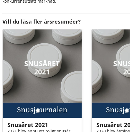
konkurrensutsatt marknad.
Vill du läsa fler årsresuméer?
Snusåret 2021
Snusåret 20
2021 blev ännu ett roligt snusår
2020 blev åtmins