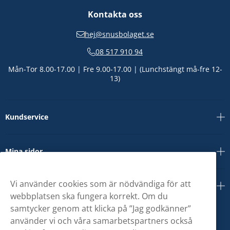
Kontakta oss
hej@snusbolaget.se
08 517 910 94
Mån-Tor 8.00-17.00 | Fre 9.00-17.00 | (Lunchstängt må-fre 12-
13)
Kundservice
Mina sidor
Vi använder cookies som är nödvändiga för att
Om oss
webbplatsen ska fungera korrekt. Om du
samtycker genom att klicka på ”Jag godkänner”
använder vi och våra samarbetspartners också