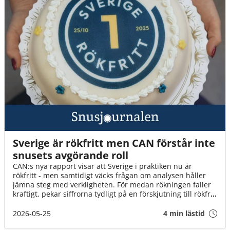
Sverige är rökfritt men CAN förstår inte
snusets avgörande roll
CAN:s nya rapport visar att Sverige i praktiken nu är
rökfritt - men samtidigt väcks frågan om analysen håller
jämna steg med verkligheten. För medan rökningen faller
kraftigt, pekar siffrorna tydligt på en förskjutning till rökfria
alternativ - något rapporten själv noterar, men är betydligt
mer försiktig med att dra slutsatser kring.
2026-05-25
4 min lästid