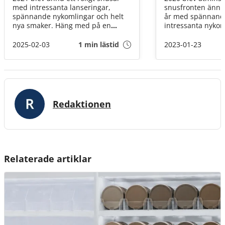
med intressanta lanseringar,
snusfronten ännu 
spännande nykomlingar och helt
år med spännande
nya smaker. Häng med på en
intressanta nykom
genomgång av årets höjdpunkter!
nyskapande smaker
några av årets hö
2025-02-03
1 min lästid
2023-01-23
Redaktionen
Relaterade artiklar