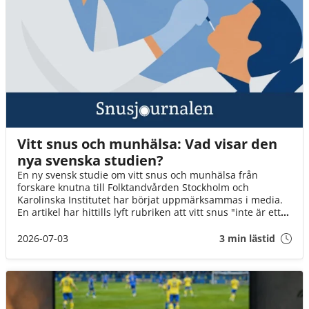
Vitt snus och munhälsa: Vad visar den
nya svenska studien?
En ny svensk studie om vitt snus och munhälsa från
forskare knutna till Folktandvården Stockholm och
Karolinska Institutet har börjat uppmärksammas i media.
En artikel har hittills lyft rubriken att vitt snus "inte är ett
mildare alternativ" för munnens slemhinna jämfört med
traditionellt snus. Men vad visar studien faktiskt – och vad
2026-07-03
3 min lästid
går inte att säga utifrån resultaten?