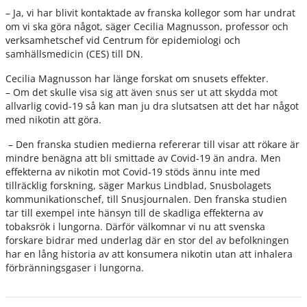
– Ja, vi har blivit kontaktade av franska kollegor som har undrat
om vi ska göra något, säger Cecilia Magnusson, professor och
verksamhetschef vid Centrum för epidemiologi och
samhällsmedicin (CES) till DN.
Cecilia Magnusson har länge forskat om snusets effekter.
– Om det skulle visa sig att även snus ser ut att skydda mot
allvarlig covid-19 så kan man ju dra slutsatsen att det har något
med nikotin att göra.
– Den franska studien medierna refererar till visar att rökare är
mindre benägna att bli smittade av Covid-19 än andra. Men
effekterna av nikotin mot Covid-19 stöds ännu inte med
tillräcklig forskning, säger Markus Lindblad, Snusbolagets
kommunikationschef, till Snusjournalen. Den franska studien
tar till exempel inte hänsyn till de skadliga effekterna av
tobaksrök i lungorna. Därför välkomnar vi nu att svenska
forskare bidrar med underlag där en stor del av befolkningen
har en lång historia av att konsumera nikotin utan att inhalera
förbränningsgaser i lungorna.