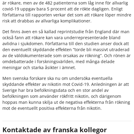
är rökare, men av de 482 patienterna som låg inne för allvarlig
covid-19 uppgav bara 5 procent att de rökte dagligen. Enligt
författarna till rapporten verkar det som att rökare löper mindre
risk att drabbas av allvarliga komplikationer.
Det finns även en så kallad reprintstudie från England där man
också fann att rökare kan vara underrepresenterade bland
avlidna i sjukdomen. Författarna till den studien anser dock att
den eventuellt skyddande effekten ”torde bli massivt utraderad
av de väldokumenterade som orsakas av rökning”. Och rönen är
omdebatterade i forskningsvärlden, med många delade
meningar och starka åsikter i ämnet.
Men svenska forskare ska nu om undersöka eventuella
skyddande effekter av nikotin mot Covid-19. Anledningen är att
Sverige har bra befolkningsdata och en stor andel av
befolkningen som använder rökfritt nikotin, och därigenom
hoppas man kunna skilja ut de negativa effekterna från rökning
mot de eventuellt positiva effekterna från nikotin.
Kontaktade av franska kollegor