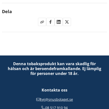
Dela
Denna tobaksprodukt kan vara skadlig för
hälsan och är beroendeframkallande. Ej lämplig
för personer under 18 år.
Kontakta oss
hej@snusbolaget.se
08 517 910 94