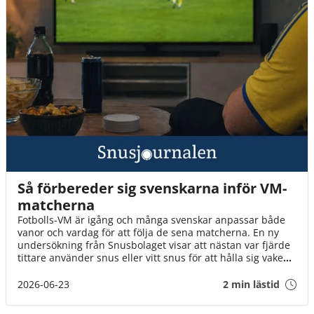
Så förbereder sig svenskarna inför VM-
matcherna
Fotbolls-VM är igång och många svenskar anpassar både
vanor och vardag för att följa de sena matcherna. En ny
undersökning från Snusbolaget visar att nästan var fjärde
tittare använder snus eller vitt snus för att hålla sig vaken,
samtidigt som chips, godis och energidryck hör till de mest
populära uppladdningarna inför mästerskapet.
2026-06-23
2 min lästid