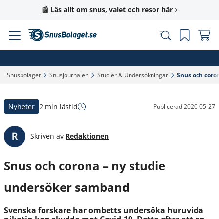
📰 Läs allt om snus, valet och resor här
Snusbolaget‎
Snusjournalen‎
Studier & Undersökningar‎
Snus och coro
Nyheter
2 min lästid
Publicerad
2020-05-27
Skriven av
Redaktionen
Snus och corona – ny studie
undersöker samband
Svenska forskare har ombetts undersöka huruvida