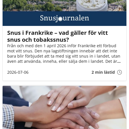
Snus i Frankrike – vad gäller för vitt
snus och tobakssnus?
Från och med den 1 april 2026 inför Frankrike ett förbud
mot vitt snus. Den nya lagstiftningen innebär att det inte
bara blir förbjudet att ta med sig vitt snus in i landet, utan
även att använda, inneha, eller sälja dem i landet. Det är
däremot fortfarande okej att ta med brunt snus till landet
(för eget bruk och i rimlig mängd).
2026-07-06
2 min lästid