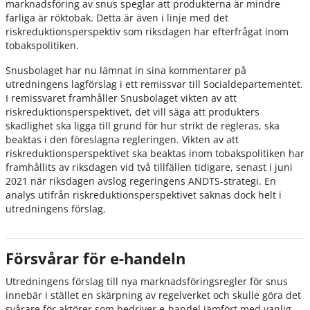
marknadsföring av snus speglar att produkterna är mindre
farliga är röktobak. Detta är även i linje med det
riskreduktionsperspektiv som riksdagen har efterfrågat inom
tobakspolitiken.
Snusbolaget har nu lämnat in sina kommentarer på
utredningens lagförslag i ett remissvar till Socialdepartementet.
I remissvaret framhåller Snusbolaget vikten av att
riskreduktionsperspektivet, det vill säga att produkters
skadlighet ska ligga till grund för hur strikt de regleras, ska
beaktas i den föreslagna regleringen. Vikten av att
riskreduktionsperspektivet ska beaktas inom tobakspolitiken har
framhållits av riksdagen vid två tillfällen tidigare, senast i juni
2021 när riksdagen avslog regeringens ANDTS-strategi. En
analys utifrån riskreduktionsperspektivet saknas dock helt i
utredningens förslag.
Försvårar för e-handeln
Utredningens förslag till nya marknadsföringsregler för snus
innebär i stället en skärpning av regelverket och skulle göra det
svårare för aktörer som bedriver e-handel jämfört med vanlig