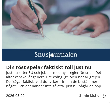
Din röst spelar faktiskt roll just nu
Just nu sitter EU och jobbar med nya regler för snus. Det
låter kanske långt bort. Lite krångligt. Men här är grejen.
De frågar faktiskt vad du tycker – innan de bestämmer
något. Och det händer inte så ofta. Just nu pågår en öppen
diskussion där alla kan vara med. Inte bara experter och
organisationer, utan helt vanliga människor. Som du. Det
2026-05-22
3 min lästid
tar en minut. Och varje röst gör skillnad på riktigt. Även
din.