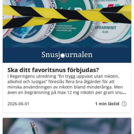
Ska ditt favoritsnus förbjudas?
I Regeringens utredning ”En trygg uppväxt utan nikotin,
alkohol och lustgas” föreslås flera bra åtgärder för att
minska användningen av nikotin bland minderåriga. Men
även en begränsning på max 12 mg nikotin per gram snus
innebär att fler än varannan dosa kan förbjudas. Det är ett
mycket hårt slag mot Sveriges snusare. Om inte
2026-06-01
1 min lästid
Socialminister Jakob Forssmed och Regeringen agerar,
kommer 3 av 4 av oss att drabbas.