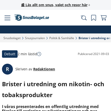
📰 Läs allt om snus, valet och resor här
Snusbolaget‎
Snusjournalen‎
Politik & Samhälle‎
Brister i utredning om
Debatt
2 min lästid
Publicerad
2021-09-03
Skriven av
Redaktionen
Brister i utredning om nikotin- och
tobaksprodukter
I våras presenterades en offentlig utredning med