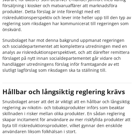
försäljning i kiosker och matvaruaffärer att marknadsföra
produkter. Detta förslag är inte förenligt med ett
riskreduktionsperspektiv och lever inte heller upp till den typ av
reglering som riksdagen har kommunicerat till regeringen som
önskvärd.
Snusbolaget har mot denna bakgrund uppmanat regeringen
och socialdepartementet att komplettera utredningen med en
analys av riskreduktionsperspektivet, och att därefter remittera
förslaget på nytt innan socialdepartementet går vidare och
handlägger utredningens förslag inför framtagande av ett
slutligt lagförslag som riksdagen ska ta ställning till.
Hållbar och långsiktig reglering krävs
Snusbolaget anser att det är viktigt att en hållbar och långsiktig
reglering av nikotin- och tobaksprodukter införs som beaktar
skillnaden i risker mellan olika produkter. En sådan reglering
skapar incitament för användare av mer riskfyllda produkter att
byta till riskreduktionsprodukter, vilket gynnar den enskilde
användaren liksom folkhälsan i stort.