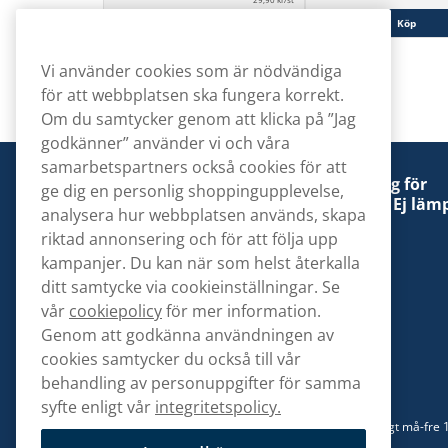
Köp
Köp
Vi använder cookies som är nödvändiga
för att webbplatsen ska fungera korrekt.
Om du samtycker genom att klicka på ”Jag
godkänner” använder vi och våra
samarbetspartners också cookies för att
Denna tobaksprodukt kan vara skadlig för
ge dig en personlig shoppingupplevelse,
hälsan och är beroendeframkallande. Ej lämp
analysera hur webbplatsen används, skapa
för personer under 18 år.
riktad annonsering och för att följa upp
kampanjer. Du kan när som helst återkalla
ditt samtycke via cookieinställningar. Se
vår
cookiepolicy
för mer information.
Genom att godkänna användningen av
Kontakta oss
cookies samtycker du också till vår
hej@snusbolaget.se
behandling av personuppgifter för samma
syfte enligt vår
integritetspolicy.
08 517 910 94
Mån-Tor 8.00-17.00 | Fre 9.00-17.00 | (Lunchstängt må-fre 
13)