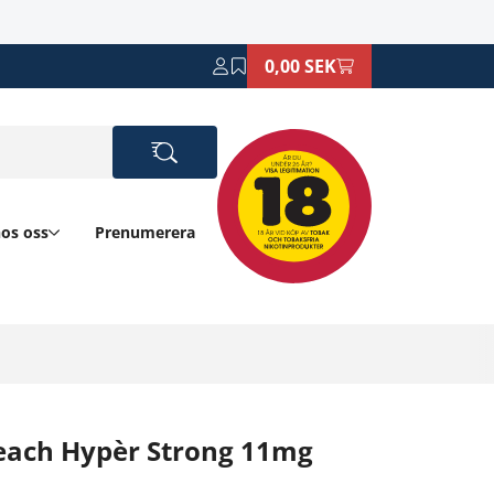
0,00 SEK
hos oss
Prenumerera
Peach Hypèr Strong 11mg