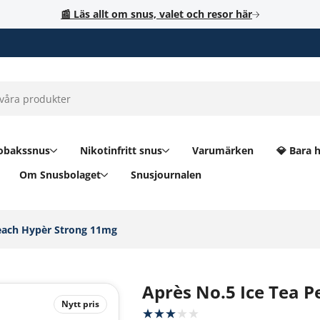
📰 Läs allt om snus, valet och resor här
obakssnus
Nikotinfritt snus
Varumärken
💎 Bara 
Om Snusbolaget
Snusjournalen
each Hypèr Strong 11mg‎
Après No.5 Ice Tea 
Nytt pris