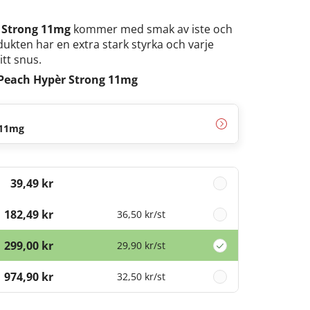
r Strong 11mg
kommer med smak av iste och
dukten har en extra stark styrka och varje
itt snus.
 Peach Hypèr Strong 11mg
 11mg
39,49 kr
182,49 kr
36,50 kr
/st
299,00 kr
29,90 kr
/st
974,90 kr
32,50 kr
/st