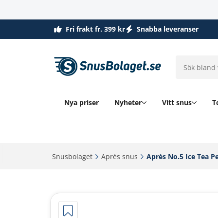
Fri frakt fr. 399 kr
Snabba leveranser
Nya priser
Nyheter
Vitt snus
T
Snusbolaget‎
Après snus‎
Après No.5 Ice Tea P