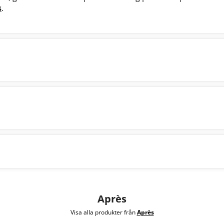
s
.
Après
Visa alla produkter från
Après