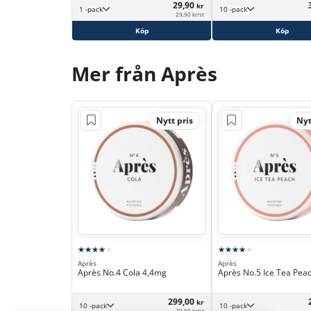
29,90
kr
1 -pack
10 -pack
29,90 kr/st
Köp
Köp
Mer från Après
Nytt pris
Nyt
Après
Après
Après No.4 Cola 4,4mg
Après No.5 Ice Tea Pea
299,00
kr
10 -pack
10 -pack
29,90 kr/st