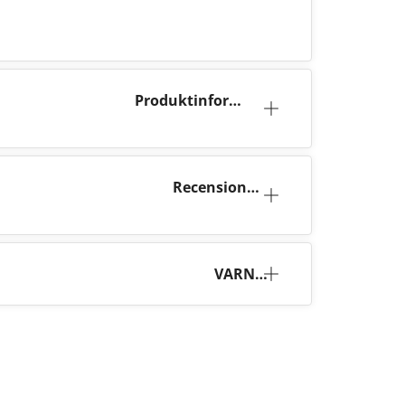
Produktinforma
tion
Recensione
r (4)
VARNI
NG