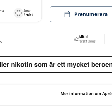
rka
Smak
Prenumerera
Frukt
Alltid
färskt snus
s
Mer information om Après
Strong 11mg