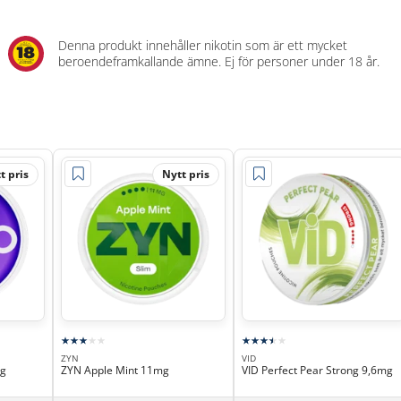
Denna produkt innehåller nikotin som är ett mycket
beroendeframkallande ämne. Ej för personer under 18 år.
t pris
Nytt pris
ZYN
VID
mg
ZYN Apple Mint 11mg
VID Perfect Pear Strong 9,6mg