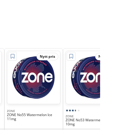
Nytt pris
Nytt pris
ZONE
ZONE No55 Watermelon Ice
ZONE
XQS
11mg
ZONE No53 Watermelon Ice
XQS
10mg
Lim