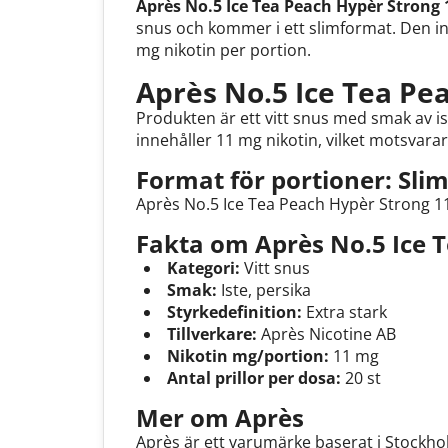
Après No.5 Ice Tea Peach Hypèr Strong
snus och kommer i ett slimformat. Den inn
mg nikotin per portion.
Après No.5 Ice Tea Pe
Produkten är ett vitt snus med smak av i
innehåller 11 mg nikotin, vilket motsvara
Format för portioner: Sli
Après No.5 Ice Tea Peach Hypèr Strong 1
Fakta om Après No.5 Ice 
Kategori:
Vitt snus
Smak:
Iste, persika
Styrkedefinition:
Extra stark
Tillverkare:
Après Nicotine AB
Nikotin mg/portion:
11 mg
Antal prillor per dosa:
20 st
Mer om Après
Après är ett varumärke baserat i Stockhol