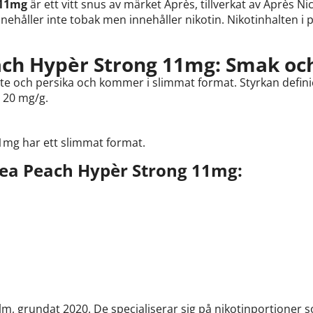
 11mg
är ett vitt snus av märket Après, tillverkat av Après Ni
ehåller inte tobak men innehåller nikotin. Nikotinhalten i 
ach Hypèr Strong 11mg: Smak oc
ste och persika och kommer i slimmat format. Styrkan defini
r 20 mg/g.
m
1mg har ett slimmat format.
Tea Peach Hypèr Strong 11mg:
m, grundat 2020. De specialiserar sig på nikotinportioner s