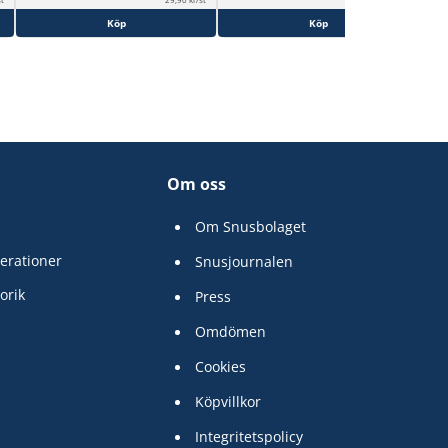
Köp
Köp
Om oss
Om Snusbolaget
erationer
Snusjournalen
orik
Press
Omdömen
Cookies
Köpvillkor
Integritetspolicy