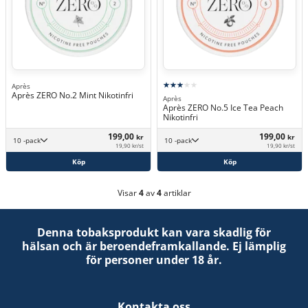
Après
Après ZERO No.2 Mint Nikotinfri
Après
Après ZERO No.5 Ice Tea Peach
Nikotinfri
199,00
199,00
kr
kr
10 -pack
10 -pack
19,90 kr/st
19,90 kr/st
Köp
Köp
Visar
4
av
4
artiklar
Denna tobaksprodukt kan vara skadlig för
hälsan och är beroendeframkallande. Ej lämplig
för personer under 18 år.
Kontakta oss