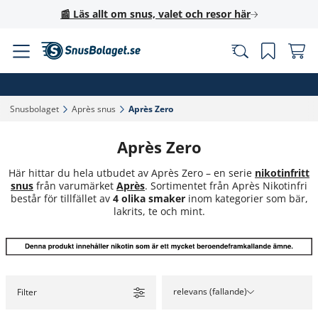
📰 Läs allt om snus, valet och resor här
Snusbolaget‎
Après snus‎
Après Zero‎
Après Zero
Här hittar du hela utbudet av Après Zero – en serie
nikotinfritt
snus
från varumärket
Après
. Sortimentet från Après Nikotinfri
består för tillfället av
4 olika smaker
inom kategorier som bär,
lakrits, te och mint.
relevans (fallande)
Filter