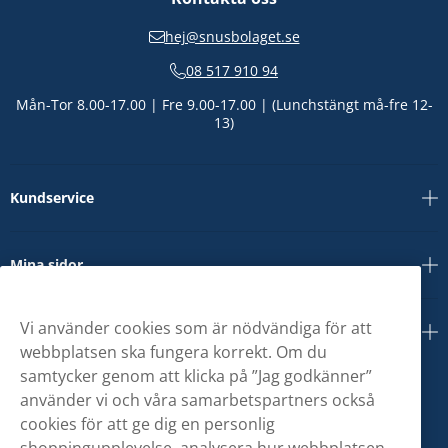
hej@snusbolaget.se
08 517 910 94
Mån-Tor 8.00-17.00 | Fre 9.00-17.00 | (Lunchstängt må-fre 12-
13)
Kundservice
Mina sidor
Vi använder cookies som är nödvändiga för att
Om oss
webbplatsen ska fungera korrekt. Om du
samtycker genom att klicka på ”Jag godkänner”
använder vi och våra samarbetspartners också
cookies för att ge dig en personlig
shoppingupplevelse, analysera hur webbplatsen