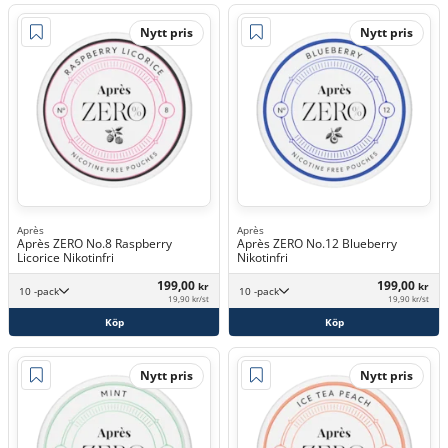
Nytt pris
Nytt pris
Après
Après
Après ZERO No.8 Raspberry
Après ZERO No.12 Blueberry
Licorice Nikotinfri
Nikotinfri
199,00
199,00
kr
kr
10 -pack
10 -pack
19,90 kr/st
19,90 kr/st
Köp
Köp
Nytt pris
Nytt pris