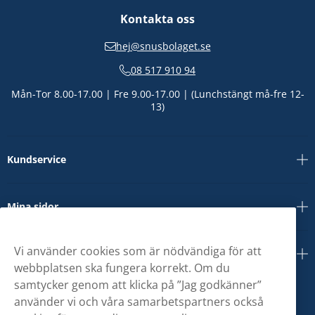
Kontakta oss
hej@snusbolaget.se
08 517 910 94
Mån-Tor 8.00-17.00 | Fre 9.00-17.00 | (Lunchstängt må-fre 12-
13)
Kundservice
Mina sidor
Vi använder cookies som är nödvändiga för att
Om oss
webbplatsen ska fungera korrekt. Om du
samtycker genom att klicka på ”Jag godkänner”
använder vi och våra samarbetspartners också