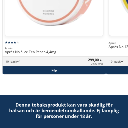
Après
Après No.12
Après
Après No.5 Ice Tea Peach 4,4mg
299,00
kr
10 -pack
10 -pack
29,90 kr/st
Köp
Denna tobaksprodukt kan vara skadlig för
hälsan och är beroendeframkallande. Ej lämplig
för personer under 18 år.