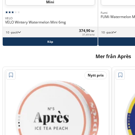
Mini
Fumi
FUMi Watermelon M
VELO
VELO Wintery Watermelon Mini 6mg
374,90
kr
10 -pack
10 -pack
37,49 kr/st
Köp
Mer från Après
Nytt pris