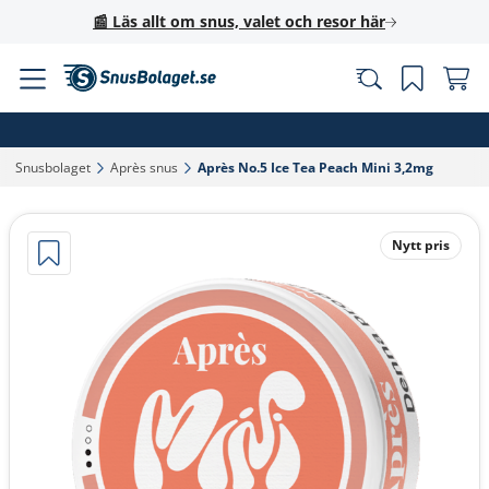
📰 Läs allt om snus, valet och resor här
Snusbolaget‎
Après snus‎
Après No.5 Ice Tea Peach Mini 3,2mg‎
Nytt pris