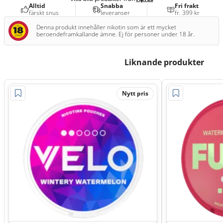
Alltid
Snabba
Fri frakt
färskt snus
leveranser
fr. 399 kr
Denna produkt innehåller nikotin som är ett mycket
beroendeframkallande ämne. Ej för personer under 18 år.
Liknande produkter
Nytt pris