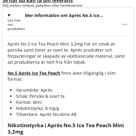
Se när du kan få din leverans
Välj mellan ombud, paketbox eller hemleverans
Mer information om Après No.5 Ice
Läs mer
Tea Peach Mini 3,2mg
om
produkten
Après No.5 Ice Tea Peach Mini 3,2mg har en smak av
persika samt toner av svart te. Aprés produkter och
förpackningar är skapade av växtbaserade material, samt
att produkterna är helt fria från tobak.
No.5 Après Ice Tea Peach
finns även tillgänglig i slim
format.
Varumärke: Après
Smak: Persika & svart te
Format: Mini
Nikotinstyrka: 8 mg/g
Tillverkare: Après Nicotine AB
Nikotinstyrka i Après No.5 Ice Tea Peach Mini
3,2mg