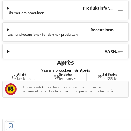
Produktinforma
Läs mer om produkten
tion
Recensioner
Läs kundrecensioner för den här produkten
(13)
VARNI
NG
Après
Visa alla produkter från
Après
Alltid
Snabba
Fri frakt
färskt snus
leveranser
fr. 399 kr
Denna produkt innehåller nikotin som är ett mycket
beroendeframkallande ämne. Ej för personer under 18 år.