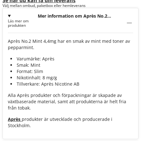
Se när du kan få din leverans
Välj mellan ombud, paketbox eller hemleverans
Mer information om Après No.2
Läs mer om
Mint 4,4mg
produkten
Après No.2 Mint 4,4mg har en smak av mint med toner av
pepparmint.
Varumärke: Après
Smak: Mint
Format: Slim
Nikotinhalt: 8 mg/g
Tillverkare: Après Nicotine AB
Alla Après produkter och förpackningar är skapade av
växtbaserade material, samt att produkterna är helt fria
från tobak.
Après
produkter är utvecklade och producerade i
Stockholm.