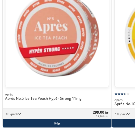
Après
Après No.5 Ice Tea Peach Hypèr Strong 11mg
Après
Après No.10
299,00
kr
10 -pack
10 -pack
29,90 kr/st
Köp