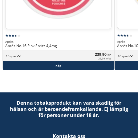
Après
Après
Après No.16 Pink Spritz 4,4mg
Après No.10
239,90
kr
10 -pack
10 -pack
23,99 kr/st
Köp
Denna tobaksprodukt kan vara skadlig för
hälsan och är beroendeframkallande. Ej lämplig
för personer under 18 år.
Kontakta oss