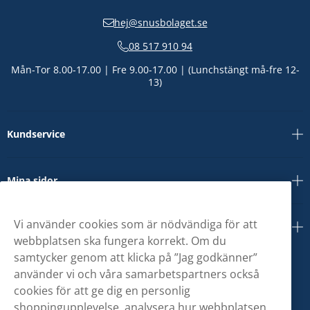
hej@snusbolaget.se
08 517 910 94
Mån-Tor 8.00-17.00 | Fre 9.00-17.00 | (Lunchstängt må-fre 12-
13)
Kundservice
Mina sidor
Vi använder cookies som är nödvändiga för att
Om oss
webbplatsen ska fungera korrekt. Om du
samtycker genom att klicka på ”Jag godkänner”
använder vi och våra samarbetspartners också
cookies för att ge dig en personlig
shoppingupplevelse, analysera hur webbplatsen