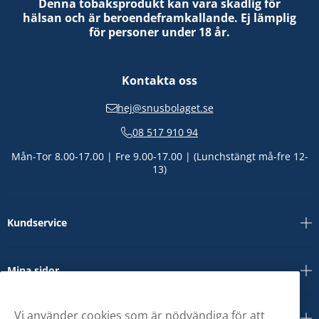
Denna tobaksprodukt kan vara skadlig för
hälsan och är beroendeframkallande. Ej lämplig
för personer under 18 år.
Kontakta oss
hej@snusbolaget.se
08 517 910 94
Mån-Tor 8.00-17.00 | Fre 9.00-17.00 | (Lunchstängt må-fre 12-
13)
Kundservice
Mina sidor
Vi använder cookies som är nödvändiga för att
Om oss