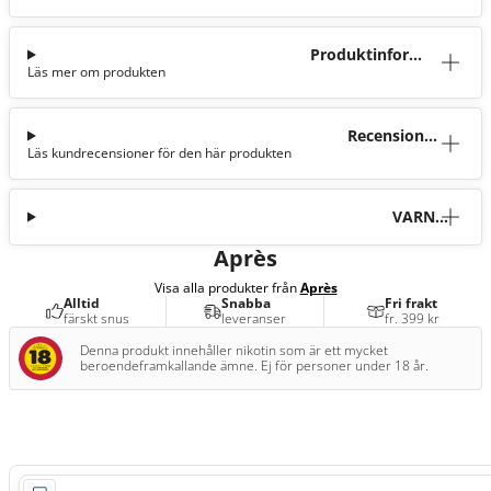
Produktinforma
Läs mer om produkten
tion
Recensioner
Läs kundrecensioner för den här produkten
(1)
VARNI
NG
Après
Visa alla produkter från
Après
Alltid
Snabba
Fri frakt
färskt snus
leveranser
fr. 399 kr
Denna produkt innehåller nikotin som är ett mycket
beroendeframkallande ämne. Ej för personer under 18 år.