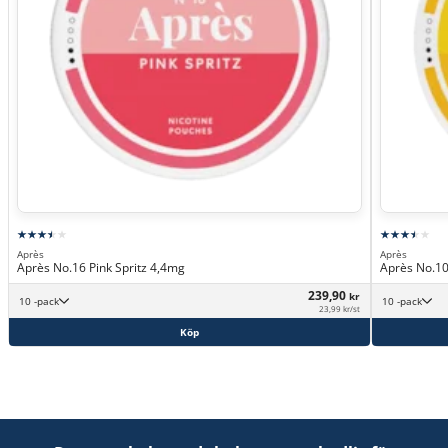
Après
Après
Après No.16 Pink Spritz 4,4mg
Après No.10
239,90
kr
10 -pack
10 -pack
23,99 kr/st
Köp