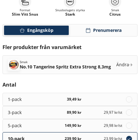
Format
Snusbolagets styrka
Smak
Slim Vitt Snus
Stark
Citrus
Engångsköp
Prenumerera
Fler produkter från varumärket
Smak
Ändra
No.10 Tangerine Spritz Extra Strong 8,3mg
Antal
1-pack
39,49 kr
3-pack
89,90 kr
29,97 kr
/st
5-pack
149,90 kr
29,98 kr
/st
10-pack
239,90 kr
23,99 kr
/st