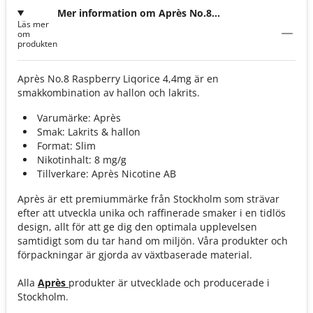
Mer information om Après No.8
Läs mer
Raspberry Liqorice 4,4mg
om
produkten
Après No.8 Raspberry Liqorice 4,4mg är en
smakkombination av hallon och lakrits.
Varumärke: Après
Smak: Lakrits & hallon
Format: Slim
Nikotinhalt: 8 mg/g
Tillverkare: Après Nicotine AB
Après är ett premiummärke från Stockholm som strävar
efter att utveckla unika och raffinerade smaker i en tidlös
design, allt för att ge dig den optimala upplevelsen
samtidigt som du tar hand om miljön. Våra produkter och
förpackningar är gjorda av växtbaserade material.
Alla
Après
produkter är utvecklade och producerade i
Stockholm.