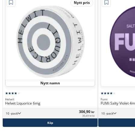
Nytt pris
Nytt namn
Helwit
Fumi
Helwit Liquorice 6mg
FUMi Salty Violet 4
306,90
kr
10 -pack
10 -pack
30,69 kr/st
Köp