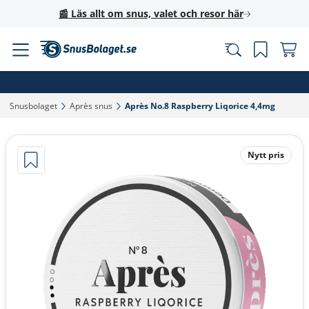
📰 Läs allt om snus, valet och resor här
Snusbolaget‎
Après snus‎
Après No.8 Raspberry Liqorice 4,4mg‎
Nytt pris