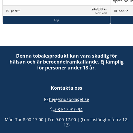
Après No.16
249,00
kr
10 -pack
10 -pack
24,90 kr/st
Köp
Denna tobaksprodukt kan vara skadlig för
hälsan och är beroendeframkallande. Ej lämplig
för personer under 18 år.
Kontakta oss
hej@snusbolaget.se
08 517 910 94
Mån-Tor 8.00-17.00 | Fre 9.00-17.00 | (Lunchstängt må-fre 12-
13)