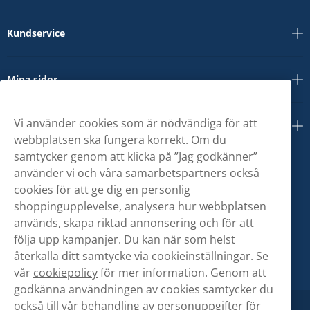
Kundservice
Mina sidor
Vi använder cookies som är nödvändiga för att
Om oss
webbplatsen ska fungera korrekt. Om du
samtycker genom att klicka på ”Jag godkänner”
använder vi och våra samarbetspartners också
cookies för att ge dig en personlig
shoppingupplevelse, analysera hur webbplatsen
används, skapa riktad annonsering och för att
följa upp kampanjer. Du kan när som helst
återkalla ditt samtycke via cookieinställningar. Se
vår
cookiepolicy
för mer information. Genom att
godkänna användningen av cookies samtycker du
också till vår behandling av personuppgifter för