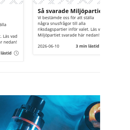
Så svarade Miljöpartiet
S
Vi bestämde oss för att ställa
Vi
några snusfrågor till alla
nå
älla
riksdagspartier inför valet. Läs vad
ri
Miljöpartiet svarade här nedan!
Li
t. Läs vad
är nedan!
2026-06-10
3 min lästid
20
lästid