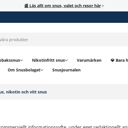
📰 Läs allt om snus, valet och resor här
obakssnus
Nikotinfritt snus
Varumärken
💎 Bara 
Om Snusbolaget
Snusjournalen
s, nikotin och vitt snus‎
ommersiellt informationssyfte, under eget redaktionellt ans