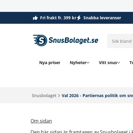
Fri frakt fr. 399 kr
Snabba leveranser
Nya priser
Nyheter
Vitt snus
T
Snusbolaget‎
Val 2026 - Partiernas politik om snu
Om sidan
Den här sidan är framtagen av Snusbolaget i k