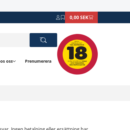
0,00 SEK
hos oss
Prenumerera
var. Ingen betalning eller ersättning har