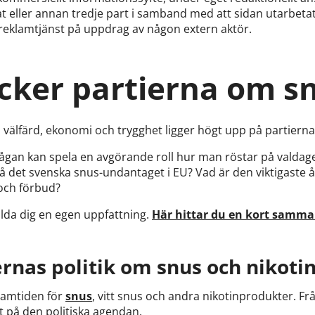
dat eller annan tredje part i samband med att sidan utarbetats
 reklamtjänst på uppdrag av någon extern aktör.
ycker partierna om s
 välfärd, ekonomi och trygghet ligger högt upp på partier
ågan kan spela en avgörande roll hur man röstar på valdagen
 på det svenska snus-undantaget i EU? Vad är den viktigaste 
 och förbud?
ilda dig en egen uppfattning.
Här hittar du en kort samm
ernas politik om snus och nikoti
framtiden för
snus
, vitt snus och andra nikotinprodukter. Frå
gt på den politiska agendan.