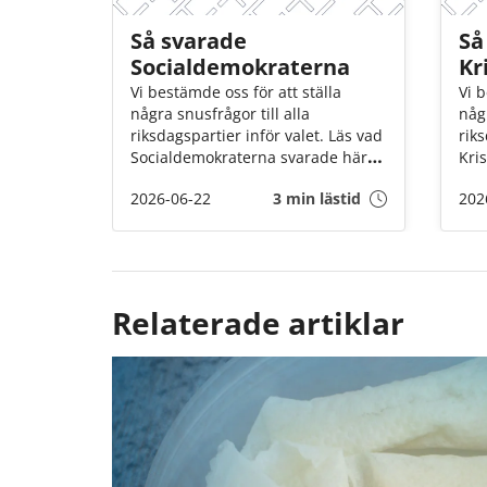
Så svarade
Så
Socialdemokraterna
Kr
Vi bestämde oss för att ställa
Vi b
några snusfrågor till alla
någr
riksdagspartier inför valet. Läs vad
riks
Socialdemokraterna svarade här
Kri
nedan!
ned
2026-06-22
3 min lästid
202
Relaterade artiklar