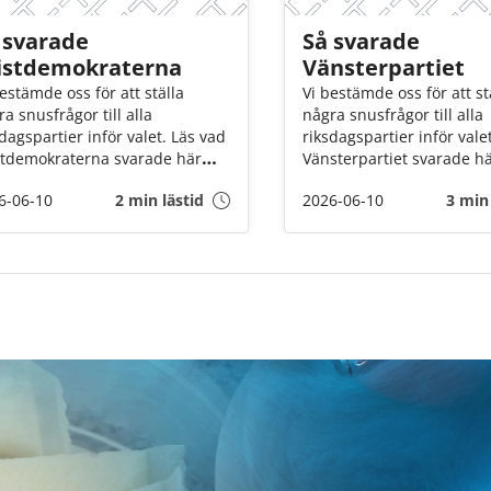
 svarade
Så svarade
istdemokraterna
Vänsterpartiet
estämde oss för att ställa
Vi bestämde oss för att st
a snusfrågor till alla
några snusfrågor till alla
dagspartier inför valet. Läs vad
riksdagspartier inför vale
stdemokraterna svarade här
Vänsterpartiet svarade h
an!
6-06-10
2 min lästid
2026-06-10
3 min 