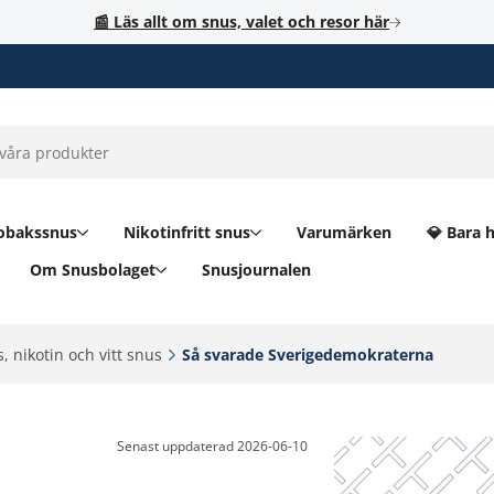
📰 Läs allt om snus, valet och resor här
obakssnus
Nikotinfritt snus
Varumärken
💎 Bara 
Om Snusbolaget
Snusjournalen
, nikotin och vitt snus‎
Så svarade Sverigedemokraterna‎
Senast uppdaterad
2026-06-10