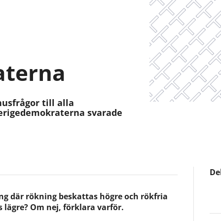
aterna
usfrågor till alla
Sverigedemokraterna svarade
De
ng där rökning beskattas högre och rökfria
 lägre? Om nej, förklara varför.