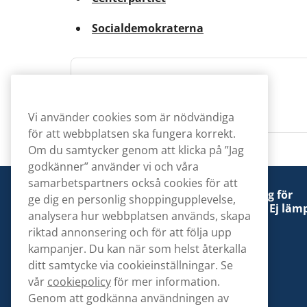
Socialdemokraterna
Redaktionen
Vi använder cookies som är nödvändiga
för att webbplatsen ska fungera korrekt.
Om du samtycker genom att klicka på ”Jag
godkänner” använder vi och våra
samarbetspartners också cookies för att
Denna tobaksprodukt kan vara skadlig för
ge dig en personlig shoppingupplevelse,
hälsan och är beroendeframkallande. Ej lämp
analysera hur webbplatsen används, skapa
för personer under 18 år.
riktad annonsering och för att följa upp
kampanjer. Du kan när som helst återkalla
ditt samtycke via cookieinställningar. Se
vår
cookiepolicy
för mer information.
Genom att godkänna användningen av