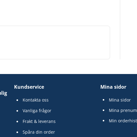
Kundservice
Mina sidor
lig
Kontakta oss
Mina sidor
Mina prenum
Vanliga frågor
Min orderhist
Frakt & leverans
Spåra din order