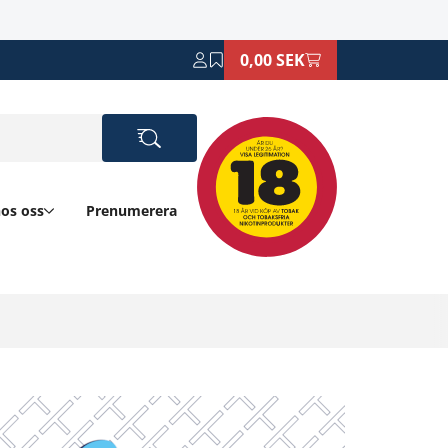
0,00 SEK
hos oss
Prenumerera