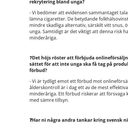
rekrytering bland unga?
- Vi bedömer att evidensen sammantaget talar 
lämna cigaretter. De betydande folkhälsovinster
mindre skadliga alternativ, särskilt vitt snus,
unga. Samtidigt är det viktigt att denna risk 
minderåriga.
❓
Det höjs röster att förbjuda onlineförsäljn
sättet för att inte unga ska få tag på produk
förbud?
- Vi är tydligt emot ett förbud mot onlineför
ålderskontroll är i dag ett av de mest effektiva 
minderåriga. Ett förbud riskerar att försvaga k
med sämre tillsyn.
❓Har ni några andra tankar kring svensk ni