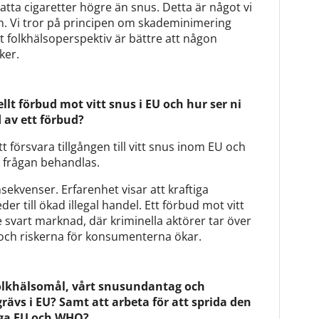
skatta cigaretter högre än snus. Detta är något vi
n. Vi tror på principen om skademinimering
ett folkhälsoperspektiv är bättre att någon
öker.
ellt förbud mot vitt snus i EU och hur ser ni
jd av ett förbud?
tt försvara tillgången till vitt snus inom EU och
r frågan behandlas.
nsekvenser. Erfarenhet visar att kraftiga
er till ökad illegal handel. Ett förbud mot vitt
 svart marknad, där kriminella aktörer tar över
 och riskerna för konsumenterna ökar.
folkhälsomål, vårt snusundantag och
vs i EU? Samt att arbeta för att sprida den
riga EU och WHO?