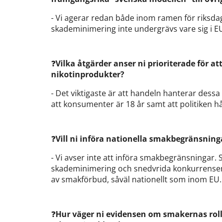
- Vi agerar redan både inom ramen för riksda
skademinimering inte undergrävs vare sig i E
❓
Vilka åtgärder anser ni prioriterade för at
nikotinprodukter?
- Det viktigaste är att handeln hanterar dessa
att konsumenter är 18 år samt att politiken h
❓
Vill ni införa nationella smakbegränsning
- Vi avser inte att införa smakbegränsningar. 
skademinimering och snedvrida konkurrensen.
av smakförbud, såväl nationellt som inom EU.
❓
Hur väger ni evidensen om smakernas roll