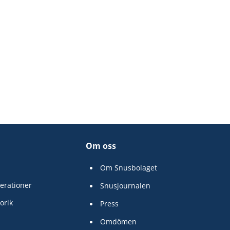
Om oss
Om Snusbolaget
erationer
Snusjournalen
orik
Press
Omdömen