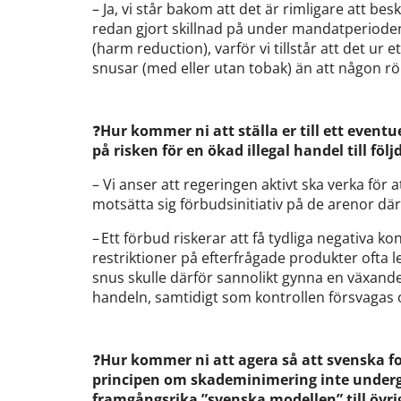
– Ja, vi står bakom att det är rimligare att be
redan gjort skillnad på under mandatperiode
(harm reduction), varför vi tillstår att det ur 
snusar (med eller utan tobak) än att någon r
❓
Hur kommer ni att ställa er till ett eventu
på risken för en ökad illegal handel till föl
– Vi anser att regeringen aktivt ska verka för a
motsätta sig förbudsinitiativ på de arenor dä
– Ett förbud riskerar att få tydliga negativa ko
restriktioner på efterfrågade produkter ofta led
snus skulle därför sannolikt gynna en växande
handeln, samtidigt som kontrollen försvagas
❓
Hur kommer ni att agera så att svenska 
principen om skademinimering inte undergrä
framgångsrika ”svenska modellen” till öv