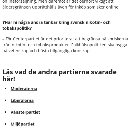
onlineförsäljning, men däremot är det oerhört viktigt att
åldersgränsen upprätthålls även för inköp som sker online.
❓Har ni några andra tankar kring svensk nikotin- och
tobakspolitik?
– För Centerpartiet är det prioriterat att begränsa hälsoriskerna
från nikotin- och tobaksprodukter. Folkhälsopolitiken ska bygga
på vetenskap och bästa tillgängliga kunskap.
Läs vad de andra partierna svarade
här!
Moderaterna
Liberalerna
Vänsterpartiet
Miljöpartiet