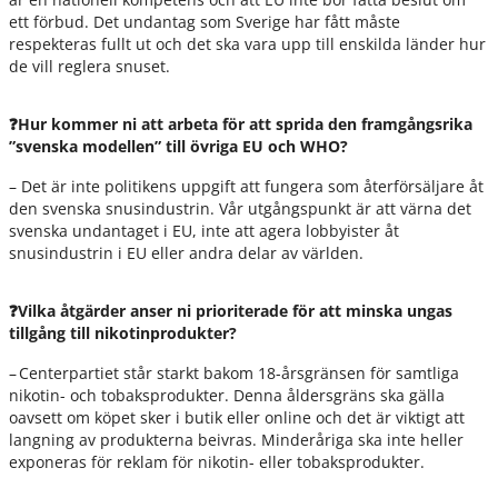
ett förbud. Det undantag som Sverige har fått måste
respekteras fullt ut och det ska vara upp till enskilda länder hur
de vill reglera snuset.
❓Hur kommer ni att arbeta för att sprida den framgångsrika
”svenska modellen” till övriga EU och WHO?
– Det är inte politikens uppgift att fungera som återförsäljare åt
den svenska snusindustrin. Vår utgångspunkt är att värna det
svenska undantaget i EU, inte att agera lobbyister åt
snusindustrin i EU eller andra delar av världen.
❓Vilka åtgärder anser ni prioriterade för att minska ungas
tillgång till nikotinprodukter?
– Centerpartiet står starkt bakom 18-årsgränsen för samtliga
nikotin- och tobaksprodukter. Denna åldersgräns ska gälla
oavsett om köpet sker i butik eller online och det är viktigt att
langning av produkterna beivras. Minderåriga ska inte heller
exponeras för reklam för nikotin- eller tobaksprodukter.