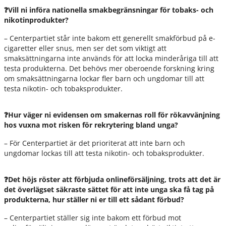
❓Vill ni införa nationella smakbegränsningar för tobaks- och
nikotinprodukter?
– Centerpartiet står inte bakom ett generellt smakförbud på e-
cigaretter eller snus, men ser det som viktigt att
smaksättningarna inte används för att locka minderåriga till att
testa produkterna. Det behövs mer oberoende forskning kring
om smaksättningarna lockar fler barn och ungdomar till att
testa nikotin- och tobaksprodukter.
❓Hur väger ni evidensen om smakernas roll för rökavvänjning
hos vuxna mot risken för rekrytering bland unga?
– För Centerpartiet är det prioriterat att inte barn och
ungdomar lockas till att testa nikotin- och tobaksprodukter.
❓Det höjs röster att förbjuda onlineförsäljning, trots att det är
det överlägset säkraste sättet för att inte unga ska få tag på
produkterna, hur ställer ni er till ett sådant förbud?
– Centerpartiet ställer sig inte bakom ett förbud mot