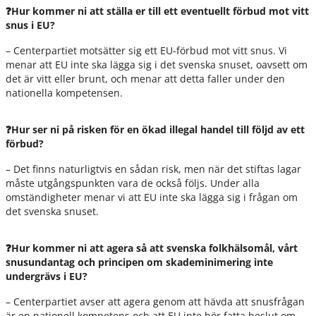
❓Hur kommer ni att ställa er till ett eventuellt förbud mot vitt
snus i EU?
– Centerpartiet motsätter sig ett EU-förbud mot vitt snus. Vi
menar att EU inte ska lägga sig i det svenska snuset, oavsett om
det är vitt eller brunt, och menar att detta faller under den
nationella kompetensen.
❓Hur ser ni på risken för en ökad illegal handel till följd av ett
förbud?
– Det finns naturligtvis en sådan risk, men när det stiftas lagar
måste utgångspunkten vara de också följs. Under alla
omständigheter menar vi att EU inte ska lägga sig i frågan om
det svenska snuset.
❓Hur kommer ni att agera så att svenska folkhälsomål, vårt
snusundantag och principen om skademinimering inte
undergrävs i EU?
– Centerpartiet avser att agera genom att hävda att snusfrågan
är en nationell kompetens och att EU inte bör fatta beslut om