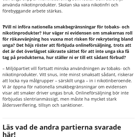
använda nikotinprodukter. Skolan ska vara nikotinfri och
förebyggande arbete stärkas.
❓Vill ni införa nationella smakbegränsningar för tobaks- och
nikotinprodukter? Hur väger ni evidensen om smakernas roll
för rökavvänjning hos vuxna mot risken för rekrytering bland
unga? Det höjs röster att förbjuda onlineförsäljning, trots att
det är det överlägset säkraste sättet för att inte unga ska få
tag på produkterna, hur ställer ni er till ett sådant förbud?
– Miljöpartiet vill fortsatt minska användningen av tobaks- och
nikotinprodukter. Vitt snus, inte minst smaksatt sådant, riskerar
att locka nya målgrupper – särskilt unga – in i nikotinberoende.
Vi är öppna för nationella smakbegränsningar om evidensen
visar att smaker driver ungas bruk. Onlineförsäljning bör inte
förbjudas slentrianmässigt, men måste ha mycket stark
åldersverifiering, tillsyn och sanktioner.
Läs vad de andra partierna svarade
här!