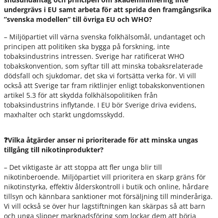
undergrävs i EU samt arbeta för att sprida den framgångsrika
”svenska modellen” till övriga EU och WHO?
– Miljöpartiet vill värna svenska folkhälsomål, undantaget och
principen att politiken ska bygga på forskning, inte
tobaksindustrins intressen. Sverige har ratificerat WHO
tobakskonvention, som syftar till att minska tobaksrelaterade
dödsfall och sjukdomar, det ska vi fortsätta verka för. Vi vill
också att Sverige tar fram riktlinjer enligt tobakskonventionen
artikel 5.3 för att skydda folkhälsopolitiken från
tobaksindustrins inflytande. I EU bör Sverige driva evidens,
maxhalter och starkt ungdomsskydd.
❓Vilka åtgärder anser ni prioriterade för att minska ungas
tillgång till nikotinprodukter?
– Det viktigaste är att stoppa att fler unga blir till
nikotinberoende. Miljöpartiet vill prioritera en skarp gräns för
nikotinstyrka, effektiv ålderskontroll i butik och online, hårdare
tillsyn och kännbara sanktioner mot försäljning till minderåriga.
Vi vill också se över hur lagstiftningen kan skärpas så att barn
och unga slipper marknadsföring som lockar dem att börja