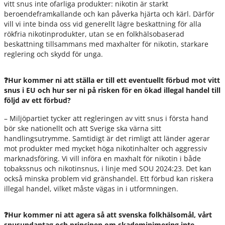
vitt snus inte ofarliga produkter: nikotin är starkt
beroendeframkallande och kan påverka hjärta och kärl. Därför
vill vi inte binda oss vid generellt lägre beskattning för alla
rökfria nikotinprodukter, utan se en folkhälsobaserad
beskattning tillsammans med maxhalter för nikotin, starkare
reglering och skydd för unga.
❓Hur kommer ni att ställa er till ett eventuellt förbud mot vitt
snus i EU och hur ser ni på risken för en ökad illegal handel till
följd av ett förbud?
– Miljöpartiet tycker att regleringen av vitt snus i första hand
bör ske nationellt och att Sverige ska värna sitt
handlingsutrymme. Samtidigt är det rimligt att länder agerar
mot produkter med mycket höga nikotinhalter och aggressiv
marknadsföring. Vi vill införa en maxhalt för nikotin i både
tobakssnus och nikotinsnus, i linje med SOU 2024:23. Det kan
också minska problem vid gränshandel. Ett förbud kan riskera
illegal handel, vilket måste vägas in i utformningen.
❓Hur kommer ni att agera så att svenska folkhälsomål, vårt
snusundantag och principen om skademinimering inte