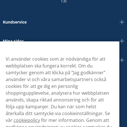
13)
Kundservice
Mina sidor
Vi använder cookies som är nödvändiga för att
Om oss
webbplatsen ska fungera korrekt. Om du
samtycker genom att klicka på ”Jag godkänner”
använder vi och våra samarbetspartners också
cookies för att ge dig en personlig
shoppingupplevelse, analysera hur webbplatsen
används, skapa riktad annonsering och för att
följa upp kampanjer. Du kan när som helst
återkalla ditt samtycke via cookieinställningar. Se
vår
cookiepolicy
för mer information. Genom att
godkänna användningen av cookies samtycker du