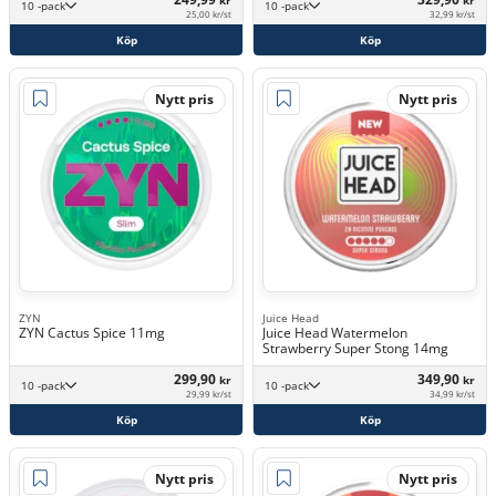
kr
kr
10 -pack
10 -pack
25,00 kr/st
32,99 kr/st
Köp
Köp
Nytt pris
Nytt pris
ZYN
Juice Head
ZYN Cactus Spice 11mg
Juice Head Watermelon
Strawberry Super Stong 14mg
299,90
349,90
kr
kr
10 -pack
10 -pack
29,99 kr/st
34,99 kr/st
Köp
Köp
Nytt pris
Nytt pris