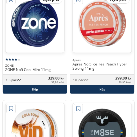
Après
Après No.5 Ice Tea Peach Hypèr
ZONE
Strong 11mg
ZONE No5 Cool Mint 11mg
329,00
299,00
kr
kr
10 -pack
10 -pack
32,90 kr/st
29,90 kr/st
Köp
Köp