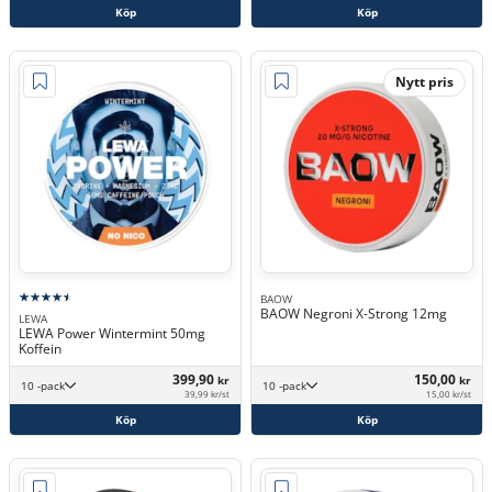
Köp
Köp
Nytt pris
BAOW
BAOW Negroni X-Strong 12mg
LEWA
LEWA Power Wintermint 50mg
Koffein
399,90
150,00
kr
kr
10 -pack
10 -pack
39,99 kr/st
15,00 kr/st
Köp
Köp