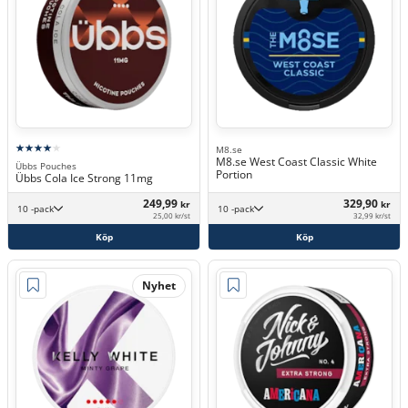
M8.se
M8.se West Coast Classic White
Übbs Pouches
Portion
Übbs Cola Ice Strong 11mg
249,99
329,90
kr
kr
10 -pack
10 -pack
25,00 kr/st
32,99 kr/st
Köp
Köp
Nyhet