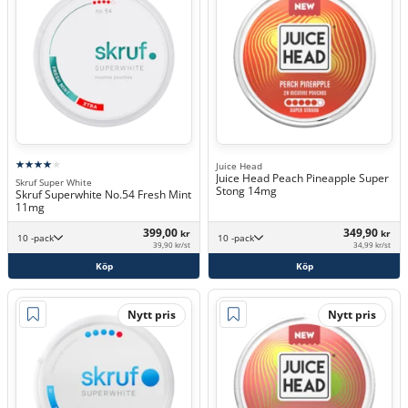
Juice Head
Juice Head Peach Pineapple Super
Skruf Super White
Stong 14mg
Skruf Superwhite No.54 Fresh Mint
11mg
399,00
349,90
kr
kr
10 -pack
10 -pack
39,90 kr/st
34,99 kr/st
Köp
Köp
Nytt pris
Nytt pris