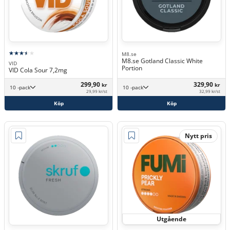
M8.se
M8.se Gotland Classic White
VID
Portion
VID Cola Sour 7,2mg
299,90
329,90
kr
kr
10 -pack
10 -pack
29,99 kr/st
32,99 kr/st
Köp
Köp
Nytt pris
Utgående