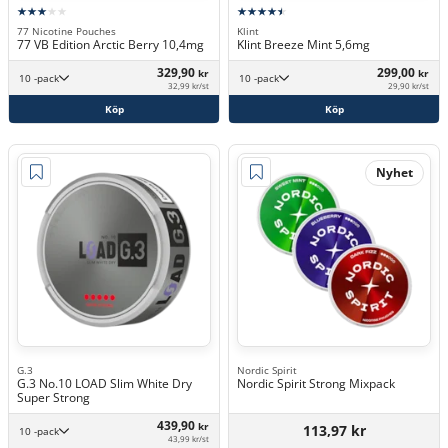
77 Nicotine Pouches
Klint
77 VB Edition Arctic Berry 10,4mg
Klint Breeze Mint 5,6mg
329,90
299,00
kr
kr
10 -pack
10 -pack
32,99 kr/st
29,90 kr/st
Köp
Köp
Nyhet
G.3
Nordic Spirit
G.3 No.10 LOAD Slim White Dry
Nordic Spirit Strong Mixpack
Super Strong
439,90
kr
113,97 kr
10 -pack
43,99 kr/st