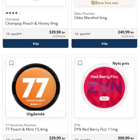
Bara hos oss
Übbs Pouches
Übbs Menthol 6mg
Chainpop
Chainpop Peach & Honey 9mg
329,90
249,99
kr
kr
10 -pack
10 -pack
32,99 kr/st
25,00 kr/st
Köp
Köp
Nytt pris
Utgående
77 Nicotine Pouches
ZYN
77 Peach & Mint 10,4mg
ZYN Red Berry Fizz 11mg
329,90
309,90
kr
kr
10 -pack
10 -pack