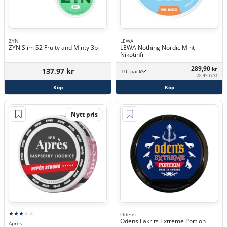
ZYN
LEWA
ZYN Slim S2 Fruity and Minty 3p
LEWA Nothing Nordic Mint
Nikotinfri
289,90
kr
137,97 kr
10 -pack
28,99 kr/st
Köp
Köp
Nytt pris
Odens
Odens Lakrits Extreme Portion
Après