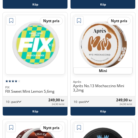
Köp
Köp
Nytt pris
Nytt pris
Mini
Après
Après No.13 Mochaccino Mini
FIX
3,2mg
FIX Sweet Mint Lemon 5,6mg
249,00
249,00
kr
kr
10 -pack
10 -pack
24,90 kr/st
24,90 kr/st
Köp
Köp
Nytt pris