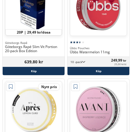
20P | 29,49 kr/dosa
Göteborgs Rapé
Göteborgs Rapé Slim Vit Portion
Übbs Pouches
20-pack Box Edition
Übbs Watermelon 11mg
249,99
kr
639,80 kr
10 -pack
25,00 kr/st
Köp
Köp
Nytt pris