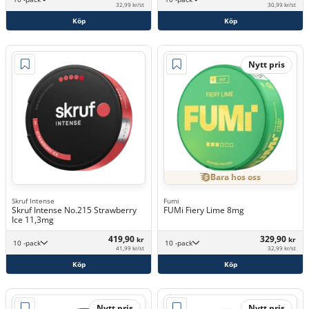
32,99 kr/st
30,99 kr/st
Köp
Köp
Nytt pris
Bara hos oss
Skruf Intense
Fumi
Skruf Intense No.215 Strawberry
FUMi Fiery Lime 8mg
Ice 11,3mg
419,90
329,90
kr
kr
10 -pack
10 -pack
41,99 kr/st
32,99 kr/st
Köp
Köp
Nytt pris
Nytt pris