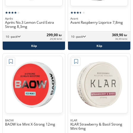
Après
Avant
Après No.3 Lemon Curd Extra
Avant Raspberry Liqorice 7,8mg
Strong 8,3mg
299,00
369,90
kr
kr
10 -pack
10 -pack
29,90 kr/st
36,99 kr/st
Köp
Köp
BAOW
KLAR
BAOW Ice Mint X-Strong 12mg
KLAR Strawberry & Basil Strong
Mini 6mg