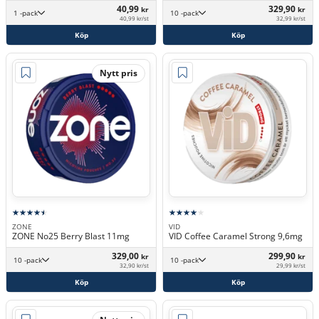
40,99
329,90
kr
kr
1 -pack
10 -pack
40,99 kr/st
32,99 kr/st
Köp
Köp
Nytt pris
ZONE
VID
ZONE No25 Berry Blast 11mg
VID Coffee Caramel Strong 9,6mg
329,00
299,90
kr
kr
10 -pack
10 -pack
32,90 kr/st
29,99 kr/st
Köp
Köp