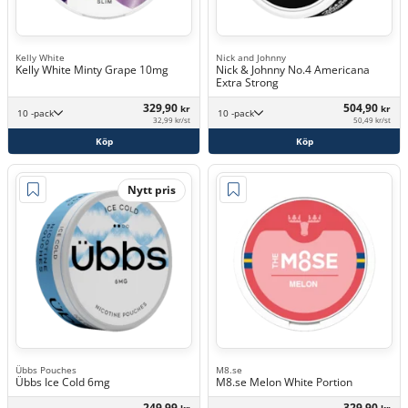
Kelly White
Nick and Johnny
Kelly White Minty Grape 10mg
Nick & Johnny No.4 Americana
Extra Strong
329,90
504,90
kr
kr
10 -pack
10 -pack
32,99 kr/st
50,49 kr/st
Köp
Köp
Nytt pris
Übbs Pouches
M8.se
Übbs Ice Cold 6mg
M8.se Melon White Portion
249,99
329,90