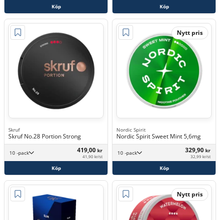
Köp
Köp
Nytt pris
Skruf
Nordic Spirit
Skruf No.28 Portion Strong
Nordic Spirit Sweet Mint 5,6mg
419,00
329,90
kr
kr
10 -pack
10 -pack
41,90 kr/st
32,99 kr/st
Köp
Köp
Nytt pris