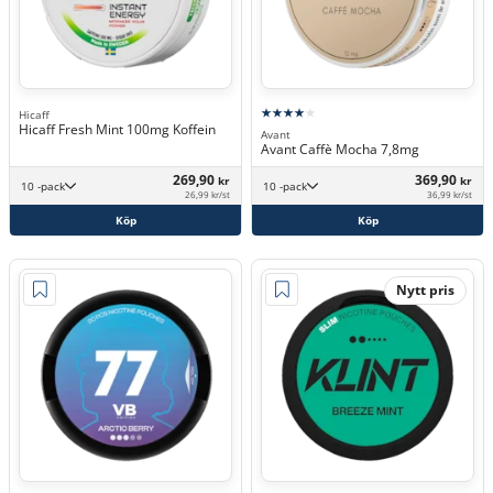
Hicaff
Hicaff Fresh Mint 100mg Koffein
Avant
Avant Caffè Mocha 7,8mg
269,90
369,90
kr
kr
10 -pack
10 -pack
26,99 kr/st
36,99 kr/st
Köp
Köp
Nytt pris