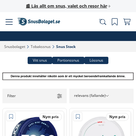
📰 Läs allt om snus, valet och resor här
Snusbolaget‎
Tobakssnus‎
Snus Stock‎
Vitt snus
Portionssnus
Lössnus
relevans (fallande)
Filter
Nytt pris
Nytt pris