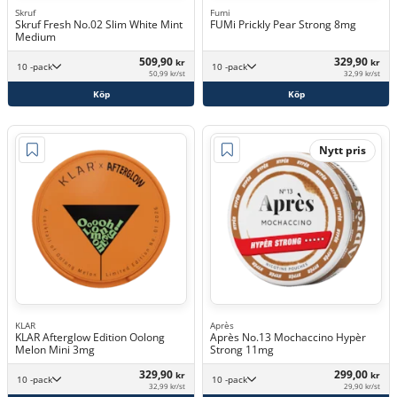
Skruf
Fumi
Skruf Fresh No.02 Slim White Mint
FUMi Prickly Pear Strong 8mg
Medium
509,90
329,90
kr
kr
10 -pack
10 -pack
50,99 kr/st
32,99 kr/st
Köp
Köp
Nytt pris
KLAR
Après
KLAR Afterglow Edition Oolong
Après No.13 Mochaccino Hypèr
Melon Mini 3mg
Strong 11mg
329,90
299,00
kr
kr
10 -pack
10 -pack
32,99 kr/st
29,90 kr/st