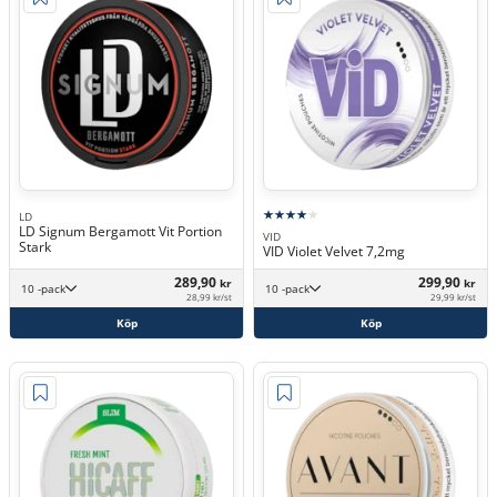
LD
LD Signum Bergamott Vit Portion
VID
Stark
VID Violet Velvet 7,2mg
289,90
299,90
kr
kr
10 -pack
10 -pack
28,99 kr/st
29,99 kr/st
Köp
Köp