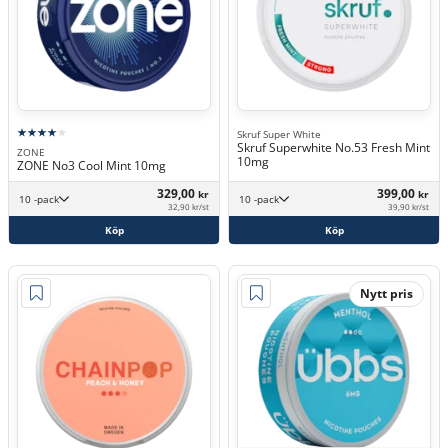
Skruf Super White
Skruf Superwhite No.53 Fresh Mint
ZONE
10mg
ZONE No3 Cool Mint 10mg
329,00
399,00
kr
kr
10 -pack
10 -pack
32,90 kr/st
39,90 kr/st
Köp
Köp
Nytt pris