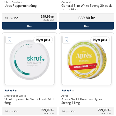
Übbs Pouches
General
Übbs Peppermint 6mg
General Slim White Strong 20-pack
Box Edition
249,99
kr
639,80 kr
10 -pack
25,00 kr/st
Köp
Köp
Nytt pris
Nytt pris
Skruf Super White
Après
Skruf Superwhite No.52 Fresh Mint
Après No.11 Bananas Hypèr
6mg
Strong 11mg
399,00
299,00
kr
kr
10 -pack
10 -pack
39,90 kr/st
29,90 kr/st