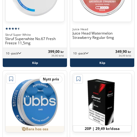
Juice Head
Juice Head Watermelon
Skruf Super White
Strawberry Regular 6mg
Skruf Superwhite No.67 Fresh
Freeze 11,5mg
399,00
349,90
kr
kr
10 -pack
10 -pack
39,90 kr/st
34,99 kr/st
Köp
Köp
Nytt pris
20P | 29,49 kr/dosa
Bara hos oss