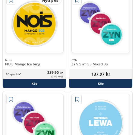
Nytt pris
Nois
ZYN
NOIS Mango Ice 6mg
ZYN Slim S3 Mixed 3p
239,90
kr
137,97 kr
10 -pack
23,99 kr/st
Köp
Köp