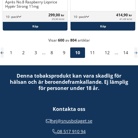
Après No.8 Raspberry Liqorice
Hypèr Strong 11mg
299,00
414,90
kr
kr
10 -pack
10 -pack
29,90 kr/st
41,49 kr/st
Köp
Köp
Visar
600
av
804
artiklar
1
2
3
...
8
9
10
11
12
...
14
Denna tobaksprodukt kan vara skadlig för
hälsan och är beroendeframkallande. Ej lämplig
för personer under 18 år.
Kontakta oss
hej@snusbolaget.se
08 517 910 94