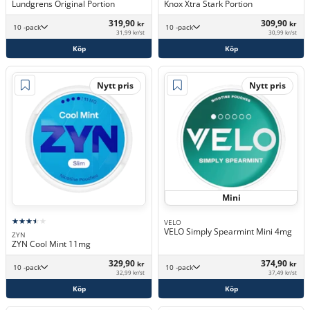
Lundgrens Original Portion
Knox Xtra Stark Portion
319,90
309,90
kr
kr
10 -pack
10 -pack
31,99 kr/st
30,99 kr/st
Köp
Köp
Nytt pris
Nytt pris
Mini
VELO
VELO Simply Spearmint Mini 4mg
ZYN
ZYN Cool Mint 11mg
329,90
374,90
kr
kr
10 -pack
10 -pack
32,99 kr/st
37,49 kr/st
Köp
Köp