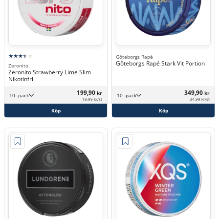
Göteborgs Rapé
Göteborgs Rapé Stark Vit Portion
Zeronito
Zeronito Strawberry Lime Slim
Nikotinfri
199,90
349,90
kr
kr
10 -pack
10 -pack
19,99 kr/st
34,99 kr/st
Köp
Köp