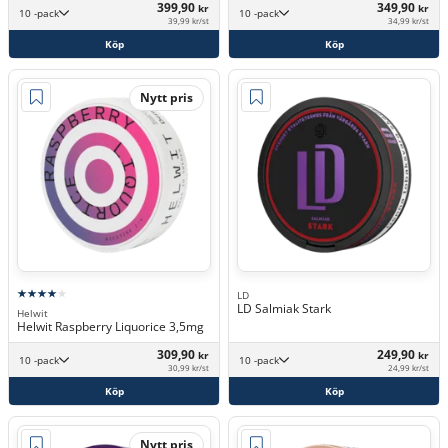
399,90
349,90
kr
kr
10 -pack
10 -pack
39,99 kr/st
34,99 kr/st
Köp
Köp
Nytt pris
LD
LD Salmiak Stark
Helwit
Helwit Raspberry Liquorice 3,5mg
309,90
249,90
kr
kr
10 -pack
10 -pack
30,99 kr/st
24,99 kr/st
Köp
Köp
Nytt pris