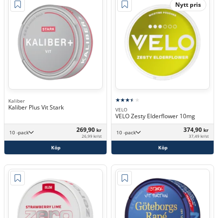
Nytt pris
Kaliber
Kaliber Plus Vit Stark
VELO
VELO Zesty Elderflower 10mg
269,90
374,90
kr
kr
10 -pack
10 -pack
26,99 kr/st
37,49 kr/st
Köp
Köp