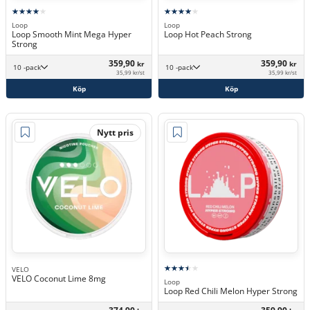
Loop
Loop
Loop Smooth Mint Mega Hyper
Loop Hot Peach Strong
Strong
359,90
359,90
kr
kr
10 -pack
10 -pack
35,99 kr/st
35,99 kr/st
Köp
Köp
Nytt pris
VELO
VELO Coconut Lime 8mg
Loop
Loop Red Chili Melon Hyper Strong