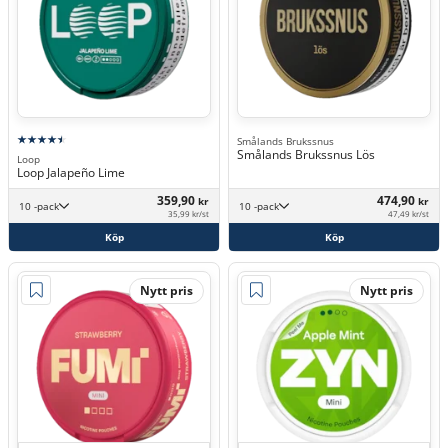
Smålands Brukssnus
Smålands Brukssnus Lös
Loop
Loop Jalapeño Lime
359,90
474,90
kr
kr
10 -pack
10 -pack
35,99 kr/st
47,49 kr/st
Köp
Köp
Nytt pris
Nytt pris