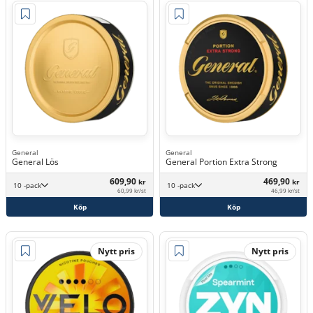
General
General
General Lös
General Portion Extra Strong
609,90
469,90
kr
kr
10 -pack
10 -pack
60,99 kr/st
46,99 kr/st
Köp
Köp
Nytt pris
Nytt pris