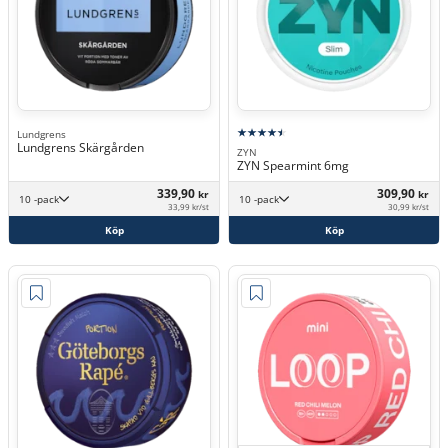
Lundgrens
Lundgrens Skärgården
ZYN
ZYN Spearmint 6mg
339,90
309,90
kr
kr
10 -pack
10 -pack
33,99 kr/st
30,99 kr/st
Köp
Köp