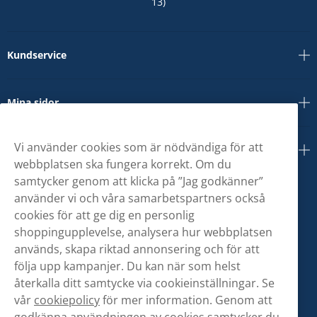
13)
Kundservice
Mina sidor
Vi använder cookies som är nödvändiga för att
Om oss
webbplatsen ska fungera korrekt. Om du
samtycker genom att klicka på ”Jag godkänner”
använder vi och våra samarbetspartners också
cookies för att ge dig en personlig
shoppingupplevelse, analysera hur webbplatsen
används, skapa riktad annonsering och för att
följa upp kampanjer. Du kan när som helst
återkalla ditt samtycke via cookieinställningar. Se
vår
cookiepolicy
för mer information. Genom att
godkänna användningen av cookies samtycker du