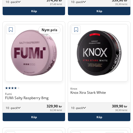
374,90
359,90
kr
kr
10 -pack
10 -pack
37,49 kr/st
35,99 kr/st
Köp
Köp
Nytt pris
Knox
Knox Xtra Stark White
Fumi
FUMi Salty Raspberry 8mg
329,90
309,90
kr
kr
10 -pack
10 -pack
32,99 kr/st
30,99 kr/st
Köp
Köp