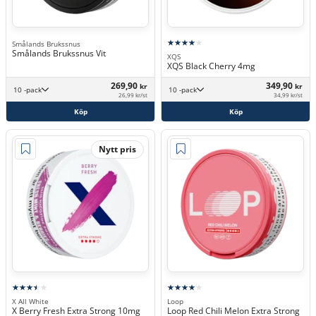
Smålands Brukssnus
Smålands Brukssnus Vit
XQS
XQS Black Cherry 4mg
269,90
349,90
kr
kr
10 -pack
10 -pack
26,99 kr/st
34,99 kr/st
Köp
Köp
Nytt pris
X All White
Loop
X Berry Fresh Extra Strong 10mg
Loop Red Chili Melon Extra Strong