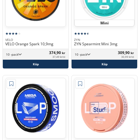
Mini
VELO
ZYN
VELO Orange Spark 10,9mg
ZYN Spearmint Mini 3mg
374,90
309,90
kr
kr
10 -pack
10 -pack
37,49 kr/st
30,99 kr/st
Köp
Köp