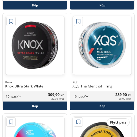
Köp
Köp
Knox
XQS
Knox Ultra Stark White
XQS The Menthol 11mg
309,90
289,90
kr
kr
10 -pack
10 -pack
30,99 kr/st
28,99 kr/st
Köp
Köp
Nytt pris