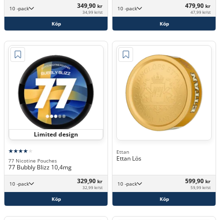
349,90
479,90
kr
kr
10 -pack
10 -pack
34,99 kr/st
47,99 kr/st
Köp
Köp
Limited design
Ettan
Ettan Lös
77 Nicotine Pouches
77 Bubbly Blizz 10,4mg
329,90
599,90
kr
kr
10 -pack
10 -pack
32,99 kr/st
59,99 kr/st
Köp
Köp