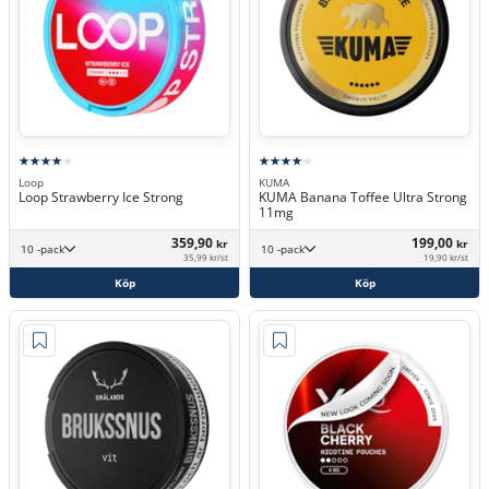
Loop
KUMA
Loop Strawberry Ice Strong
KUMA Banana Toffee Ultra Strong
11mg
359,90
199,00
kr
kr
10 -pack
10 -pack
35,99 kr/st
19,90 kr/st
Köp
Köp