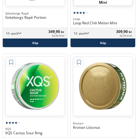
Mini
Göteborgs Rapé
Göteborgs Rapé Portion
Loop
Loop Red Chili Melon Mini
349,90
309,90
kr
kr
10 -pack
10 -pack
34,99 kr/st
30,99 kr/st
Köp
Köp
Kronan
Kronan Lössnus
XQS
XQS Cactus Sour 8mg