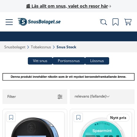
📰 Läs allt om snus, valet och resor här
Snusbolaget‎
Tobakssnus‎
Snus Stock‎
Vitt snus
Portionssnus
Lössnus
relevans (fallande)
Filter
Nytt pris