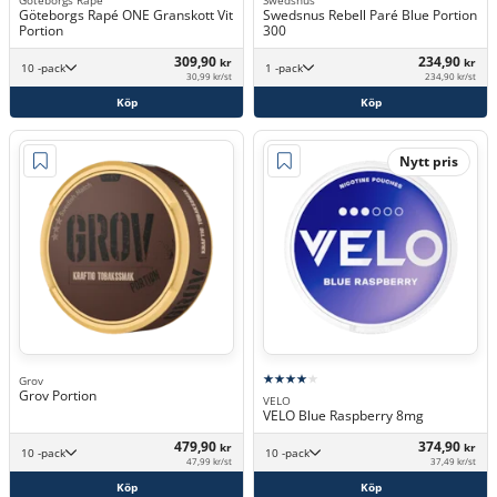
Göteborgs Rapé
Swedsnus
Göteborgs Rapé ONE Granskott Vit
Swedsnus Rebell Paré Blue Portion
Portion
300
309,90
234,90
kr
kr
10 -pack
1 -pack
30,99 kr/st
234,90 kr/st
Köp
Köp
Nytt pris
Grov
Grov Portion
VELO
VELO Blue Raspberry 8mg
479,90
374,90
kr
kr
10 -pack
10 -pack
47,99 kr/st
37,49 kr/st
Köp
Köp