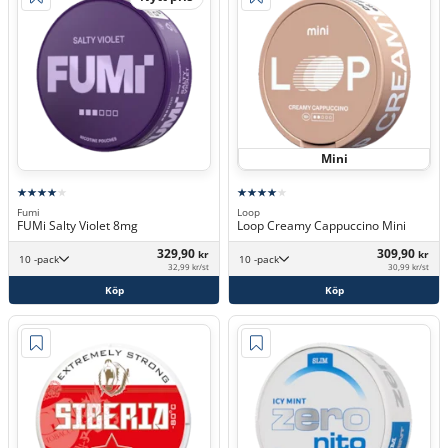
Mini
Fumi
Loop
FUMi Salty Violet 8mg
Loop Creamy Cappuccino Mini
329,90
309,90
kr
kr
10 -pack
10 -pack
32,99 kr/st
30,99 kr/st
Köp
Köp