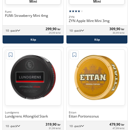
Mini
Mini
Fumi
FUMi Strawberry Mini 4mg
ZYN
ZYN Apple Mint Mini 3mg
299,90
309,90
kr
kr
10 -pack
10 -pack
29,99 kr/st
30,99 kr/st
Köp
Köp
Lundgrens
Ettan
Lundgrens Aftonglöd Stark
Ettan Portionssnus
319,90
479,90
kr
kr
10 -pack
10 -pack
31,99 kr/st
47,99 kr/st