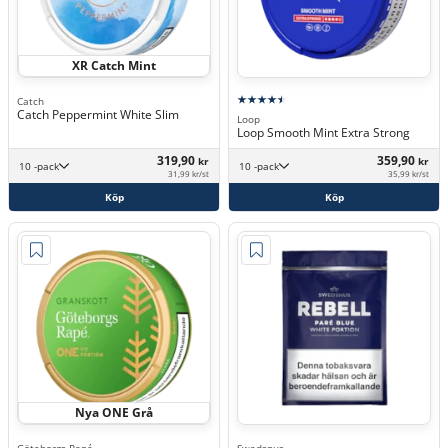
XR Catch Mint
Catch
Catch Peppermint White Slim
Loop
Loop Smooth Mint Extra Strong
319,90
359,90
kr
kr
10 -pack
10 -pack
31,99 kr/st
35,99 kr/st
Köp
Köp
Nya ONE Grå