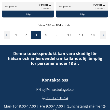
239,00
359,90
kr
kr
10 -pack
10 -pack
23,90 kr/st
35,99 kr/st
Köp
Köp
Visar
180
av
804
artiklar
1
2
3
4
5
...
12
13
14
Denna tobaksprodukt kan vara skadlig för
hälsan och är beroendeframkallande. Ej lämplig
för personer under 18 år.
Kontakta oss
hej@snusbolaget.se
08 517 910 94
Mån-Tor 8.00-17.00 | Fre 9.00-17.00 | (Lunchstängt må-fre 12-