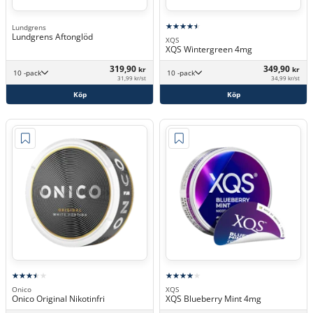
Lundgrens
Lundgrens Aftonglöd
XQS
XQS Wintergreen 4mg
319,90
349,90
kr
kr
10 -pack
10 -pack
31,99 kr/st
34,99 kr/st
Köp
Köp
Onico
XQS
Onico Original Nikotinfri
XQS Blueberry Mint 4mg