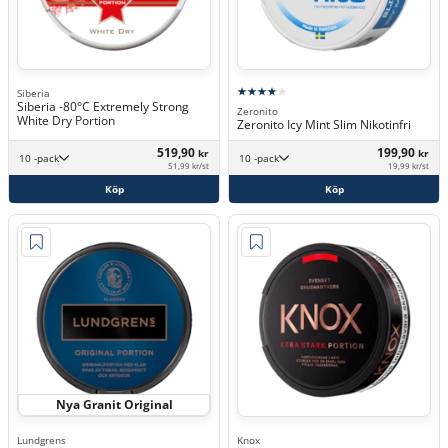
Siberia
Siberia -80°C Extremely Strong
Zeronito
White Dry Portion
Zeronito Icy Mint Slim Nikotinfri
519,90
199,90
kr
kr
10 -pack
10 -pack
51,99 kr/st
19,99 kr/st
Köp
Köp
Nya Granit Original
Lundgrens
Knox