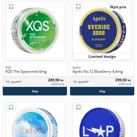
Nytt pris
Limited design
XQS
Après
XQS The Spearmint 6mg
Après No.12 Blueberry 4,4mg
289,90
299,00
kr
kr
10 -pack
10 -pack
28,99 kr/st
29,90 kr/st
Köp
Köp