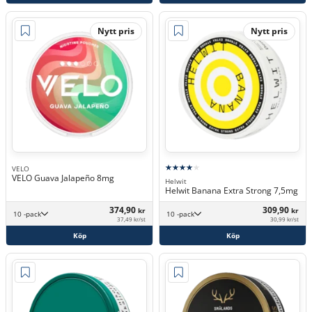
Nytt pris
Nytt pris
VELO
VELO Guava Jalapeño 8mg
Helwit
Helwit Banana Extra Strong 7,5mg
374,90
309,90
kr
kr
10 -pack
10 -pack
37,49 kr/st
30,99 kr/st
Köp
Köp