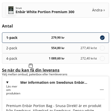
Smak
Ändra
Enbär White Portion Premium 300
Antal
1-pack
279,90 kr
2-pack
554,80 kr
277,40 kr
/st
4-pack
1 089,60 kr
272,40 kr
/st
Se när du kan få din leverans
Välj mellan ombud, paketbox eller hemleverans
Mer information om Swedsnus Enbär
Läs mer
White Portion Premium 300
om
produkten
Premium Enbär Portion Bag - Snusa Direkt! är en produkt
från Swedsnus, tillverkad av Swedsnus. Denna white