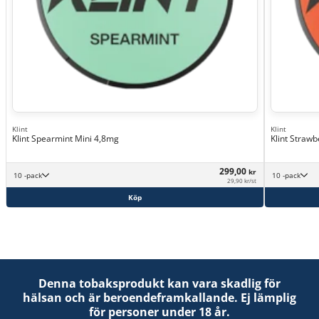
Klint
Klint
Klint Spearmint Mini 4,8mg
Klint Straw
299,00
kr
10 -pack
10 -pack
29,90 kr/st
Köp
Denna tobaksprodukt kan vara skadlig för
hälsan och är beroendeframkallande. Ej lämplig
för personer under 18 år.