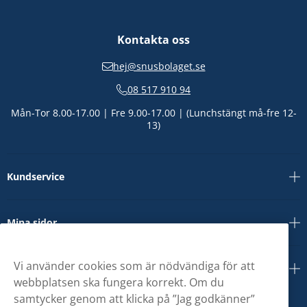
Kontakta oss
hej@snusbolaget.se
08 517 910 94
Mån-Tor 8.00-17.00 | Fre 9.00-17.00 | (Lunchstängt må-fre 12-
13)
Kundservice
Mina sidor
Vi använder cookies som är nödvändiga för att
Om oss
webbplatsen ska fungera korrekt. Om du
samtycker genom att klicka på ”Jag godkänner”