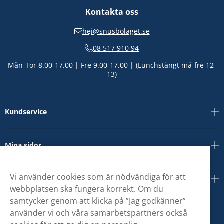
Kontakta oss
hej@snusbolaget.se
08 517 910 94
Mån-Tor 8.00-17.00 | Fre 9.00-17.00 | (Lunchstängt må-fre 12-
13)
Kundservice
Mina sidor
Vi använder cookies som är nödvändiga för att
Om oss
webbplatsen ska fungera korrekt. Om du
samtycker genom att klicka på ”Jag godkänner”
använder vi och våra samarbetspartners också