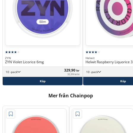
ZYN
Helwit
ZYN Violet Licorice 6mg
Helwit Raspberry Liquorice 
329,90
kr
10 -pack
10 -pack
32,99 kr/st
Köp
Köp
Mer från Chainpop