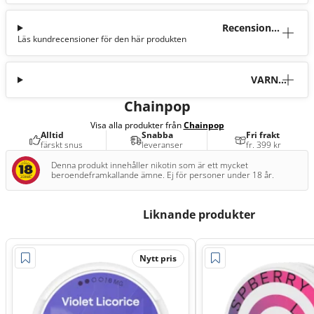
Recensioner
Läs kundrecensioner för den här produkten
(6)
VARNI
NG
Chainpop
Visa alla produkter från
Chainpop
Alltid
Snabba
Fri frakt
färskt snus
leveranser
fr. 399 kr
Denna produkt innehåller nikotin som är ett mycket
beroendeframkallande ämne. Ej för personer under 18 år.
Liknande produkter
Nytt pris