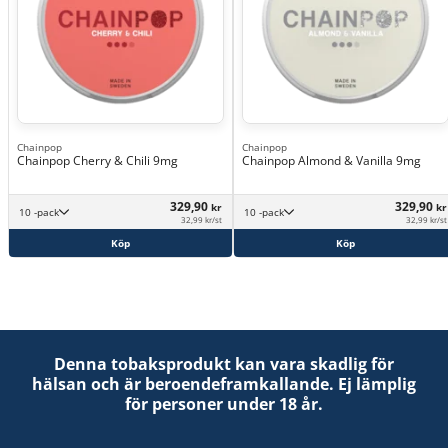
Chainpop
Chainpop
Chainpop Cherry & Chili 9mg
Chainpop Almond & Vanilla 9mg
329,90
329,90
kr
kr
10 -pack
10 -pack
32,99 kr/st
32,99 kr/st
Köp
Köp
Denna tobaksprodukt kan vara skadlig för
hälsan och är beroendeframkallande. Ej lämplig
för personer under 18 år.