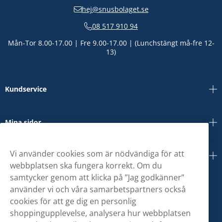
hej@snusbolaget.se
08 517 910 94
Mån-Tor 8.00-17.00 | Fre 9.00-17.00 | (Lunchstängt må-fre 12-
13)
Kundservice
Mina sidor
Vi använder cookies som är nödvändiga för att
Om oss
webbplatsen ska fungera korrekt. Om du
samtycker genom att klicka på ”Jag godkänner”
använder vi och våra samarbetspartners också
cookies för att ge dig en personlig
shoppingupplevelse, analysera hur webbplatsen