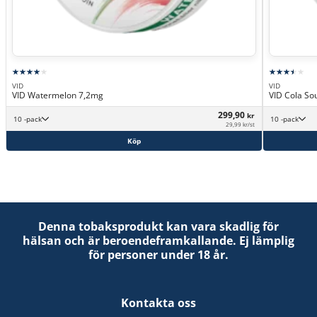
VID
VID
VID Watermelon 7,2mg
VID Cola So
299,90
kr
10 -pack
10 -pack
29,99 kr/st
Köp
Denna tobaksprodukt kan vara skadlig för
hälsan och är beroendeframkallande. Ej lämplig
för personer under 18 år.
Kontakta oss