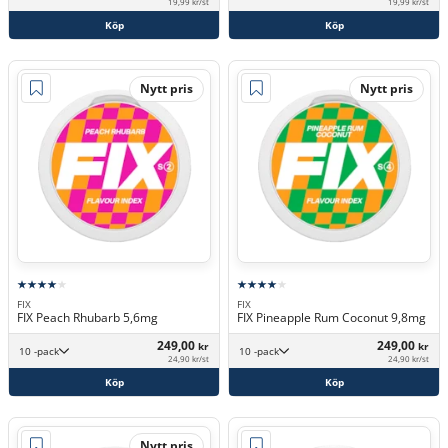
19,99 kr/st
19,99 kr/st
Köp
Köp
Nytt pris
Nytt pris
FIX
FIX
FIX Peach Rhubarb 5,6mg
FIX Pineapple Rum Coconut 9,8mg
249,00
249,00
kr
kr
10 -pack
10 -pack
24,90 kr/st
24,90 kr/st
Köp
Köp
Nytt pris