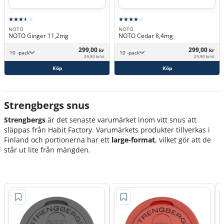
NOTO
NOTO
NOTO Ginger 11,2mg
NOTO Cedar 8,4mg
299,00
299,00
kr
kr
10 -pack
10 -pack
29,90 kr/st
29,90 kr/st
Köp
Köp
Strengbergs snus
Strengbergs
är det senaste varumärket inom vitt snus att
släppas från Habit Factory. Varumärkets produkter tillverkas i
Finland och portionerna har ett
large-format
, vilket gör att de
står ut lite från mängden.