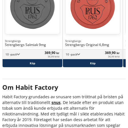
Strengbergs
Strengbergs
S
Strengbergs Salmiak 9mg
Strengbergs Original 6,8mg
S
369,90
369,90
kr
kr
10 -pack
10 -pack
36,99 kr/st
36,99 kr/st
Köp
Köp
Om Habit Factory
Habit Factory grundades av snusare som tröttnat på bristen på
alternativ till traditionellt
snus
. De letade efter en produkt utan
tobak som ändå kunde erbjuda ett alternativ för
nikotinanvändning. Med ett tydligt mål i sikte etablerades Habit
Factory år 2019. Företaget har sedan dess arbetat för att
erbjuda innovativa lösningar på snusmarknaden som speglar