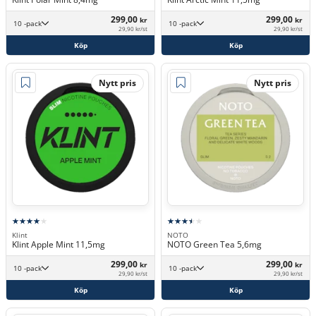
299,00
299,00
kr
kr
10 -pack
10 -pack
29,90 kr/st
29,90 kr/st
Köp
Köp
Nytt pris
Nytt pris
Klint
NOTO
Klint Apple Mint 11,5mg
NOTO Green Tea 5,6mg
299,00
299,00
kr
kr
10 -pack
10 -pack
29,90 kr/st
29,90 kr/st
Köp
Köp