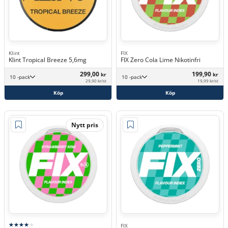
Klint
FIX
Klint Tropical Breeze 5,6mg
FIX Zero Cola Lime Nikotinfri
299,00
199,90
kr
kr
10 -pack
10 -pack
29,90 kr/st
19,99 kr/st
Köp
Köp
Nytt pris
FIX