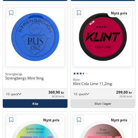
Nytt pris
Strengbergs
Strengbergs Mint 9mg
Klint
Klint Cola Lime 11,2mg
369,90
299,00
kr
kr
10 -pack
10 -pack
36,99 kr/st
29,90 kr/st
Köp
Slut i lager
Nytt pris
Nytt pris