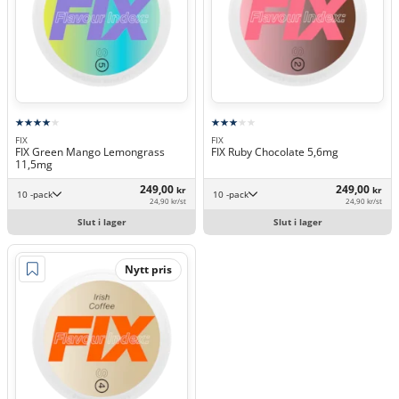
FIX
FIX
FIX Green Mango Lemongrass
FIX Ruby Chocolate 5,6mg
11,5mg
249,00
249,00
kr
kr
10 -pack
10 -pack
24,90 kr/st
24,90 kr/st
Slut i lager
Slut i lager
Nytt pris