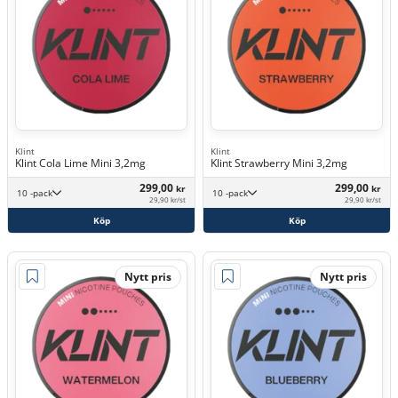
Klint
Klint
Klint Cola Lime Mini 3,2mg
Klint Strawberry Mini 3,2mg
299,00
299,00
kr
kr
10 -pack
10 -pack
29,90 kr/st
29,90 kr/st
Köp
Köp
Nytt pris
Nytt pris