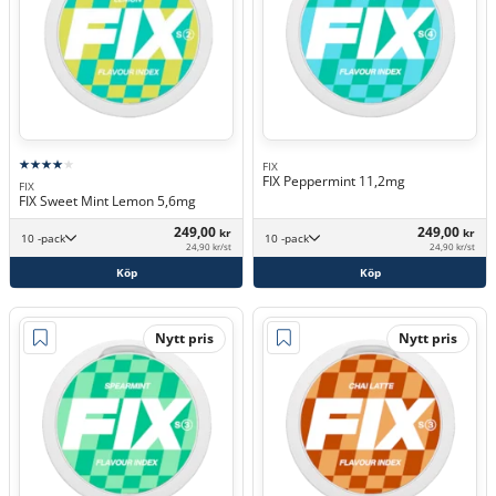
FIX
FIX Peppermint 11,2mg
FIX
FIX Sweet Mint Lemon 5,6mg
249,00
249,00
kr
kr
10 -pack
10 -pack
24,90 kr/st
24,90 kr/st
Köp
Köp
Nytt pris
Nytt pris