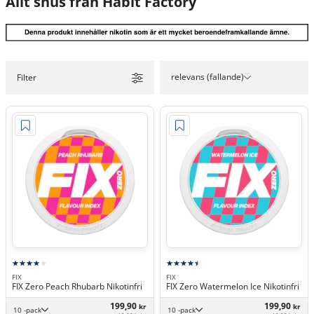
Allt snus från Habit Factory
relevans (fallande)
Filter
FIX
FIX
FIX Zero Peach Rhubarb Nikotinfri
FIX Zero Watermelon Ice Nikotinfri
199,90
199,90
kr
kr
10 -pack
10 -pack