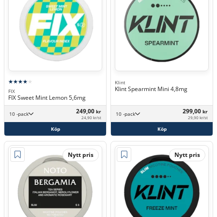
Klint
Klint Spearmint Mini 4,8mg
FIX
FIX Sweet Mint Lemon 5,6mg
249,00
299,00
kr
kr
10 -pack
10 -pack
24,90 kr/st
29,90 kr/st
Köp
Köp
Nytt pris
Nytt pris