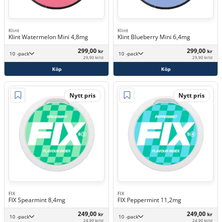
Klint
Klint
Klint Watermelon Mini 4,8mg
Klint Blueberry Mini 6,4mg
299,00
299,00
kr
kr
10 -pack
10 -pack
29,90 kr/st
29,90 kr/st
Köp
Köp
Nytt pris
Nytt pris
FIX
FIX
FIX Spearmint 8,4mg
FIX Peppermint 11,2mg
249,00
249,00
kr
kr
10 -pack
10 -pack
24,90 kr/st
24,90 kr/st