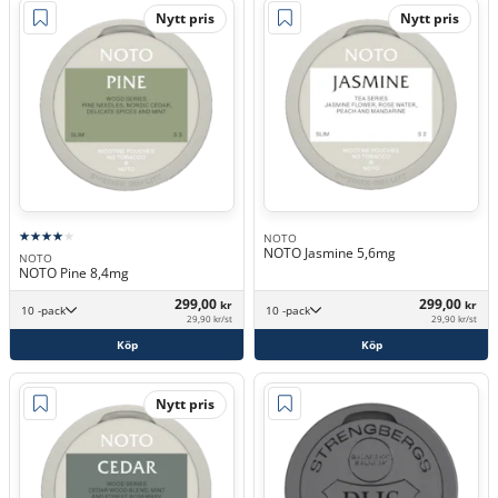
Nytt pris
Nytt pris
NOTO
NOTO Jasmine 5,6mg
NOTO
NOTO Pine 8,4mg
299,00
299,00
kr
kr
10 -pack
10 -pack
29,90 kr/st
29,90 kr/st
Köp
Köp
Nytt pris