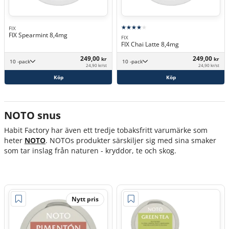
FIX
FIX Spearmint 8,4mg
FIX
FIX Chai Latte 8,4mg
249,00
249,00
kr
kr
10 -pack
10 -pack
24,90 kr/st
24,90 kr/st
Köp
Köp
NOTO snus
Habit Factory har även ett tredje tobaksfritt varumärke som
heter
NOTO
. NOTOs produkter särskiljer sig med sina smaker
som tar inslag från naturen - kryddor, te och skog.
Nytt pris