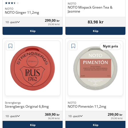
NOTO
NOTO Mixpack Green Tea &
NOTO
Jasmine
NOTO Ginger 11,2mg
299,00
kr
83,98 kr
10 -pack
29,90 kr/st
Köp
Köp
Nytt pris
Strengbergs
NOTO
Strengbergs Original 6,8mg
NOTO Pimentón 11,2mg
369,90
299,00
kr
kr
10 -pack
10 -pack
36,99 kr/st
29,90 kr/st
Köp
Köp