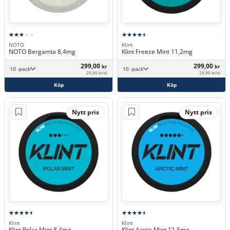
NOTO
Klint
NOTO Bergamia 8,4mg
Klint Freeze Mint 11,2mg
299,00
299,00
kr
kr
10 -pack
10 -pack
29,90 kr/st
29,90 kr/st
Köp
Köp
Nytt pris
Nytt pris
Klint
Klint
Klint Polar Mint 8,4mg
Klint Arctic Mint 11,5mg