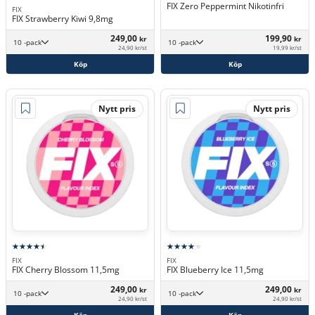
FIX Zero Peppermint Nikotinfri
FIX
FIX Strawberry Kiwi 9,8mg
249,00
199,90
kr
kr
10 -pack
10 -pack
24,90 kr/st
19,99 kr/st
Köp
Köp
Nytt pris
Nytt pris
FIX
FIX
FIX Cherry Blossom 11,5mg
FIX Blueberry Ice 11,5mg
249,00
249,00
kr
kr
10 -pack
10 -pack
24,90 kr/st
24,90 kr/st
Köp
Köp