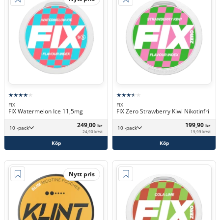
FIX
FIX
FIX Watermelon Ice 11,5mg
FIX Zero Strawberry Kiwi Nikotinfri
249,00
199,90
kr
kr
10 -pack
10 -pack
24,90 kr/st
19,99 kr/st
Köp
Köp
Nytt pris