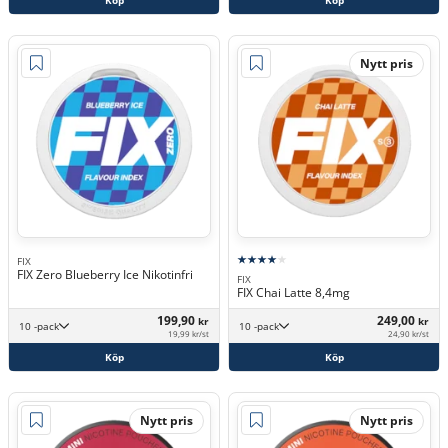
Nytt pris
FIX
FIX Zero Blueberry Ice Nikotinfri
FIX
FIX Chai Latte 8,4mg
199,90
249,00
kr
kr
10 -pack
10 -pack
19,99 kr/st
24,90 kr/st
Köp
Köp
Nytt pris
Nytt pris