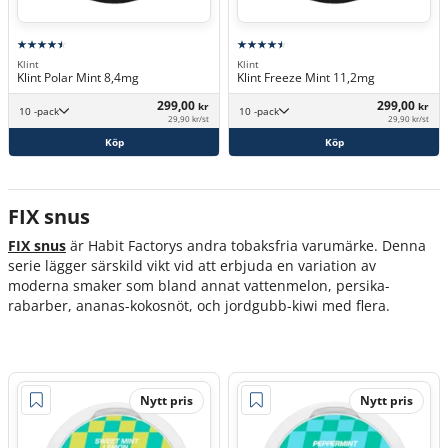
Klint
Klint
Klint Polar Mint 8,4mg
Klint Freeze Mint 11,2mg
299,00
299,00
kr
kr
10 -pack
10 -pack
29,90 kr/st
29,90 kr/st
Köp
Köp
FIX snus
FIX snus
är Habit Factorys andra tobaksfria varumärke. Denna
serie lägger särskild vikt vid att erbjuda en variation av
moderna smaker som bland annat vattenmelon, persika-
rabarber, ananas-kokosnöt, och jordgubb-kiwi med flera.
Nytt pris
Nytt pris