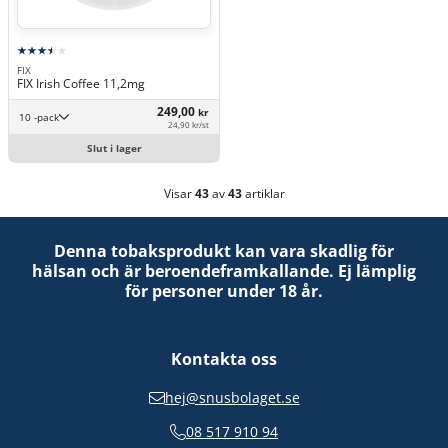
FIX
FIX Irish Coffee 11,2mg
249,00
kr
10 -pack
24,90 kr/st
Slut i lager
Visar
43
av
43
artiklar
Denna tobaksprodukt kan vara skadlig för
hälsan och är beroendeframkallande. Ej lämplig
för personer under 18 år.
Kontakta oss
hej@snusbolaget.se
08 517 910 94