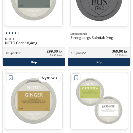
Strengbergs
Strengbergs Salmiak 9mg
NOTO
NOTO Cedar 8,4mg
299,00
369,90
kr
kr
10 -pack
10 -pack
29,90 kr/st
36,99 kr/st
Köp
Köp
Nytt pris