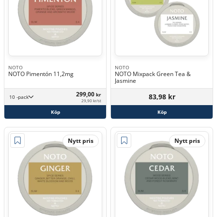
NOTO
NOTO
NOTO Pimentón 11,2mg
NOTO Mixpack Green Tea &
Jasmine
299,00
kr
83,98 kr
10 -pack
29,90 kr/st
Köp
Köp
Nytt pris
Nytt pris